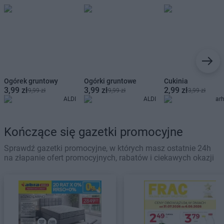
Ogórek gruntowy
Ogórki gruntowe
Cukinia
3,99 zł
3,99 zł
2,99 zł
9,99 zł
9,99 zł
3,99 zł
ALDI
ALDI
ar
Kończące się gazetki promocyjne
Sprawdź gazetki promocyjne, w których masz ostatnie 24h
na złapanie ofert promocyjnych, rabatów i ciekawych okazji