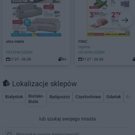
abra meble
FRAC
Ogólna
OSTATNI DZIEŃ!
OSTATNI DZIEŃ!
27.07 - 06.08
44
31.07 - 06.08
Lokalizacje sklepów
Bielsko-
Białystok
Bydgoszcz
Częstochowa
Gdańsk
Gdy
Biała
lub szukaj swojego miasta