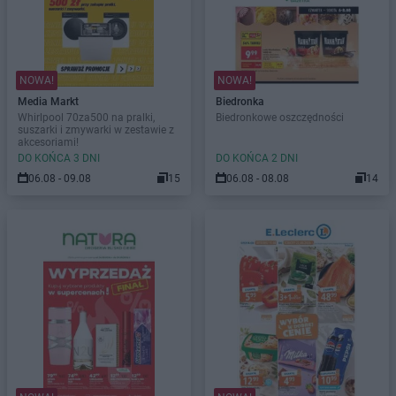
NOWA!
NOWA!
Media Markt
Biedronka
Whirlpool 70za500 na pralki,
Biedronkowe oszczędności
suszarki i zmywarki w zestawie z
akcesoriami!
DO KOŃCA 3 DNI
DO KOŃCA 2 DNI
06.08 - 09.08
15
06.08 - 08.08
14