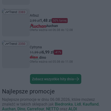
Trend:
2383
Trend: 2383
Arbuz
1,48 zł
2,99 zł
50% taniej
Auchan
Oferta ważna od 06.08 do 12.08
Trend:
2350
Trend: 2350
Cytryna
6,99 zł
11,99 zł
-41%
dino
Oferta ważna od 05.08 do 11.08
Zobacz wszystkie hity dnia
Najlepsze promocje
Najlepsze promocje w dniu 06.08.2026, które możesz
znaleźć w takich sklepach jak
Biedronka
,
Lidl
,
Kaufland
,
Auchan
,
Dino
,
Carrefour
,
NETTO
oraz
ALDI