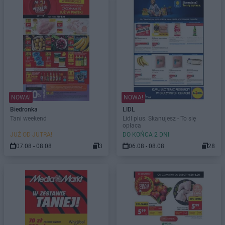
NOWA!
NOWA!
Biedronka
LIDL
Tani weekend
Lidl plus. Skanujesz - To się
opłaca
JUŻ OD JUTRA!
DO KOŃCA 2 DNI
07.08 - 08.08
3
06.08 - 08.08
28