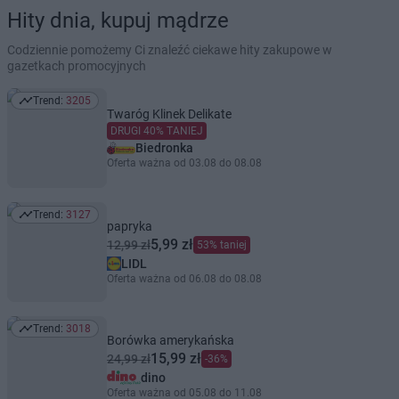
Hity dnia, kupuj mądrze
Codziennie pomożemy Ci znaleźć ciekawe hity zakupowe w
gazetkach promocyjnych
Trend:
3205
Trend: 3205
Twaróg Klinek Delikate
DRUGI 40% TANIEJ
Biedronka
Oferta ważna od 03.08 do 08.08
Trend:
3127
Trend: 3127
papryka
5,99 zł
12,99 zł
53% taniej
LIDL
Oferta ważna od 06.08 do 08.08
Trend:
3018
Trend: 3018
Borówka amerykańska
15,99 zł
24,99 zł
-36%
dino
Oferta ważna od 05.08 do 11.08