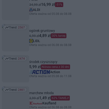
16,99 zł
34,99 zł
-51%
ALDI
Oferta ważna od 05.08 do 08.08
Trend:
2567
Trend: 2567
ogórek gruntowy
4,89 zł
6,99 zł
30% taniej
LIDL
Oferta ważna od 06.08 do 08.08
Trend:
2474
Trend: 2474
środek czyszczący
5,99 zł
Niższa cena z 30 dni
Action
Oferta ważna od 05.08 do 11.08
Trend:
2461
Trend: 2461
marchew młoda
1,49 zł
3,99 zł
62% TANIEJ!
Kaufland
Oferta ważna od 06.08 do 08.08