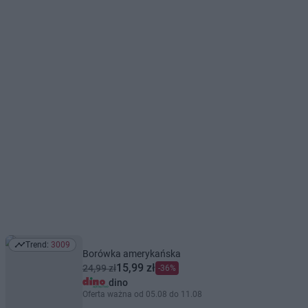
Trend:
3009
Trend: 3009
Borówka amerykańska
15,99 zł
24,99 zł
-36%
dino
Oferta ważna od 05.08 do 11.08