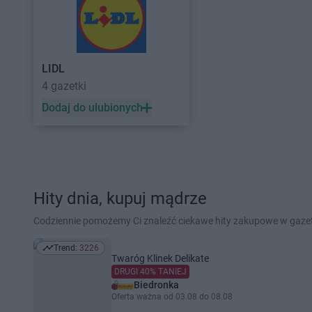
LIDL
4 gazetki
Dodaj do ulubionych
Hity dnia, kupuj mądrze
Codziennie pomożemy Ci znaleźć ciekawe hity zakupowe w gaz
Trend:
3226
Trend: 3226
Twaróg Klinek Delikate
DRUGI 40% TANIEJ
Biedronka
Oferta ważna od 03.08 do 08.08