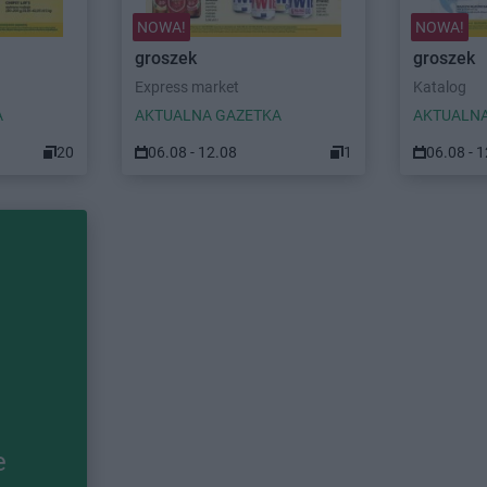
NOWA!
NOWA!
groszek
groszek
Express market
Katalog
A
AKTUALNA GAZETKA
AKTUALNA
20
06.08 - 12.08
1
06.08 - 
e