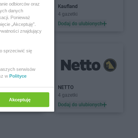
anie odbiorców oraz
Kaufland
nych danych
a
4 gazetki
kacji. Ponieważ
 ulubionych
Dodaj do ulubionych
ięcie „Akceptuję”.
ywatności znajdujący
o sprzeciwić się
 naszych serwisów
esz w
Polityce
a
NETTO
4 gazetki
Akceptuję
 ulubionych
Dodaj do ulubionych