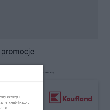
i promocje
kety. Najlepsze promocje i najniższe ceny!
emy dostęp i
lne identyfikatory,
iania