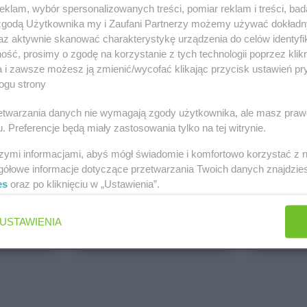
klam, wybór spersonalizowanych treści, pomiar reklam i treści, bad
PEPCO
dino
 zgodą Użytkownika my i Zaufani Partnerzy możemy używać dokład
Brak gazetek
1 gazetk
az aktywnie skanować charakterystykę urządzenia do celów identyfi
ch
Dodaj do ulubionych
Dodaj do
ść, prosimy o zgodę na korzystanie z tych technologii poprzez klikn
a i zawsze możesz ją zmienić/wycofać klikając przycisk ustawień pr
ogu strony
rzetwarzania danych nie wymagają zgody użytkownika, ale masz praw
. Preferencje będą miały zastosowania tylko na tej witrynie.
szymi informacjami, abyś mógł świadomie i komfortowo korzystać z
gółowe informacje dotyczące przetwarzania Twoich danych znajdzi
es
oraz po kliknięciu w „Ustawienia”.
ALDI
Biedronk
5 gazetek
9 gazetek
USTAWIENIA
ch
Dodaj do ulubionych
Dodaj do