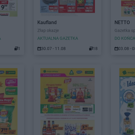
Kaufland
NETTO
Złap okazje
Gazetka s
A
AKTUALNA GAZETKA
DO KOŃCA
1
30.07 - 11.08
18
03.08 - 