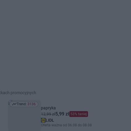
etkach promocyjnych
Trend:
3136
Trend: 3136
papryka
5,99 zł
12,99 zł
53% taniej
LIDL
Oferta ważna od 06.08 do 08.08