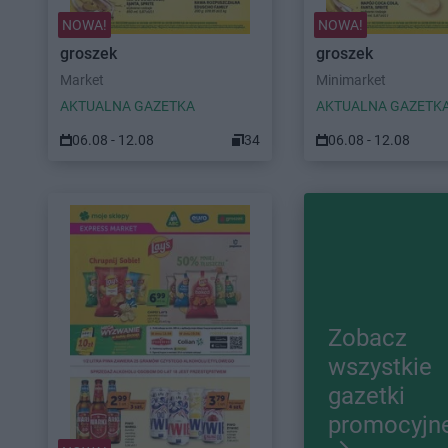
NOWA!
NOWA!
groszek
groszek
Market
Minimarket
AKTUALNA GAZETKA
AKTUALNA GAZETK
06.08 - 12.08
34
06.08 - 12.08
Zobacz
wszystkie
gazetki
promocyjn