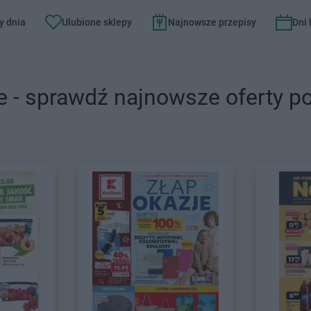
y dnia
Ulubione sklepy
Najnowsze przepisy
Dni
e - sprawdź najnowsze oferty p