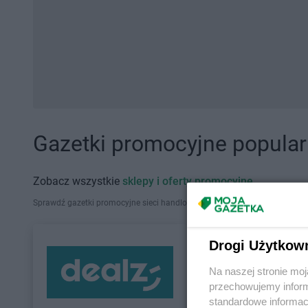
Gazetki promocyjne popularn
Zobacz wszystkie
sklepy i oferty promocyjne
Sprawdź gazetki promocyjne sieci handlowych, które działają w Polsce. Zna
Drogi Użytkow
Na naszej stronie mo
przechowujemy informa
standardowe informac