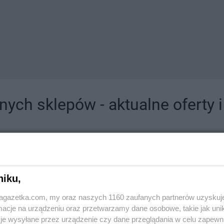
ych sklepów - aktualne oferty 
jdziesz tutaj sklepy należące do lokalnych sieci oraz duże, znane super- i hipermar
niku,
jagazetka.com, my oraz naszych 1160 zaufanych partnerów uzyskuj
cje na urządzeniu oraz przetwarzamy dane osobowe, takie jak unika
je wysyłane przez urządzenie czy dane przeglądania w celu zapewn