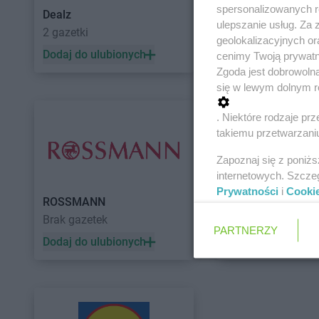
spersonalizowanych re
Dealz
POLOmarket
ulepszanie usług. Za
2 gazetki
10 gazetek
geolokalizacyjnych or
Dodaj do ulubionych
Dodaj do ulubiony
cenimy Twoją prywatno
Zgoda jest dobrowoln
się w lewym dolnym r
. Niektóre rodzaje p
takiemu przetwarzaniu
Zapoznaj się z poniż
internetowych. Szcze
Prywatności
i
Cooki
ROSSMANN
Auchan
Brak gazetek
5 gazetek
PARTNERZY
Dodaj do ulubionych
Dodaj do ulubiony