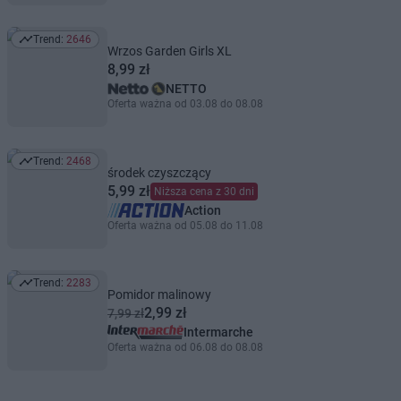
Trend:
2646
Trend: 2646
Wrzos Garden Girls XL
8,99 zł
NETTO
Oferta ważna od 03.08 do 08.08
Trend:
2468
Trend: 2468
środek czyszczący
5,99 zł
Niższa cena z 30 dni
Action
Oferta ważna od 05.08 do 11.08
Trend:
2283
Trend: 2283
Pomidor malinowy
2,99 zł
7,99 zł
Intermarche
Oferta ważna od 06.08 do 08.08