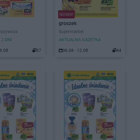
NOWA!
groszek
pożywcza
Supermarket
 2 DNI
AKTUALNA GAZETKA
08.08
37
06.08 - 12.08
44