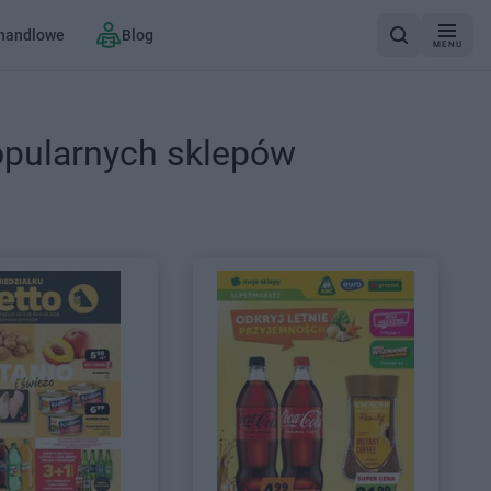
 handlowe
Blog
MENU
opularnych sklepów