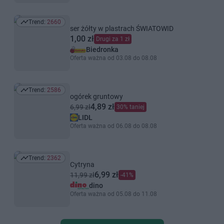
Trend:
2660
Trend: 2660
ser żółty w plastrach ŚWIATOWID
1,00 zł
Drugi za 1 zł
Biedronka
Oferta ważna od 03.08 do 08.08
Trend:
2586
Trend: 2586
ogórek gruntowy
4,89 zł
6,99 zł
30% taniej
LIDL
Oferta ważna od 06.08 do 08.08
Trend:
2362
Trend: 2362
Cytryna
6,99 zł
11,99 zł
-41%
dino
Oferta ważna od 05.08 do 11.08