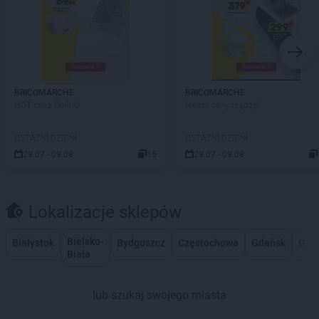
BRICOMARCHE
BRICOMARCHE
HOT cena Online!
Nasze ceny rządzą!
OSTATNI DZIEŃ!
OSTATNI DZIEŃ!
29.07 - 09.08
15
29.07 - 09.08
Lokalizacje sklepów
Bielsko-
Białystok
Bydgoszcz
Częstochowa
Gdańsk
Gdy
Biała
lub szukaj swojego miasta