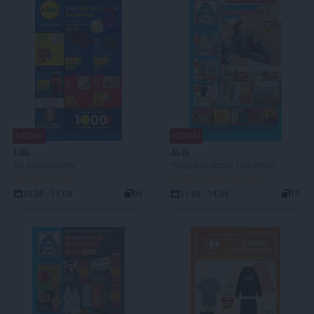
NOWA!
NOWA!
LIDL
ALDI
Od poniedziałku
Wygodna odzież i nie tylko!
JUŻ OD JUTRA!
DO ROZPOCZĘCIA 2 DNI
10.08 - 11.08
96
11.08 - 14.08
15