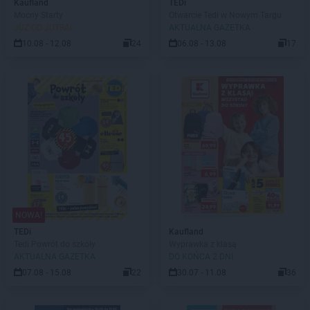
Kaufland
TEDi
Mocny Starty
Otwarcie Tedi w Nowym Targu
JUŻ OD JUTRA!
AKTUALNA GAZETKA
10.08 - 12.08
24
06.08 - 13.08
17
NOWA!
TEDi
Kaufland
Tedi Powrót do szkoły
Wyprawka z klasą
AKTUALNA GAZETKA
DO KOŃCA 2 DNI
07.08 - 15.08
22
30.07 - 11.08
36