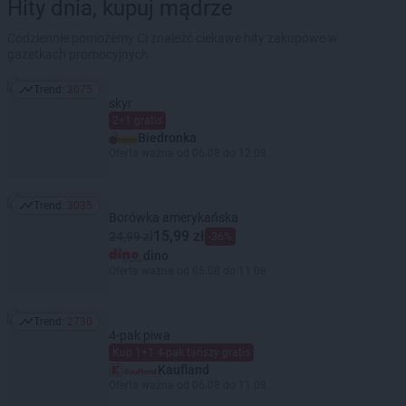
Hity dnia, kupuj mądrze
Codziennie pomożemy Ci znaleźć ciekawe hity zakupowe w
gazetkach promocyjnych
Trend:
3075
Trend: 3075
skyr
2+1 gratis
Biedronka
Oferta ważna od 06.08 do 12.08
Trend:
3035
Trend: 3035
Borówka amerykańska
15,99 zł
24,99 zł
-36%
dino
Oferta ważna od 05.08 do 11.08
Trend:
2730
Trend: 2730
4-pak piwa
Kup 1+1 4-pak tańszy gratis
Kaufland
Oferta ważna od 06.08 do 11.08