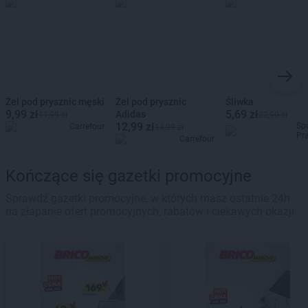
Żel pod prysznic męski
Żel pod prysznic
Śliwka
9,99 zł
5,69 zł
Adidas
11,99 zł
22,90 zł
12,99 zł
Sp
Carrefour
14,99 zł
Pr
Carrefour
Kończące się gazetki promocyjne
Sprawdź gazetki promocyjne, w których masz ostatnie 24h
na złapanie ofert promocyjnych, rabatów i ciekawych okazji