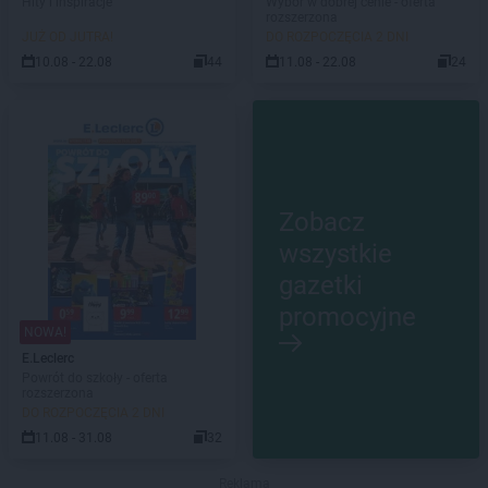
Hity i inspiracje
Wybór w dobrej cenie - oferta
rozszerzona
JUŻ OD JUTRA!
DO ROZPOCZĘCIA 2 DNI
10.08 - 22.08
44
11.08 - 22.08
24
Zobacz
wszystkie
gazetki
promocyjne
NOWA!
E.Leclerc
Powrót do szkoły - oferta
rozszerzona
DO ROZPOCZĘCIA 2 DNI
11.08 - 31.08
32
Reklama