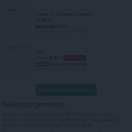
Trend:
2232
Trend: 2232
Zestaw do malowania z kuwetą
12,00 zł
NETTO
Oferta ważna od 06.08 do 12.08
Trend:
2206
Trend: 2206
Śliwki
6,99 zł
10,99 zł
36% TANIEJ
Delikatesy Centrum
Oferta ważna od 06.08 do 12.08
Zobacz wszystkie hity dnia
Najlepsze promocje
Najlepsze promocje w dniu 09.08.2026, które możesz
znaleźć w takich sklepach jak
Biedronka
,
Lidl
,
Kaufland
,
Auchan
,
Dino
,
Carrefour
,
NETTO
oraz
ALDI