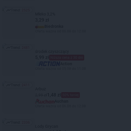
Trend:
2525
Trend: 2525
Mleko 3,2%
3,29 zł
Biedronka
Oferta ważna od 06.08 do 12.08
Trend:
2481
Trend: 2481
środek czyszczący
5,99 zł
Niższa cena z 30 dni
Action
Oferta ważna od 05.08 do 11.08
Trend:
2411
Trend: 2411
Arbuz
1,48 zł
2,99 zł
50% taniej
Auchan
Oferta ważna od 06.08 do 12.08
Trend:
2336
Trend: 2336
Lody Grycan