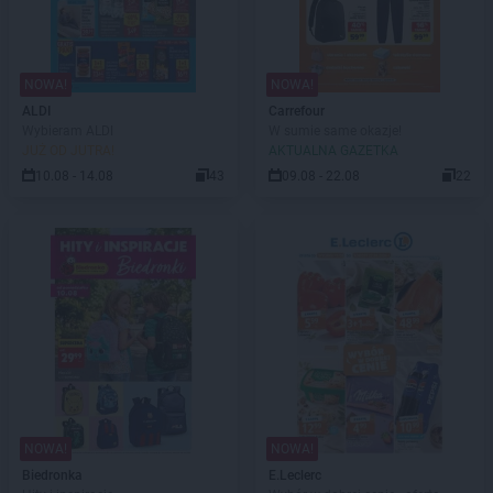
NOWA!
NOWA!
ALDI
Carrefour
Wybieram ALDI
W sumie same okazje!
JUŻ OD JUTRA!
AKTUALNA GAZETKA
10.08 - 14.08
43
09.08 - 22.08
22
NOWA!
NOWA!
Biedronka
E.Leclerc