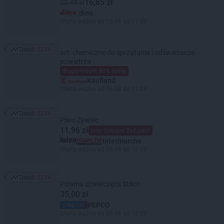
16,85 zł
23,49 zł
dino
Oferta ważna od 05.08 do 11.08
Trend:
2276
art. chemiczne do sprzątania i odświeżacze
Trend: 2276
powietrza
drugiprodukt 80% taniej
Kaufland
Oferta ważna od 06.08 do 11.08
Trend:
2276
Trend: 2276
Piwo Żywiec
11,96 zł
przy zakupie 2x4-pack
Intermarche
Oferta ważna od 06.08 do 12.08
Trend:
2274
Trend: 2274
Piżama dziewczęca Stitch
35,00 zł
PEPCO
Oferta ważna od 06.08 do 12.08