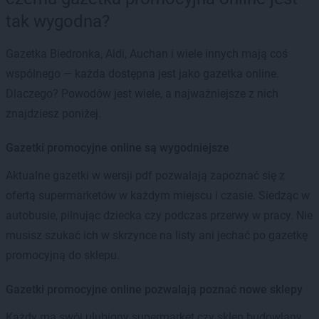
tak wygodna?
Gazetka Biedronka, Aldi, Auchan i wiele innych mają coś
wspólnego — każda dostępna jest jako gazetka online.
Dlaczego? Powodów jest wiele, a najważniejsze z nich
znajdziesz poniżej.
Gazetki promocyjne online są wygodniejsze
Aktualne gazetki w wersji pdf pozwalają zapoznać się z
ofertą supermarketów w każdym miejscu i czasie. Siedząc w
autobusie, pilnując dziecka czy podczas przerwy w pracy. Nie
musisz szukać ich w skrzynce na listy ani jechać po gazetkę
promocyjną do sklepu.
Gazetki promocyjne online pozwalają poznać nowe sklepy
Każdy ma swój ulubiony supermarket czy sklep budowlany.