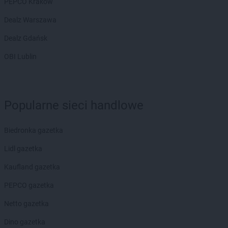
PEPCO Kraków
Dealz Warszawa
Dealz Gdańsk
OBI Lublin
Popularne sieci handlowe
Biedronka gazetka
Lidl gazetka
Kaufland gazetka
PEPCO gazetka
Netto gazetka
Dino gazetka