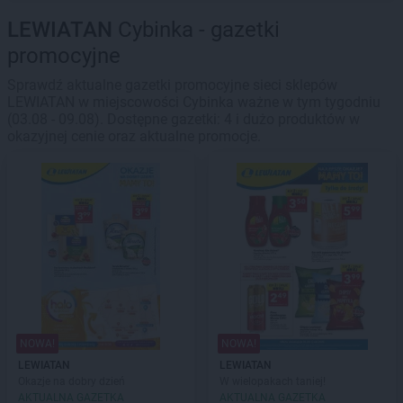
LEWIATAN
Cybinka - gazetki
promocyjne
Sprawdź aktualne gazetki promocyjne sieci sklepów
LEWIATAN w miejscowości Cybinka ważne w tym tygodniu
(03.08 - 09.08). Dostępne gazetki: 4 i dużo produktów w
okazyjnej cenie oraz aktualne promocje.
NOWA!
NOWA!
LEWIATAN
LEWIATAN
Okazje na dobry dzień
W wielopakach taniej!
AKTUALNA GAZETKA
AKTUALNA GAZETKA