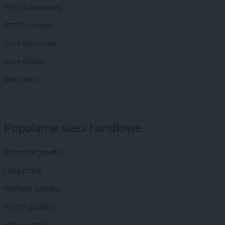
LEWIATAN
Biernatki
PEPCO Warszawa
LEWIATAN
Bieruń
PEPCO Kraków
LEWIATAN
Bierzewice
LEWIATAN
Biesal
Dealz Warszawa
LEWIATAN
Bieżuń
Dealz Gdańsk
LEWIATAN
Bilcza
LEWIATAN
Biłgoraj
OBI Lublin
LEWIATAN
Biórków Wielki
LEWIATAN
Biskupice
LEWIATAN
Biskupie-Kolonia
Popularne sieci handlowe
LEWIATAN
Biskupiec
LEWIATAN
Biszcza
LEWIATAN
Bisztynek
Biedronka gazetka
LEWIATAN
Bładnice Dolne
Lidl gazetka
LEWIATAN
Błażek
LEWIATAN
Blizne
Kaufland gazetka
LEWIATAN
Bobolice
PEPCO gazetka
LEWIATAN
Bobrek
LEWIATAN
Bobrowa