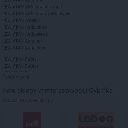
LEWIATAN
Aleksandria Druga
LEWIATAN
Aleksandrów Kujawski
LEWIATAN
Amelin
LEWIATAN
Andrychów
LEWIATAN
Andrzejewo
LEWIATAN
Annopol
LEWIATAN
Augustów
LEWIATAN
Babiak
LEWIATAN
Babice
LEWIATAN
Babin
Pokaż więcej
LEWIATAN
Baborów
LEWIATAN
Baboszewo
Inne sklepy w miejscowości Cybinka
LEWIATAN
Baciuty
LEWIATAN
Zobacz wszystkie sklepy
Bąkowo
LEWIATAN
Baligród
LEWIATAN
Balin
LEWIATAN
Banino
LEWIATAN
Baranowo