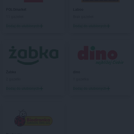
LEWIATAN
Barcino
POLOmarket
Laboo
LEWIATAN
Barczewo
11 gazetek
Brak gazetek
LEWIATAN
Bargłów Kościelny
Dodaj do ulubionych
Dodaj do ulubionych
LEWIATAN
Barlinek
LEWIATAN
Bartniczka
LEWIATAN
Bartoszyce
LEWIATAN
Barwałd Dolny
LEWIATAN
Barwice
LEWIATAN
Batorz
LEWIATAN
Bębło
Żabka
dino
LEWIATAN
Będzin
2 gazetki
1 gazetka
LEWIATAN
Bejsce
Dodaj do ulubionych
Dodaj do ulubionych
LEWIATAN
Bełk
LEWIATAN
Bełżyce
LEWIATAN
Benice
LEWIATAN
Bęsia
LEWIATAN
Bestwina
LEWIATAN
Bestwinka