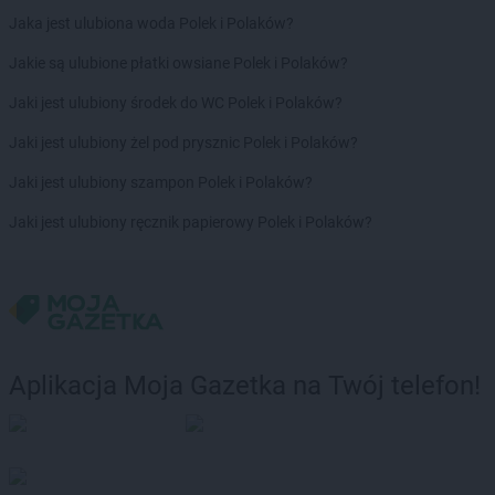
LEWIATAN
Boronów
Jaka jest ulubiona woda Polek i Polaków?
LEWIATAN
Borowa
LEWIATAN
Borowe
Jakie są ulubione płatki owsiane Polek i Polaków?
LEWIATAN
Borowie
Jaki jest ulubiony środek do WC Polek i Polaków?
LEWIATAN
Borowno
LEWIATAN
Borowo
Jaki jest ulubiony żel pod prysznic Polek i Polaków?
LEWIATAN
Borowy Młyn
Jaki jest ulubiony szampon Polek i Polaków?
LEWIATAN
Borucino
LEWIATAN
Borzęcin Mały
Jaki jest ulubiony ręcznik papierowy Polek i Polaków?
LEWIATAN
Bożejowice
LEWIATAN
Bożepole Wielkie
LEWIATAN
Bożewo
LEWIATAN
Bralin
LEWIATAN
Braniewo
LEWIATAN
Bratkowice
Aplikacja Moja Gazetka na Twój telefon!
LEWIATAN
Brenna
LEWIATAN
Brenno
LEWIATAN
Brodnica
LEWIATAN
Brodnica Górna