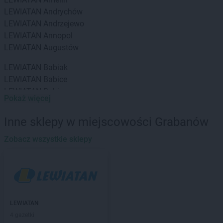
LEWIATAN
Andrychów
LEWIATAN
Andrzejewo
LEWIATAN
Annopol
LEWIATAN
Augustów
LEWIATAN
Babiak
LEWIATAN
Babice
LEWIATAN
Babin
Pokaż więcej
LEWIATAN
Baborów
LEWIATAN
Baboszewo
Inne sklepy w miejscowości Grabanów
LEWIATAN
Baciuty
LEWIATAN
Zobacz wszystkie sklepy
Bąkowo
LEWIATAN
Baligród
LEWIATAN
Balin
LEWIATAN
Banino
LEWIATAN
Baranowo
LEWIATAN
Barcino
LEWIATAN
LEWIATAN
Barczewo
4 gazetki
LEWIATAN
Bargłów Kościelny