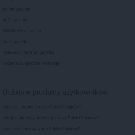
LEWIATAN
Biesal
Action gazetka
LEWIATAN
Bieżuń
LEWIATAN
Bilcza
ALDI gazetka
LEWIATAN
Biłgoraj
ROSSMANN gazetka
LEWIATAN
Biórków Wielki
LEWIATAN
Biskupice
Dealz gazetka
LEWIATAN
Biskupie-Kolonia
Delikatesy Centrum gazetka
LEWIATAN
Biskupiec
LEWIATAN
Biszcza
Gazetka Świąteczne Promocje
LEWIATAN
Bisztynek
LEWIATAN
Bładnice Dolne
LEWIATAN
Błażek
Ulubione produkty użytkowników
LEWIATAN
Blizne
LEWIATAN
Bobolice
LEWIATAN
Bobrek
Jakie jest ulubione mleko Polek i Polaków?
LEWIATAN
Bobrowa
Jaki jest ulubiony papier toaletowy Polek i Polaków?
LEWIATAN
Bobrowniki
LEWIATAN
Bochnia
Jaka jest ulubiona woda Polek i Polaków?
LEWIATAN
Bodzanów