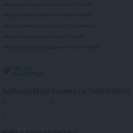
Jakie są ulubione płatki owsiane Polek i Polaków?
LEWIATAN
Bodzechów
LEWIATAN
Bodzentyn
Jaki jest ulubiony środek do WC Polek i Polaków?
LEWIATAN
Bogumiłowice
Jaki jest ulubiony żel pod prysznic Polek i Polaków?
LEWIATAN
Bojano
LEWIATAN
Bojszowy
Jaki jest ulubiony szampon Polek i Polaków?
LEWIATAN
Bolechowice
Jaki jest ulubiony ręcznik papierowy Polek i Polaków?
LEWIATAN
Bolesław
LEWIATAN
Bolesławiec
LEWIATAN
Bolestraszyce
LEWIATAN
Boleszkowice
LEWIATAN
Bolków
LEWIATAN
Bolszewo
Aplikacja Moja Gazetka na Twój telefon!
LEWIATAN
Bondyrz
LEWIATAN
Borki
LEWIATAN
Borki Wielkie
LEWIATAN
Boronów
LEWIATAN
Borowa
LEWIATAN
Borowe
Bądź z nami na bieżąco