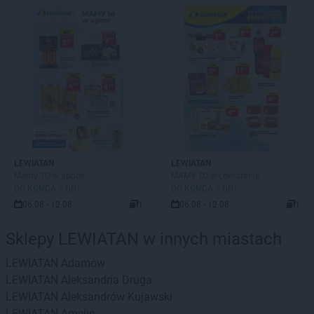
LEWIATAN
LEWIATAN
Mamy TO w appce
MAMY TO w Lewiatanie
DO KOŃCA 3 DNI
DO KOŃCA 3 DNI
06.08 - 12.08
1
06.08 - 12.08
1
Sklepy LEWIATAN w innych miastach
LEWIATAN
Adamów
LEWIATAN
Aleksandria Druga
LEWIATAN
Aleksandrów Kujawski
LEWIATAN
Amelin