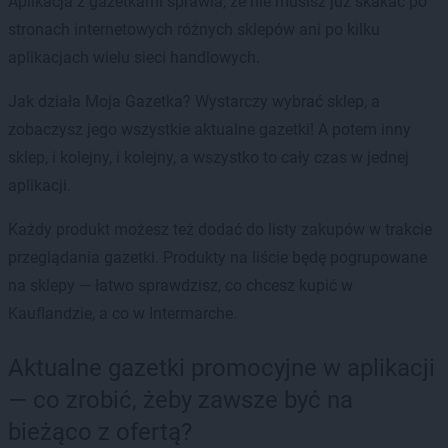
Aplikacja z gazetkami sprawia, że nie musisz już skakać po
stronach internetowych różnych sklepów ani po kilku
aplikacjach wielu sieci handlowych.
Jak działa Moja Gazetka? Wystarczy wybrać sklep, a
zobaczysz jego wszystkie aktualne gazetki! A potem inny
sklep, i kolejny, i kolejny, a wszystko to cały czas w jednej
aplikacji.
Każdy produkt możesz też dodać do listy zakupów w trakcie
przeglądania gazetki. Produkty na liście będę pogrupowane
na sklepy — łatwo sprawdzisz, co chcesz kupić w
Kauflandzie, a co w Intermarche.
Aktualne gazetki promocyjne w aplikacji
— co zrobić, żeby zawsze być na
bieżąco z ofertą?