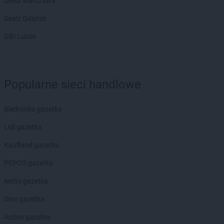
Dealz Warszawa
Dealz Gdańsk
OBI Lublin
Popularne sieci handlowe
Biedronka gazetka
Lidl gazetka
Kaufland gazetka
PEPCO gazetka
Netto gazetka
Dino gazetka
Action gazetka