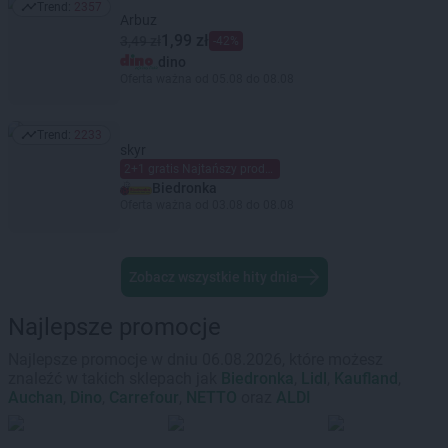
Trend:
2357
Trend: 2357
Arbuz
1,99 zł
3,49 zł
-42%
dino
Oferta ważna od 05.08 do 08.08
Trend:
2233
Trend: 2233
skyr
2+1 gratis Najtańszy produkt gratis Mieszaj dowolnie Limit dzienny 6 szt. (maks. 2 gratis) na kartę Moja Biedronka.
Biedronka
Oferta ważna od 03.08 do 08.08
Zobacz wszystkie hity dnia
Najlepsze promocje
Najlepsze promocje w dniu 06.08.2026, które możesz
znaleźć w takich sklepach jak
Biedronka
,
Lidl
,
Kaufland
,
Auchan
,
Dino
,
Carrefour
,
NETTO
oraz
ALDI