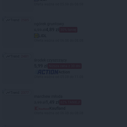
Oferta ważna od 05.08 do 08.08
Trend:
2585
Trend: 2585
ogórek gruntowy
4,89 zł
6,99 zł
30% taniej
LIDL
Oferta ważna od 06.08 do 08.08
Trend:
2481
Trend: 2481
środek czyszczący
5,99 zł
Niższa cena z 30 dni
Action
Oferta ważna od 05.08 do 11.08
Trend:
2377
Trend: 2377
marchew młoda
1,49 zł
3,99 zł
62% TANIEJ!
Kaufland
Oferta ważna od 06.08 do 08.08