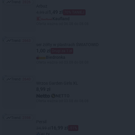
Trend:
2826
Trend: 2826
Arbuz
1,49 zł
4,99 zł
70% TANIEJ
Kaufland
Oferta ważna od 06.08 do 08.08
Trend:
2663
Trend: 2663
ser żółty w plastrach ŚWIATOWID
1,00 zł
Drugi za 1 zł
Biedronka
Oferta ważna od 03.08 do 08.08
Trend:
2640
Trend: 2640
Wrzos Garden Girls XL
8,99 zł
NETTO
Oferta ważna od 03.08 do 08.08
Trend:
2598
Trend: 2598
Persil
16,99 zł
34,99 zł
-51%
ALDI