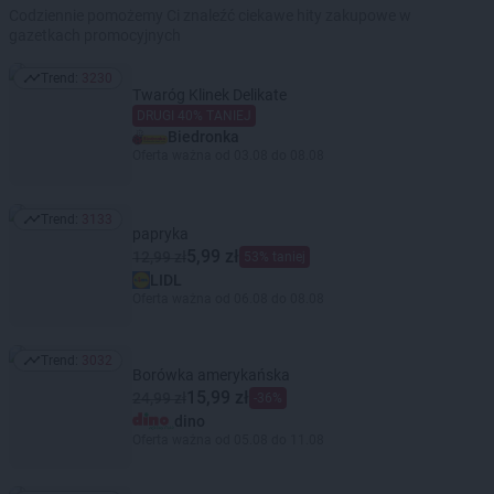
Codziennie pomożemy Ci znaleźć ciekawe hity zakupowe w
gazetkach promocyjnych
Trend:
3230
Trend: 3230
Twaróg Klinek Delikate
DRUGI 40% TANIEJ
Biedronka
Oferta ważna od 03.08 do 08.08
Trend:
3133
Trend: 3133
papryka
5,99 zł
12,99 zł
53% taniej
LIDL
Oferta ważna od 06.08 do 08.08
Trend:
3032
Trend: 3032
Borówka amerykańska
15,99 zł
24,99 zł
-36%
dino
Oferta ważna od 05.08 do 11.08