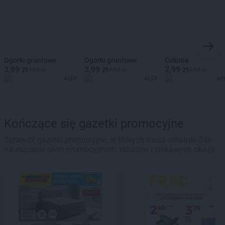
Ogórki gruntowe
Ogórki gruntowe
Cukinia
3,99 zł
3,99 zł
2,99 zł
9,99 zł
9,99 zł
3,99 zł
ALDI
ALDI
ar
Kończące się gazetki promocyjne
Sprawdź gazetki promocyjne, w których masz ostatnie 24h
na złapanie ofert promocyjnych, rabatów i ciekawych okazji