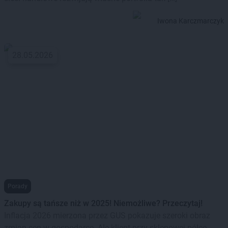
Iwona Karczmarczyk
28.05.2026
Porady
Zakupy są tańsze niż w 2025! Niemożliwe? Przeczytaj!
Inflacja 2026 mierzona przez GUS pokazuje szeroki obraz
zmian cen w gospodarce. Ale klient przy sklepowej półce