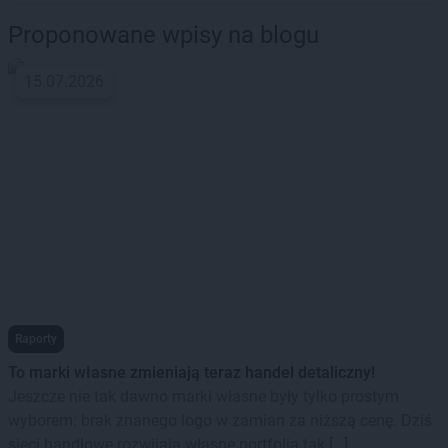
Proponowane wpisy na blogu
15.07.2026
Raporty
To marki własne zmieniają teraz handel detaliczny!
Jeszcze nie tak dawno marki własne były tylko prostym
wyborem: brak znanego logo w zamian za niższą cenę. Dziś
sieci handlowe rozwijają własne portfolia tak […]