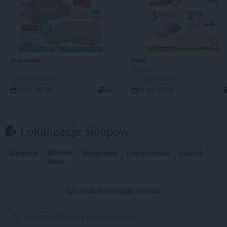
abra meble
FRAC
Ogólna
OSTATNI DZIEŃ!
OSTATNI DZIEŃ!
27.07 - 06.08
44
31.07 - 06.08
Lokalizacje sklepów
Bielsko-
Białystok
Bydgoszcz
Częstochowa
Gdańsk
Gdy
Biała
lub szukaj swojego miasta