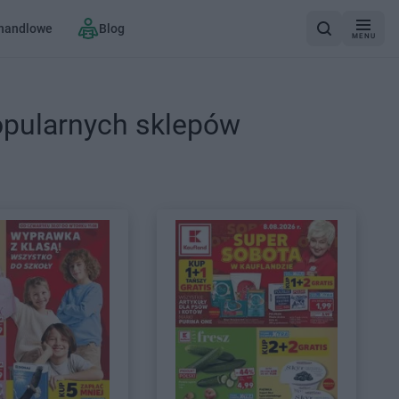
 handlowe
Blog
MENU
opularnych sklepów