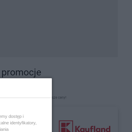
i promocje
kety. Najlepsze promocje i najniższe ceny!
emy dostęp i
lne identyfikatory,
iania