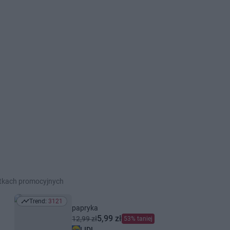
etkach promocyjnych
Trend:
3121
Trend: 3121
papryka
5,99 zł
12,99 zł
53% taniej
LIDL