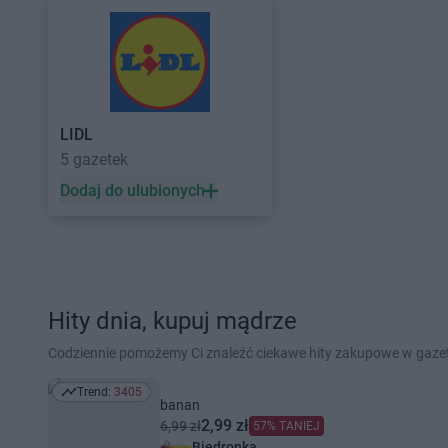
LIDL
5 gazetek
Dodaj do ulubionych
Hity dnia, kupuj mądrze
Codziennie pomożemy Ci znaleźć ciekawe hity zakupowe w gaz
Trend:
3405
Trend: 3405
banan
2,99 zł
6,99 zł
57% TANIEJ
Biedronka