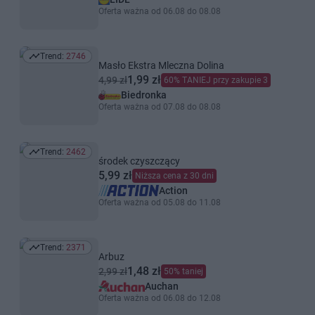
Oferta ważna od 06.08 do 08.08
Trend:
2746
Trend: 2746
Masło Ekstra Mleczna Dolina
1,99 zł
4,99 zł
60% TANIEJ przy zakupie 3
Biedronka
Oferta ważna od 07.08 do 08.08
Trend:
2462
Trend: 2462
środek czyszczący
5,99 zł
Niższa cena z 30 dni
Action
Oferta ważna od 05.08 do 11.08
Trend:
2371
Trend: 2371
Arbuz
1,48 zł
2,99 zł
50% taniej
Auchan
Oferta ważna od 06.08 do 12.08