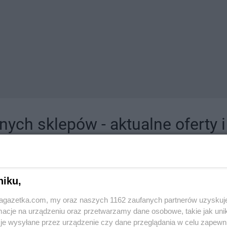
ych sklepów - aktualne oferty 
jdziesz tutaj sklepy należące do lokalnych sieci oraz duże, znane super- i hipermar
niku,
jagazetka.com, my oraz naszych 1162 zaufanych partnerów uzyskuj
cje na urządzeniu oraz przetwarzamy dane osobowe, takie jak unika
je wysyłane przez urządzenie czy dane przeglądania w celu zapewn