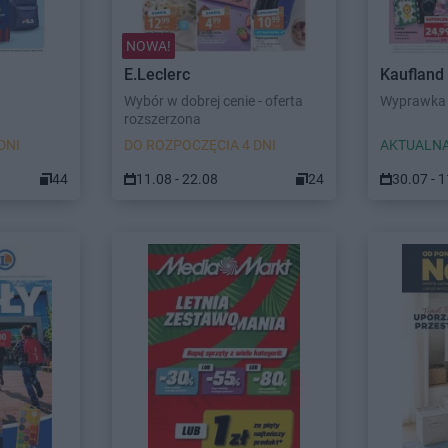
NOWA!
E.Leclerc
Kaufland
Wybór w dobrej cenie - oferta
Wyprawka 
rozszerzona
DNI
DO ROZPOCZĘCIA 4 DNI
AKTUALNA
44
11.08 - 22.08
24
30.07 - 