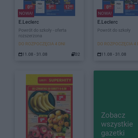
NOWA!
NOWA!
E.Leclerc
E.Leclerc
Powrót do szkoły - oferta
Powrót do szkoły
rozszerzona
DO ROZPOCZĘCIA 4 DNI
DO ROZPOCZĘCIA 4 
11.08 - 31.08
32
11.08 - 31.08
Zobacz
wszystkie
gazetki