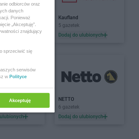
anie odbiorców oraz
nych danych
Kaufland
kacji. Ponieważ
ięcie „Akceptuję”.
5 gazetek
ywatności znajdujący
 ulubionych
Dodaj do ulubionych
o sprzeciwić się
 naszych serwisów
esz w
Polityce
a
NETTO
Akceptuję
ek
6 gazetek
 ulubionych
Dodaj do ulubionych