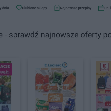
y dnia
Ulubione sklepy
Najnowsze przepisy
Dni
e - sprawdź najnowsze oferty p