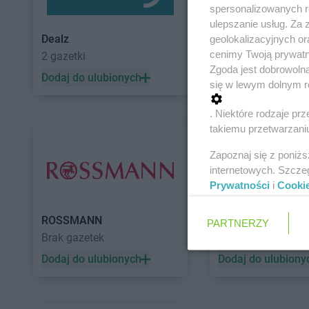
spersonalizowanych re
ulepszanie usług. Za
Dealz
POLOmarket
geolokalizacyjnych or
cenimy Twoją prywatno
2 gazetki
11 gazetek
Zgoda jest dobrowoln
Dodaj do ulubionych
Dodaj do ulubiony
się w lewym dolnym r
. Niektóre rodzaje p
takiemu przetwarzaniu
Zapoznaj się z poniż
internetowych. Szcze
Prywatności
i
Cooki
ROSSMANN
Auchan
PARTNERZY
Brak gazetek
5 gazetek
Dodaj do ulubionych
Dodaj do ulubiony