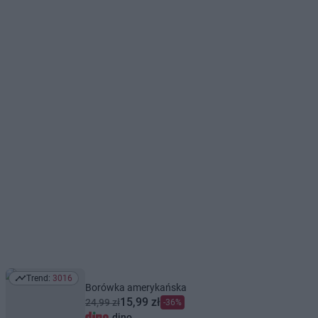
Trend:
3016
Trend: 3016
Borówka amerykańska
15,99 zł
24,99 zł
-36%
dino