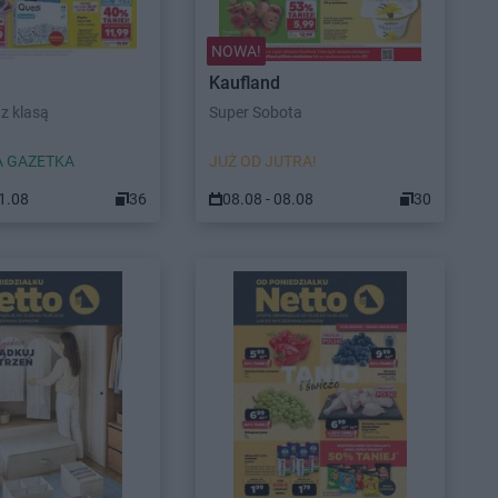
NOWA!
Kaufland
z klasą
Super Sobota
 GAZETKA
JUŻ OD JUTRA!
11.08
36
08.08 - 08.08
30