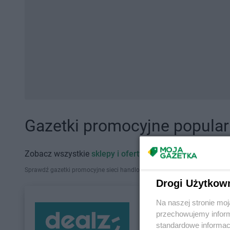
Gazetki promocyjne popularn
Zobacz wszystkie
sklepy i oferty promocyjne
Sprawdź gazetki promocyjne sieci handlowych, które działają w Polsce. Zna
Drogi Użytkow
Na naszej stronie mo
przechowujemy informa
standardowe informac