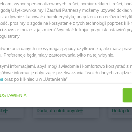
klam, wybór spersonalizowanych treści, pomiar reklam i treści, bad
 zgodą Użytkownika my i Zaufani Partnerzy możemy używać dokład
PEPCO
dino
az aktywnie skanować charakterystykę urządzenia do celów identyfi
ść, prosimy o zgodę na korzystanie z tych technologii poprzez klikn
1 gazetka
2 gazetki
a i zawsze możesz ją zmienić/wycofać klikając przycisk ustawień pr
ch
Dodaj do ulubionych
Dodaj do
ogu strony
rzetwarzania danych nie wymagają zgody użytkownika, ale masz praw
. Preferencje będą miały zastosowania tylko na tej witrynie.
szymi informacjami, abyś mógł świadomie i komfortowo korzystać z
gółowe informacje dotyczące przetwarzania Twoich danych znajdzi
es
oraz po kliknięciu w „Ustawienia”.
ALDI
Biedronk
USTAWIENIA
6 gazetek
12 gazet
ch
Dodaj do ulubionych
Dodaj do