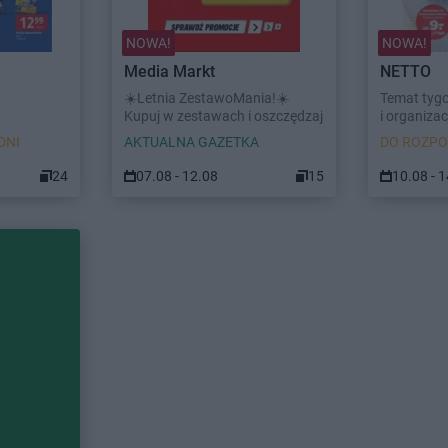
NOWA!
NOWA!
Media Markt
NETTO
☀️Letnia ZestawoMania!☀️
Temat tyg
Kupuj w zestawach i oszczędzaj
i organizacj
DNI
AKTUALNA GAZETKA
DO ROZPO
24
07.08 - 12.08
15
10.08 - 