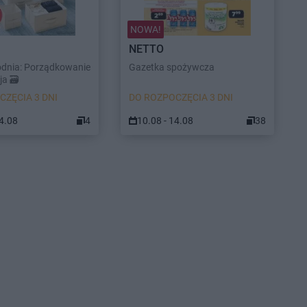
NOWA!
NETTO
odnia: Porządkowanie
Gazetka spożywcza
a 🗃️
CZĘCIA 3 DNI
DO ROZPOCZĘCIA 3 DNI
14.08
4
10.08 - 14.08
38