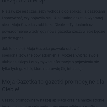
bieżąco z ofertą?
Nie zawsze jest czas, żeby wchodzić do aplikacji z gazetkami
i sprawdzać, czy pojawiła się już aktualna gazetka wybranej
sieci. Moja Gazetka zrobi to za Ciebie — Ty dostaniesz
powiadomienie wtedy, gdy nowa gazetka rzeczywiście będzie
już dostępna.
Jak to działa? Moja Gazetka pozwala ustawić
spersonalizowane powiadomienia. Możesz wybrać swoje
ulubione sklepy i otrzymywać informację o pojawieniu się
tylko tych gazetek, które naprawdę Cię interesują.
Moja Gazetka to gazetki promocyjne dla
Ciebie!
Gazetki promocyjne w naszej aplikacji oraz na naszej stronie
internetowej to rozwiązanie, które stworzyliśmy z myślą o