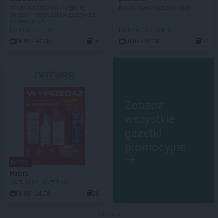
Whirlpool 70za500 na pralki,
Biedronkowe oszczędności
suszarki i zmywarki w zestawie z
akcesoriami!
DO KOŃCA 2 DNI
DO KOŃCA 1 DZIEŃ
06.08 - 09.08
15
06.08 - 08.08
14
Zobacz
wszystkie
gazetki
promocyjne
NOWA!
Natura
AKTUALNA GAZETKA
06.08 - 24.08
20
Reklama