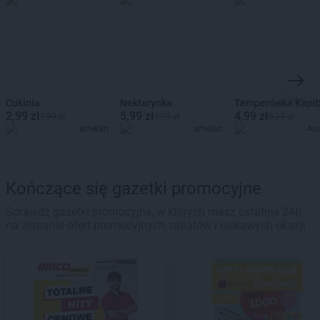
Cukinia
Nektarynka
Temperówka Kapi
2,99 zł
5,99 zł
4,99 zł
3,99 zł
7,99 zł
9,39 zł
arhelan
arhelan
Au
Kończące się gazetki promocyjne
Sprawdź gazetki promocyjne, w których masz ostatnie 24h
na złapanie ofert promocyjnych, rabatów i ciekawych okazji