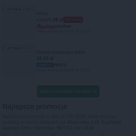
Trend:
2383
Trend: 2383
Arbuz
1,48 zł
2,99 zł
50% taniej
Auchan
Oferta ważna od 06.08 do 12.08
Trend:
2354
Trend: 2354
Piżama dziewczęca Stitch
35,00 zł
PEPCO
Oferta ważna od 06.08 do 12.08
Zobacz wszystkie hity dnia
Najlepsze promocje
Najlepsze promocje w dniu 07.08.2026, które możesz
znaleźć w takich sklepach jak
Biedronka
,
Lidl
,
Kaufland
,
Auchan
,
Dino
,
Carrefour
,
NETTO
oraz
ALDI