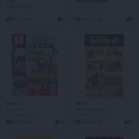
ALDI
DROGERIE JASMIN
Tylko w SOBOTĘ
Super okazje!
JUŻ OD JUTRA!
DO ROZPOCZĘCIA 3 DNI
08.08 - 08.08
4
10.08 - 31.08
8
Kaufland
NETTO
Złap okazje
Gazetka spożywcza
AKTUALNA GAZETKA
DO KOŃCA 1 DZIEŃ
30.07 - 11.08
18
03.08 - 08.08
37