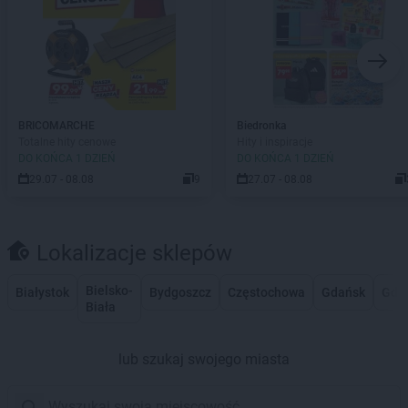
BRICOMARCHE
Biedronka
Totalne hity cenowe
Hity i inspiracje
DO KOŃCA 1 DZIEŃ
DO KOŃCA 1 DZIEŃ
29.07 - 08.08
9
27.07 - 08.08
Lokalizacje sklepów
Bielsko-
Białystok
Bydgoszcz
Częstochowa
Gdańsk
Gdy
Biała
lub szukaj swojego miasta