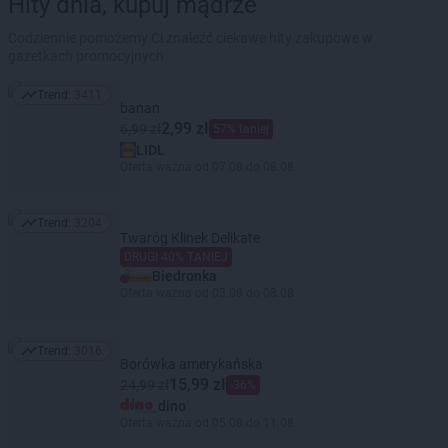
Hity dnia, kupuj mądrze
Codziennie pomożemy Ci znaleźć ciekawe hity zakupowe w
gazetkach promocyjnych
Trend:
3411
Trend: 3411
banan
2,99 zł
6,99 zł
57% taniej
LIDL
Oferta ważna od 07.08 do 08.08
Trend:
3204
Trend: 3204
Twaróg Klinek Delikate
DRUGI 40% TANIEJ
Biedronka
Oferta ważna od 03.08 do 08.08
Trend:
3016
Trend: 3016
Borówka amerykańska
15,99 zł
24,99 zł
-36%
dino
Oferta ważna od 05.08 do 11.08