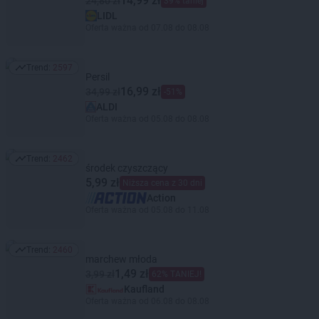
14,99 zł
24,80 zł
39% taniej
LIDL
Oferta ważna od 07.08 do 08.08
Trend:
2597
Trend: 2597
Persil
16,99 zł
34,99 zł
-51%
ALDI
Oferta ważna od 05.08 do 08.08
Trend:
2462
Trend: 2462
środek czyszczący
5,99 zł
Niższa cena z 30 dni
Action
Oferta ważna od 05.08 do 11.08
Trend:
2460
Trend: 2460
marchew młoda
1,49 zł
3,99 zł
62% TANIEJ!
Kaufland
Oferta ważna od 06.08 do 08.08