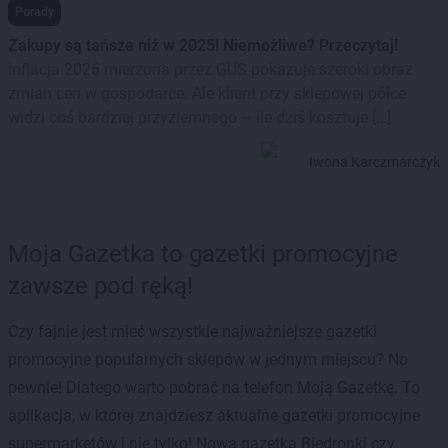
Porady
Zakupy są tańsze niż w 2025! Niemożliwe? Przeczytaj!
Inflacja 2026 mierzona przez GUS pokazuje szeroki obraz
zmian cen w gospodarce. Ale klient przy sklepowej półce
widzi coś bardziej przyziemnego – ile dziś kosztuje […]
Iwona Karczmarczyk
Moja Gazetka to gazetki promocyjne
zawsze pod ręką!
Czy fajnie jest mieć wszystkie najważniejsze gazetki
promocyjne popularnych sklepów w jednym miejscu? No
pewnie! Dlatego warto pobrać na telefon Moją Gazetkę. To
aplikacja, w której znajdziesz aktualne gazetki promocyjne
supermarketów i nie tylko! Nowa gazetka Biedronki czy