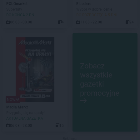
POLOmarket
E.Leclerc
Superhity
Wybór w dobrej cenie
DO KOŃCA 2 DNI
DO ROZPOCZĘCIA 5 DNI
06.08 - 08.08
4
11.08 - 22.08
24
Zobacz
wszystkie
gazetki
promocyjne
NOWA!
Media Markt
Przygotuj się na upały!
AKTUALNA GAZETKA
06.08 - 23.08
15
Reklama