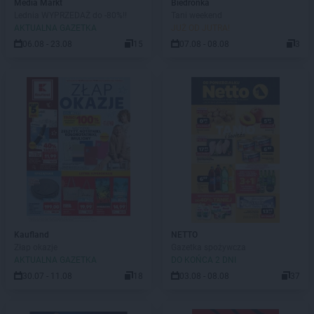
Media Markt
Biedronka
Lednia WYPRZEDAŻ do -80%!!
Tani weekend
AKTUALNA GAZETKA
JUŻ OD JUTRA!
06.08 - 23.08
15
07.08 - 08.08
3
Kaufland
NETTO
Złap okazje
Gazetka spożywcza
AKTUALNA GAZETKA
DO KOŃCA 2 DNI
30.07 - 11.08
18
03.08 - 08.08
37