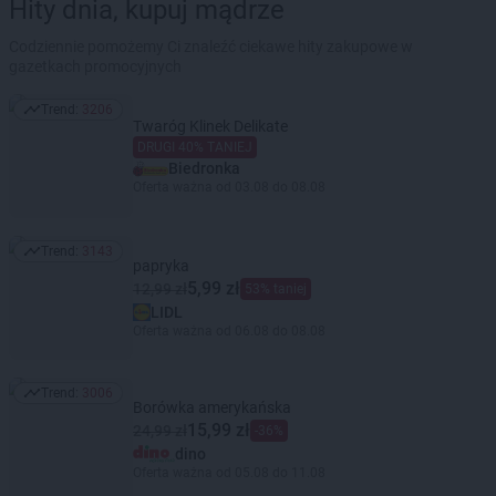
Hity dnia, kupuj mądrze
Codziennie pomożemy Ci znaleźć ciekawe hity zakupowe w
gazetkach promocyjnych
Trend:
3206
Trend: 3206
Twaróg Klinek Delikate
DRUGI 40% TANIEJ
Biedronka
Oferta ważna od 03.08 do 08.08
Trend:
3143
Trend: 3143
papryka
5,99 zł
12,99 zł
53% taniej
LIDL
Oferta ważna od 06.08 do 08.08
Trend:
3006
Trend: 3006
Borówka amerykańska
15,99 zł
24,99 zł
-36%
dino
Oferta ważna od 05.08 do 11.08