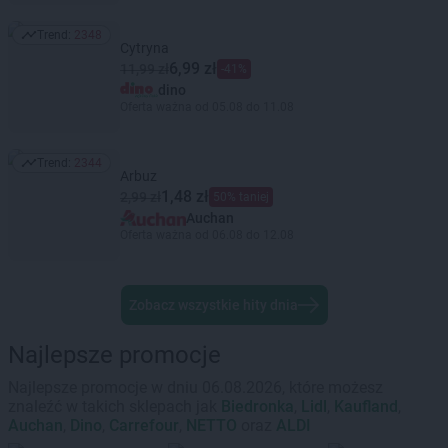
Trend:
2348
Trend: 2348
Cytryna
6,99 zł
11,99 zł
-41%
dino
Oferta ważna od 05.08 do 11.08
Trend:
2344
Trend: 2344
Arbuz
1,48 zł
2,99 zł
50% taniej
Auchan
Oferta ważna od 06.08 do 12.08
Zobacz wszystkie hity dnia
Najlepsze promocje
Najlepsze promocje w dniu 06.08.2026, które możesz
znaleźć w takich sklepach jak
Biedronka
,
Lidl
,
Kaufland
,
Auchan
,
Dino
,
Carrefour
,
NETTO
oraz
ALDI