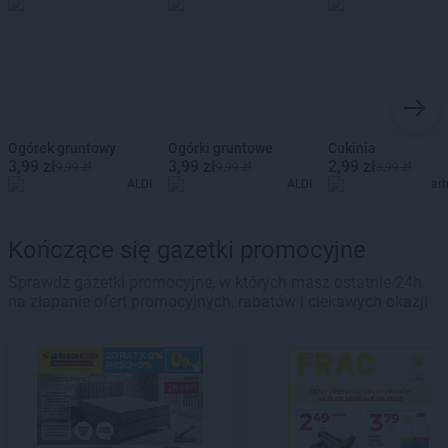
Ogórek gruntowy
Ogórki gruntowe
Cukinia
3,99 zł
3,99 zł
2,99 zł
9,99 zł
9,99 zł
3,99 zł
ALDI
ALDI
ar
Kończące się gazetki promocyjne
Sprawdź gazetki promocyjne, w których masz ostatnie 24h
na złapanie ofert promocyjnych, rabatów i ciekawych okazji