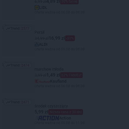
4,89 zł
6,99 zł
30% taniej
LIDL
Oferta ważna od 06.08 do 08.08
Trend:
2577
Trend: 2577
Persil
16,99 zł
34,99 zł
-51%
ALDI
Oferta ważna od 05.08 do 08.08
Trend:
2474
Trend: 2474
marchew młoda
1,49 zł
3,99 zł
62% TANIEJ!
Kaufland
Oferta ważna od 06.08 do 08.08
Trend:
2471
Trend: 2471
środek czyszczący
5,99 zł
Niższa cena z 30 dni
Action
Oferta ważna od 05.08 do 11.08