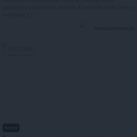
handlowych zaczynają się rozrastać na długo przed
pierwszymi wakacyjnymi upałami. Które marki wiodą prym w
rywalizacji […]
Iwona Karczmarczyk
15.07.2026
Raporty