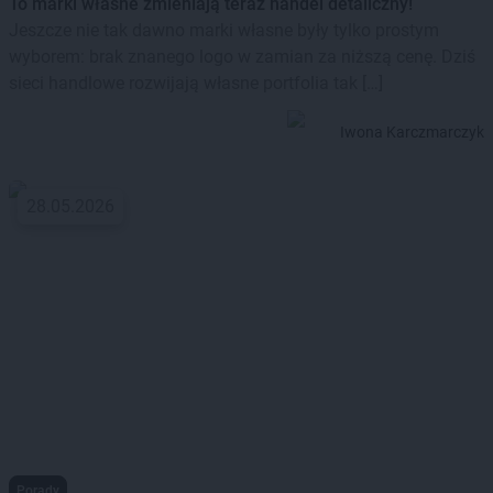
To marki własne zmieniają teraz handel detaliczny!
Jeszcze nie tak dawno marki własne były tylko prostym
wyborem: brak znanego logo w zamian za niższą cenę. Dziś
sieci handlowe rozwijają własne portfolia tak […]
Iwona Karczmarczyk
28.05.2026
Porady