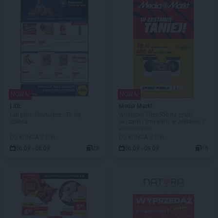
NOWA!
NOWA!
LIDL
Media Markt
Lidl plus. Skanujesz - To się
Whirlpool 70za500 na pralki,
opłaca
suszarki i zmywarki w zestawie z
akcesoriami!
DO KOŃCA 2 DNI
DO KOŃCA 3 DNI
06.08 - 08.08
28
06.08 - 09.08
15