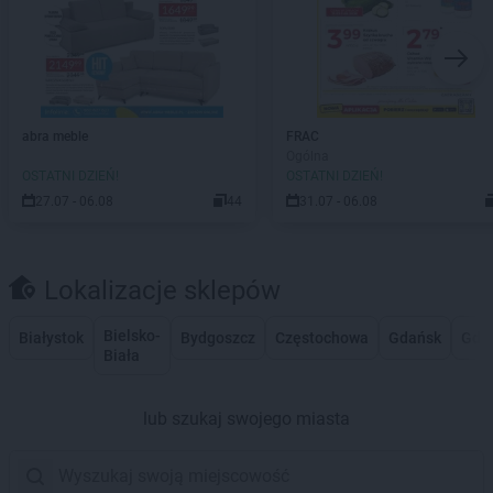
abra meble
FRAC
Ogólna
OSTATNI DZIEŃ!
OSTATNI DZIEŃ!
27.07 - 06.08
44
31.07 - 06.08
Lokalizacje sklepów
Bielsko-
Białystok
Bydgoszcz
Częstochowa
Gdańsk
Gdy
Biała
lub szukaj swojego miasta