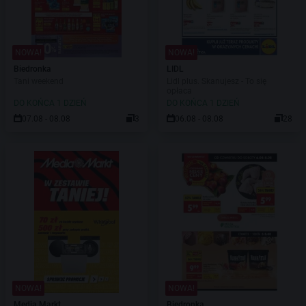
NOWA!
NOWA!
Biedronka
LIDL
Tani weekend
Lidl plus. Skanujesz - To się
opłaca
DO KOŃCA 1 DZIEŃ
DO KOŃCA 1 DZIEŃ
07.08 - 08.08
3
06.08 - 08.08
28
NOWA!
NOWA!
Media Markt
Biedronka