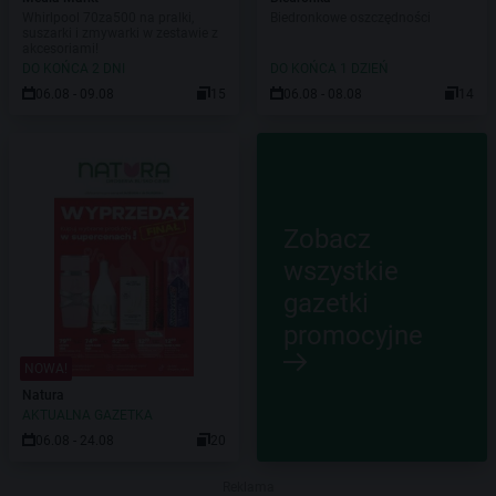
Whirlpool 70za500 na pralki,
Biedronkowe oszczędności
suszarki i zmywarki w zestawie z
akcesoriami!
DO KOŃCA 2 DNI
DO KOŃCA 1 DZIEŃ
06.08 - 09.08
15
06.08 - 08.08
14
Zobacz
wszystkie
gazetki
promocyjne
NOWA!
Natura
AKTUALNA GAZETKA
06.08 - 24.08
20
Reklama