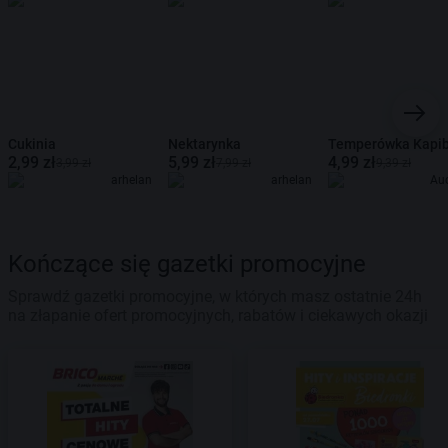
Cukinia
Nektarynka
Temperówka Kapi
2,99 zł
5,99 zł
4,99 zł
3,99 zł
7,99 zł
9,39 zł
arhelan
arhelan
Au
Kończące się gazetki promocyjne
Sprawdź gazetki promocyjne, w których masz ostatnie 24h
na złapanie ofert promocyjnych, rabatów i ciekawych okazji