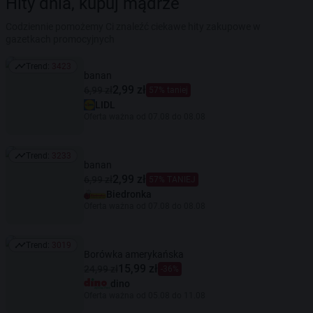
Hity dnia, kupuj mądrze
Codziennie pomożemy Ci znaleźć ciekawe hity zakupowe w
gazetkach promocyjnych
Trend:
3423
Trend: 3423
banan
2,99 zł
6,99 zł
57% taniej
LIDL
Oferta ważna od 07.08 do 08.08
Trend:
3233
Trend: 3233
banan
2,99 zł
6,99 zł
57% TANIEJ
Biedronka
Oferta ważna od 07.08 do 08.08
Trend:
3019
Trend: 3019
Borówka amerykańska
15,99 zł
24,99 zł
-36%
dino
Oferta ważna od 05.08 do 11.08