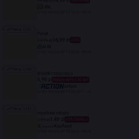
14,99 zł
24,80 zł
39% taniej
LIDL
Oferta ważna od 07.08 do 08.08
Trend:
2593
Trend: 2593
Persil
16,99 zł
34,99 zł
-51%
ALDI
Oferta ważna od 05.08 do 08.08
Trend:
2456
Trend: 2456
środek czyszczący
5,99 zł
Niższa cena z 30 dni
Action
Oferta ważna od 05.08 do 11.08
Trend:
2451
Trend: 2451
marchew młoda
1,49 zł
3,99 zł
62% TANIEJ!
Kaufland
Oferta ważna od 06.08 do 08.08