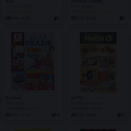
ALDI
DROGERIE JASMIN
Tylko w SOBOTĘ
Super okazje!
JUŻ OD JUTRA!
DO ROZPOCZĘCIA 3 DNI
08.08 - 08.08
4
10.08 - 31.08
8
Kaufland
NETTO
Złap okazje
Gazetka spożywcza
AKTUALNA GAZETKA
DO KOŃCA 1 DZIEŃ
30.07 - 11.08
18
03.08 - 08.08
37