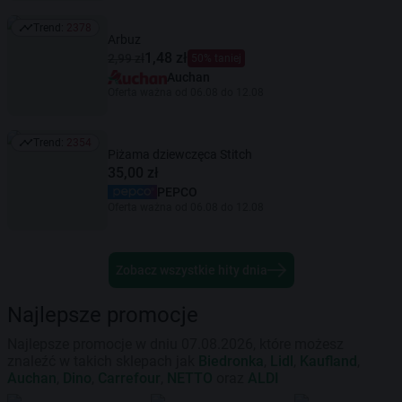
Trend:
2378
Trend: 2378
Arbuz
1,48 zł
2,99 zł
50% taniej
Auchan
Oferta ważna od 06.08 do 12.08
Trend:
2354
Trend: 2354
Piżama dziewczęca Stitch
35,00 zł
PEPCO
Oferta ważna od 06.08 do 12.08
Zobacz wszystkie hity dnia
Najlepsze promocje
Najlepsze promocje w dniu 07.08.2026, które możesz
znaleźć w takich sklepach jak
Biedronka
,
Lidl
,
Kaufland
,
Auchan
,
Dino
,
Carrefour
,
NETTO
oraz
ALDI