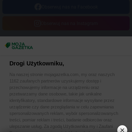
Obserwuj nas na Facebook
Obserwuj nas na Instagram
Masz sugestie lub pytania?
Napisz do nas:
support@mojagazetka.com
Drogi Użytkowniku,
Współpraca z nami
Na naszej stronie mojagazetka.com, my oraz naszych
Zobacz szczegóły
1162 zaufanych partnerów uzyskujemy dostęp i
Retail Radar – analiza rynku
przechowujemy informacje na urządzeniu oraz
przetwarzamy dane osobowe, takie jak unikalne
identyfikatory, standardowe informacje wysyłane przez
Wasze ulubione produkty
urządzenie czy dane przeglądania w celu zapewniania
spersonalizowanych reklam, wybór spersonalizowanych
Regulamin serwisu i polityka prywatności
treści, pomiar reklam i treści, badanie odbiorców oraz
ulepszanie usług. Za zgodą Użytkownika my i Zaufani
Mapa strony