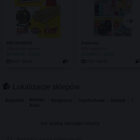
BRICOMARCHE
Biedronka
Totalne hity cenowe
Hity i inspiracje
DO KOŃCA 1 DZIEŃ
DO KOŃCA 1 DZIEŃ
29.07 - 08.08
9
27.07 - 08.08
Lokalizacje sklepów
Bielsko-
Białystok
Bydgoszcz
Częstochowa
Gdańsk
Gdy
Biała
lub szukaj swojego miasta