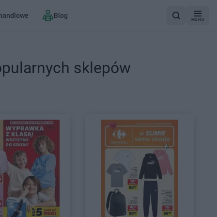
 handlowe
Blog
MENU
opularnych sklepów