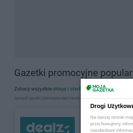
Gazetki promocyjne popularn
Zobacz wszystkie
sklepy i oferty promocyjne
Sprawdź gazetki promocyjne sieci handlowych, które działają w Polsce. Zna
Drogi Użytkow
Na naszej stronie mo
przechowujemy informa
standardowe informac