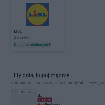
LIDL
2 gazetki
Dodaj do ulubionych
Hity dnia, kupuj mądrze
Codziennie pomożemy Ci znaleźć ciekawe hity zakupowe w gaz
Trend:
3079
Trend: 3079
skyr
2+1 gratis
Biedronka