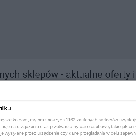
ych sklepów - aktualne oferty 
jdziesz tutaj sklepy należące do lokalnych sieci oraz duże, znane super- i hipermar
niku,
jagazetka.com, my oraz naszych 1162 zaufanych partnerów uzyskuj
cje na urządzeniu oraz przetwarzamy dane osobowe, takie jak unika
je wysyłane przez urządzenie czy dane przeglądania w celu zapewn