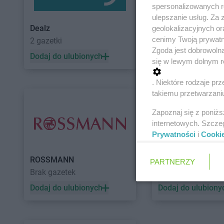
spersonalizowanych re
ulepszanie usług. Za
Dealz
POLOmarket
geolokalizacyjnych or
cenimy Twoją prywatno
2 gazetki
10 gazetek
Zgoda jest dobrowoln
Dodaj do ulubionych
Dodaj do ulubiony
się w lewym dolnym r
. Niektóre rodzaje p
takiemu przetwarzaniu
Zapoznaj się z poniż
internetowych. Szcze
Prywatności
i
Cooki
ROSSMANN
Auchan
PARTNERZY
Brak gazetek
5 gazetek
Dodaj do ulubionych
Dodaj do ulubiony