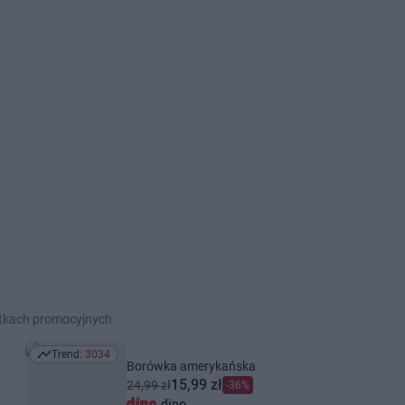
etkach promocyjnych
Trend:
3034
Trend: 3034
Borówka amerykańska
15,99 zł
24,99 zł
-36%
dino