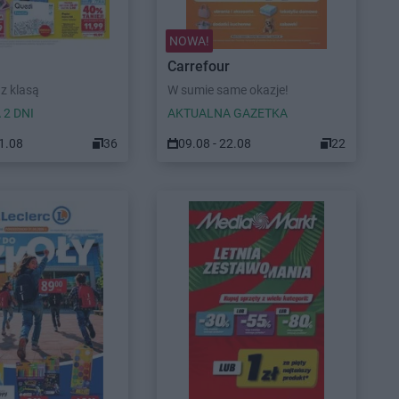
NOWA!
Carrefour
z klasą
W sumie same okazje!
 2 DNI
AKTUALNA GAZETKA
11.08
36
09.08 - 22.08
22