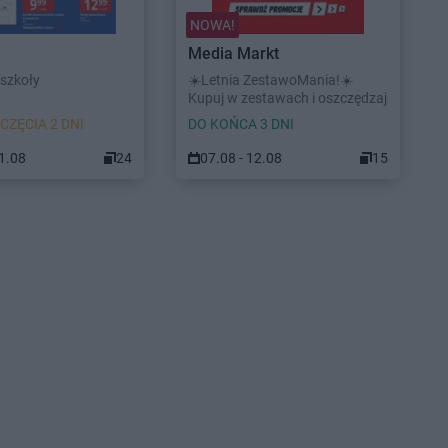
NOWA!
Media Markt
szkoły
☀️Letnia ZestawoMania!☀️
Kupuj w zestawach i oszczędzaj
CZĘCIA 2 DNI
DO KOŃCA 3 DNI
31.08
24
07.08 - 12.08
15