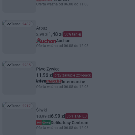
Oferta ważna od 06.08 do 11.08
Trend:
2437
Trend: 2437
Arbuz
1,48 zł
2,99 zł
50% taniej
Auchan
Oferta ważna od 06.08 do 12.08
Trend:
2285
Trend: 2285
Piwo Żywiec
11,96 zł
przy zakupie 2x4-pack
Intermarche
Oferta ważna od 06.08 do 12.08
Trend:
2217
Trend: 2217
Śliwki
6,99 zł
10,99 zł
36% TANIEJ
Delikatesy Centrum
Oferta ważna od 06.08 do 12.08