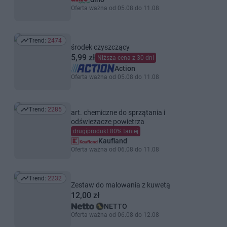
Oferta ważna od 05.08 do 11.08
Trend:
2474
Trend: 2474
środek czyszczący
5,99 zł
Niższa cena z 30 dni
Action
Oferta ważna od 05.08 do 11.08
Trend:
2285
art. chemiczne do sprzątania i
Trend: 2285
odświeżacze powietrza
drugiprodukt 80% taniej
Kaufland
Oferta ważna od 06.08 do 11.08
Trend:
2232
Trend: 2232
Zestaw do malowania z kuwetą
12,00 zł
NETTO
Oferta ważna od 06.08 do 12.08