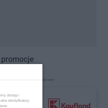
i promocje
kety. Najlepsze promocje i najniższe ceny!
emy dostęp i
lne identyfikatory,
iania