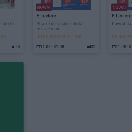
NOWA!
NOWA!
E.Leclerc
E.Leclerc
- oferta
Powrót do szkoły - oferta
Powrót do 
rozszerzona
DNI
DO ROZPOCZĘCIA 2 DNI
DO ROZPO
24
11.08 - 31.08
32
11.08 - 