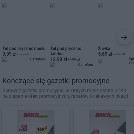
Żel pod prysznic męski
Żel pod prysznic
Śliwka
9,99 zł
5,69 zł
Adidas
11,99 zł
22,90 zł
12,99 zł
Sp
Carrefour
14,99 zł
Pr
Carrefour
Kończące się gazetki promocyjne
Sprawdź gazetki promocyjne, w których masz ostatnie 24h
na złapanie ofert promocyjnych, rabatów i ciekawych okazji