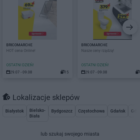
BRICOMARCHE
BRICOMARCHE
HOT cena Online!
Nasze ceny rządzą!
OSTATNI DZIEŃ!
OSTATNI DZIEŃ!
29.07 - 09.08
15
29.07 - 09.08
Lokalizacje sklepów
Bielsko-
Białystok
Bydgoszcz
Częstochowa
Gdańsk
Gdy
Biała
lub szukaj swojego miasta