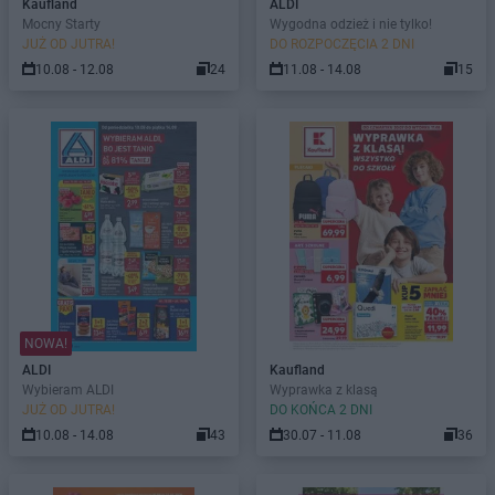
Kaufland
ALDI
Mocny Starty
Wygodna odzież i nie tylko!
JUŻ OD JUTRA!
DO ROZPOCZĘCIA 2 DNI
10.08 - 12.08
24
11.08 - 14.08
15
NOWA!
ALDI
Kaufland
Wybieram ALDI
Wyprawka z klasą
JUŻ OD JUTRA!
DO KOŃCA 2 DNI
10.08 - 14.08
43
30.07 - 11.08
36