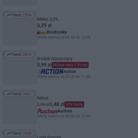
Trend:
2534
Trend: 2534
Mleko 3,2%
3,29 zł
Biedronka
Oferta ważna od 06.08 do 12.08
Trend:
2474
Trend: 2474
środek czyszczący
5,99 zł
Niższa cena z 30 dni
Action
Oferta ważna od 05.08 do 11.08
Trend:
2431
Trend: 2431
Arbuz
1,48 zł
2,99 zł
50% taniej
Auchan
Oferta ważna od 06.08 do 12.08
Trend:
2338
Trend: 2338
Lody Grycan