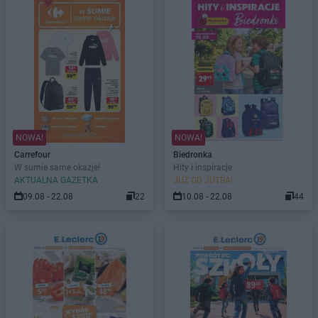
NOWA!
NOWA!
Carrefour
Biedronka
W sumie same okazje!
Hity i inspiracje
AKTUALNA GAZETKA
JUŻ OD JUTRA!
09.08 - 22.08
22
10.08 - 22.08
44