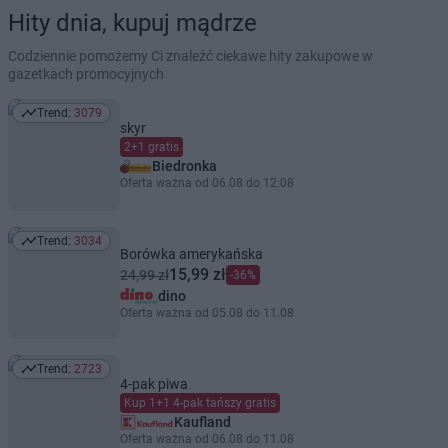
Hity dnia, kupuj mądrze
Codziennie pomożemy Ci znaleźć ciekawe hity zakupowe w
gazetkach promocyjnych
Trend:
3079
Trend: 3079
skyr
2+1 gratis
Biedronka
Oferta ważna od 06.08 do 12.08
Trend:
3034
Trend: 3034
Borówka amerykańska
15,99 zł
24,99 zł
-36%
dino
Oferta ważna od 05.08 do 11.08
Trend:
2723
Trend: 2723
4-pak piwa
Kup 1+1 4-pak tańszy gratis
Kaufland
Oferta ważna od 06.08 do 11.08