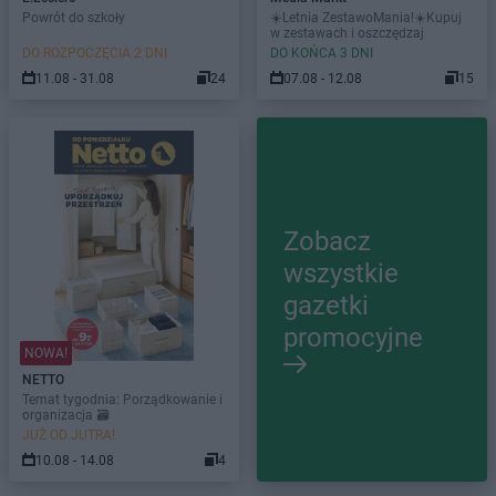
Powrót do szkoły
☀️Letnia ZestawoMania!☀️Kupuj
w zestawach i oszczędzaj
DO ROZPOCZĘCIA 2 DNI
DO KOŃCA 3 DNI
11.08 - 31.08
24
07.08 - 12.08
15
Zobacz
wszystkie
gazetki
promocyjne
NOWA!
NETTO
Temat tygodnia: Porządkowanie i
organizacja 🗃️
JUŻ OD JUTRA!
10.08 - 14.08
4