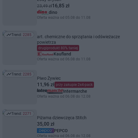
16,85 zł
23,49 zł
dino
Oferta ważna od 05.08 do 11.08
Trend:
2285
art. chemiczne do sprzątania i odświeżacze
Trend: 2285
powietrza
drugiprodukt 80% taniej
Kaufland
Oferta ważna od 06.08 do 11.08
Trend:
2285
Trend: 2285
Piwo Żywiec
11,96 zł
przy zakupie 2x4-pack
Intermarche
Oferta ważna od 06.08 do 12.08
Trend:
2271
Trend: 2271
Piżama dziewczęca Stitch
35,00 zł
PEPCO
Oferta ważna od 06.08 do 12.08