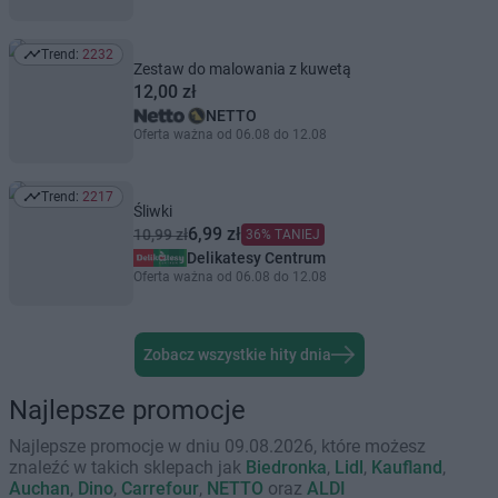
Trend:
2232
Trend: 2232
Zestaw do malowania z kuwetą
12,00 zł
NETTO
Oferta ważna od 06.08 do 12.08
Trend:
2217
Trend: 2217
Śliwki
6,99 zł
10,99 zł
36% TANIEJ
Delikatesy Centrum
Oferta ważna od 06.08 do 12.08
Zobacz wszystkie hity dnia
Najlepsze promocje
Najlepsze promocje w dniu 09.08.2026, które możesz
znaleźć w takich sklepach jak
Biedronka
,
Lidl
,
Kaufland
,
Auchan
,
Dino
,
Carrefour
,
NETTO
oraz
ALDI