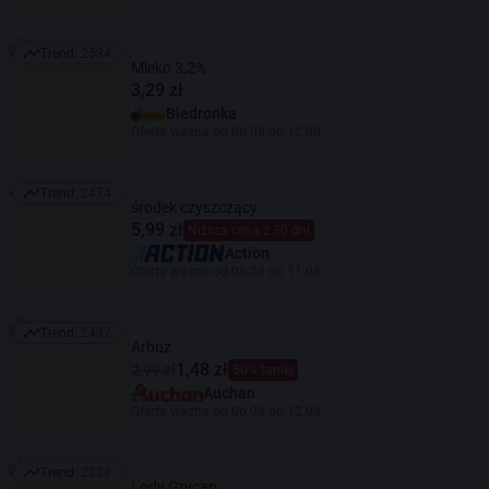
Trend:
2534
Trend: 2534
Mleko 3,2%
3,29 zł
Biedronka
Oferta ważna od 06.08 do 12.08
Trend:
2474
Trend: 2474
środek czyszczący
5,99 zł
Niższa cena z 30 dni
Action
Oferta ważna od 05.08 do 11.08
Trend:
2437
Trend: 2437
Arbuz
1,48 zł
2,99 zł
50% taniej
Auchan
Oferta ważna od 06.08 do 12.08
Trend:
2338
Trend: 2338
Lody Grycan