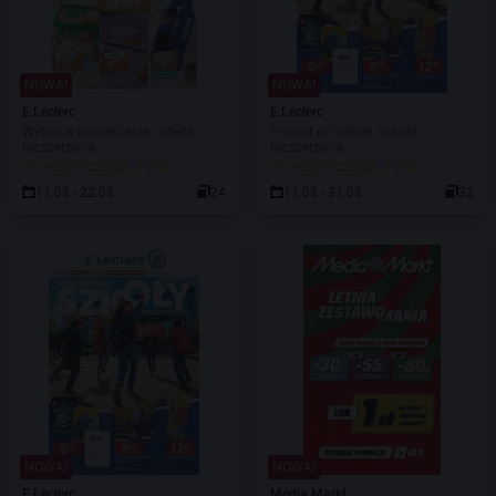
NOWA!
NOWA!
E.Leclerc
E.Leclerc
Wybór w dobrej cenie - oferta
Powrót do szkoły - oferta
rozszerzona
rozszerzona
DO ROZPOCZĘCIA 2 DNI
DO ROZPOCZĘCIA 2 DNI
11.08 - 22.08
24
11.08 - 31.08
32
NOWA!
NOWA!
E.Leclerc
Media Markt