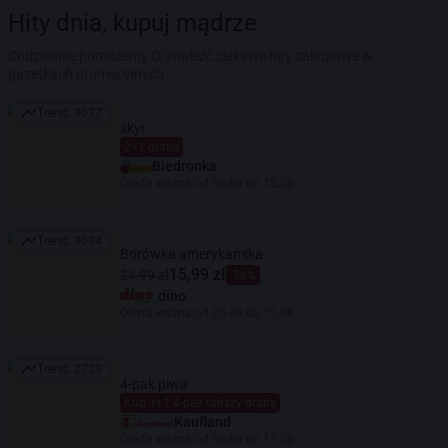
Hity dnia, kupuj mądrze
Codziennie pomożemy Ci znaleźć ciekawe hity zakupowe w
gazetkach promocyjnych
Trend:
3077
Trend: 3077
skyr
2+1 gratis
Biedronka
Oferta ważna od 06.08 do 12.08
Trend:
3034
Trend: 3034
Borówka amerykańska
15,99 zł
24,99 zł
-36%
dino
Oferta ważna od 05.08 do 11.08
Trend:
2723
Trend: 2723
4-pak piwa
Kup 1+1 4-pak tańszy gratis
Kaufland
Oferta ważna od 06.08 do 11.08