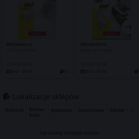
BRICOMARCHE
BRICOMARCHE
HOT cena Online!
Nasze ceny rządzą!
OSTATNI DZIEŃ!
OSTATNI DZIEŃ!
29.07 - 09.08
15
29.07 - 09.08
Lokalizacje sklepów
Bielsko-
Białystok
Bydgoszcz
Częstochowa
Gdańsk
Gdy
Biała
lub szukaj swojego miasta