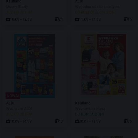
Kaufland
ALDI
Mocny Starty
Wygodna odzież i nie tylko!
JUŻ OD JUTRA!
DO ROZPOCZĘCIA 2 DNI
10.08 - 12.08
24
11.08 - 14.08
15
NOWA!
ALDI
Kaufland
Wybieram ALDI
Wyprawka z klasą
JUŻ OD JUTRA!
DO KOŃCA 2 DNI
10.08 - 14.08
43
30.07 - 11.08
36