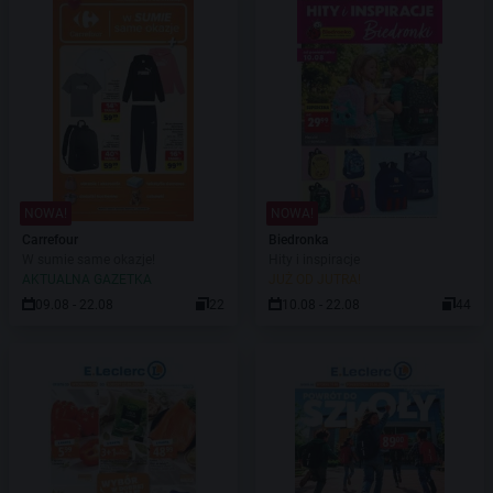
NOWA!
NOWA!
Carrefour
Biedronka
W sumie same okazje!
Hity i inspiracje
AKTUALNA GAZETKA
JUŻ OD JUTRA!
09.08 - 22.08
22
10.08 - 22.08
44