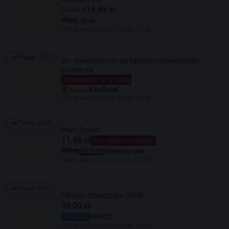
16,85 zł
23,49 zł
dino
Oferta ważna od 05.08 do 11.08
Trend:
2285
art. chemiczne do sprzątania i odświeżacze
Trend: 2285
powietrza
drugiprodukt 80% taniej
Kaufland
Oferta ważna od 06.08 do 11.08
Trend:
2285
Trend: 2285
Piwo Żywiec
11,96 zł
przy zakupie 2x4-pack
Intermarche
Oferta ważna od 06.08 do 12.08
Trend:
2271
Trend: 2271
Piżama dziewczęca Stitch
35,00 zł
PEPCO
Oferta ważna od 06.08 do 12.08