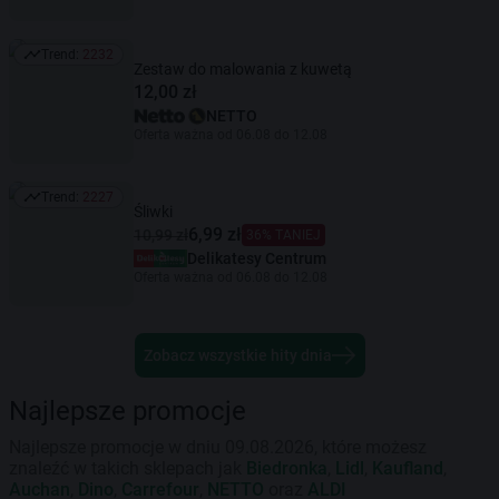
Trend:
2232
Trend: 2232
Zestaw do malowania z kuwetą
12,00 zł
NETTO
Oferta ważna od 06.08 do 12.08
Trend:
2227
Trend: 2227
Śliwki
6,99 zł
10,99 zł
36% TANIEJ
Delikatesy Centrum
Oferta ważna od 06.08 do 12.08
Zobacz wszystkie hity dnia
Najlepsze promocje
Najlepsze promocje w dniu 09.08.2026, które możesz
znaleźć w takich sklepach jak
Biedronka
,
Lidl
,
Kaufland
,
Auchan
,
Dino
,
Carrefour
,
NETTO
oraz
ALDI