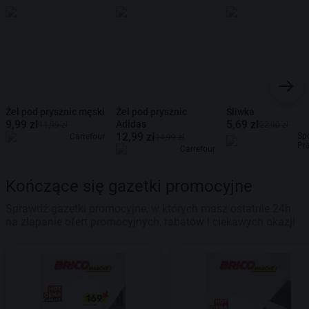
Żel pod prysznic męski
Żel pod prysznic
Śliwka
9,99 zł
5,69 zł
Adidas
11,99 zł
22,90 zł
12,99 zł
Sp
Carrefour
14,99 zł
Pr
Carrefour
Kończące się gazetki promocyjne
Sprawdź gazetki promocyjne, w których masz ostatnie 24h
na złapanie ofert promocyjnych, rabatów i ciekawych okazji