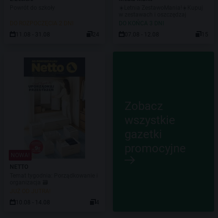
Powrót do szkoły
☀️Letnia ZestawoMania!☀️Kupuj
w zestawach i oszczędzaj
DO ROZPOCZĘCIA 2 DNI
DO KOŃCA 3 DNI
11.08 - 31.08
24
07.08 - 12.08
15
Zobacz
wszystkie
gazetki
promocyjne
NOWA!
NETTO
Temat tygodnia: Porządkowanie i
organizacja 🗃️
JUŻ OD JUTRA!
10.08 - 14.08
4