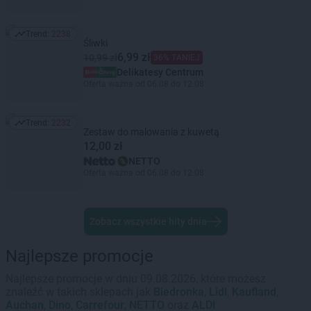
Trend:
2238
Trend: 2238
Śliwki
6,99 zł
10,99 zł
36% TANIEJ
Delikatesy Centrum
Oferta ważna od 06.08 do 12.08
Trend:
2232
Trend: 2232
Zestaw do malowania z kuwetą
12,00 zł
NETTO
Oferta ważna od 06.08 do 12.08
Zobacz wszystkie hity dnia
Najlepsze promocje
Najlepsze promocje w dniu 09.08.2026, które możesz
znaleźć w takich sklepach jak
Biedronka
,
Lidl
,
Kaufland
,
Auchan
,
Dino
,
Carrefour
,
NETTO
oraz
ALDI