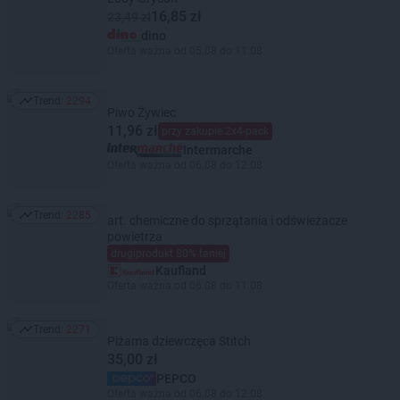
16,85 zł
23,49 zł
dino
Oferta ważna od 05.08 do 11.08
Trend:
2294
Trend: 2294
Piwo Żywiec
11,96 zł
przy zakupie 2x4-pack
Intermarche
Oferta ważna od 06.08 do 12.08
Trend:
2285
art. chemiczne do sprzątania i odświeżacze
Trend: 2285
powietrza
drugiprodukt 80% taniej
Kaufland
Oferta ważna od 06.08 do 11.08
Trend:
2271
Trend: 2271
Piżama dziewczęca Stitch
35,00 zł
PEPCO
Oferta ważna od 06.08 do 12.08