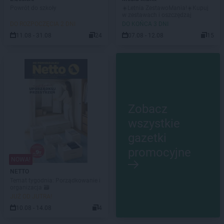
Powrót do szkoły
☀️Letnia ZestawoMania!☀️Kupuj
w zestawach i oszczędzaj
DO ROZPOCZĘCIA 2 DNI
DO KOŃCA 3 DNI
11.08 - 31.08
24
07.08 - 12.08
15
Zobacz
wszystkie
gazetki
promocyjne
NOWA!
NETTO
Temat tygodnia: Porządkowanie i
organizacja 🗃️
JUŻ OD JUTRA!
10.08 - 14.08
4