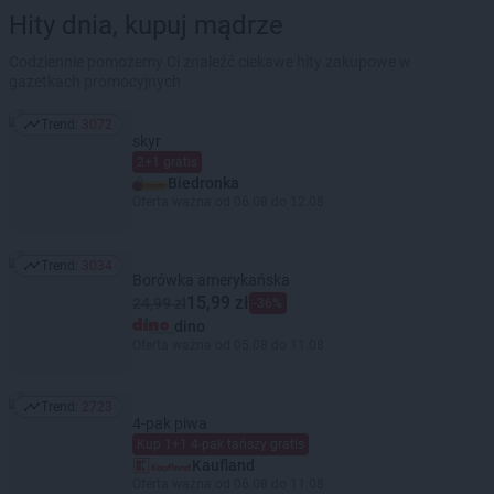
Hity dnia, kupuj mądrze
Codziennie pomożemy Ci znaleźć ciekawe hity zakupowe w
gazetkach promocyjnych
Trend:
3072
Trend: 3072
skyr
2+1 gratis
Biedronka
Oferta ważna od 06.08 do 12.08
Trend:
3034
Trend: 3034
Borówka amerykańska
15,99 zł
24,99 zł
-36%
dino
Oferta ważna od 05.08 do 11.08
Trend:
2723
Trend: 2723
4-pak piwa
Kup 1+1 4-pak tańszy gratis
Kaufland
Oferta ważna od 06.08 do 11.08