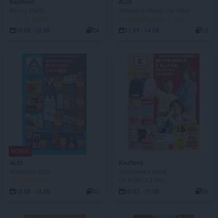
Kaufland
ALDI
Mocny Starty
Wygodna odzież i nie tylko!
JUŻ OD JUTRA!
DO ROZPOCZĘCIA 2 DNI
10.08 - 12.08
24
11.08 - 14.08
15
NOWA!
ALDI
Kaufland
Wybieram ALDI
Wyprawka z klasą
JUŻ OD JUTRA!
DO KOŃCA 2 DNI
10.08 - 14.08
43
30.07 - 11.08
36