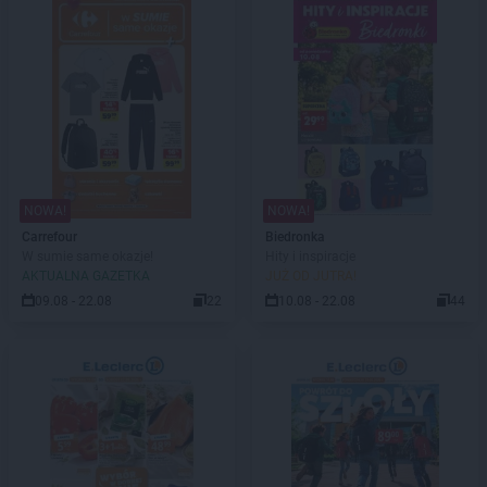
NOWA!
NOWA!
Carrefour
Biedronka
W sumie same okazje!
Hity i inspiracje
AKTUALNA GAZETKA
JUŻ OD JUTRA!
09.08 - 22.08
22
10.08 - 22.08
44