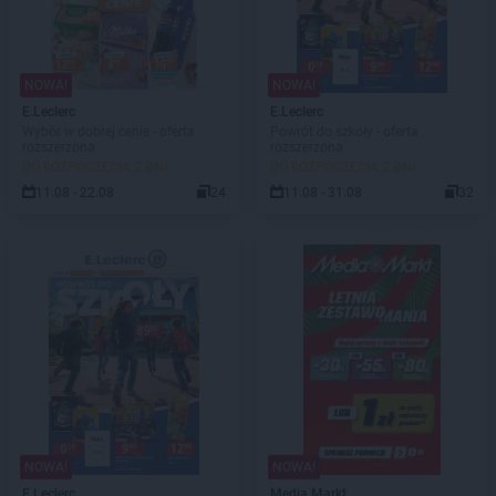
NOWA!
NOWA!
E.Leclerc
E.Leclerc
Wybór w dobrej cenie - oferta
Powrót do szkoły - oferta
rozszerzona
rozszerzona
DO ROZPOCZĘCIA 2 DNI
DO ROZPOCZĘCIA 2 DNI
11.08 - 22.08
24
11.08 - 31.08
32
NOWA!
NOWA!
E.Leclerc
Media Markt