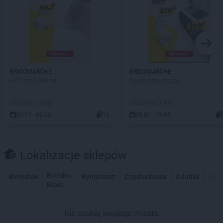
BRICOMARCHE
BRICOMARCHE
HOT cena Online!
Nasze ceny rządzą!
OSTATNI DZIEŃ!
OSTATNI DZIEŃ!
29.07 - 09.08
15
29.07 - 09.08
Lokalizacje sklepów
Bielsko-
Białystok
Bydgoszcz
Częstochowa
Gdańsk
Gdy
Biała
lub szukaj swojego miasta