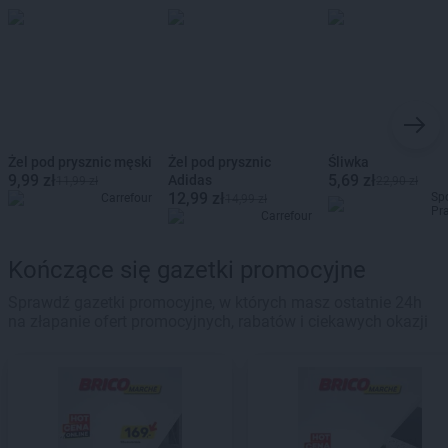
Żel pod prysznic męski
Żel pod prysznic
Śliwka
9,99 zł
5,69 zł
Adidas
11,99 zł
22,90 zł
12,99 zł
Sp
Carrefour
14,99 zł
Pr
Carrefour
Kończące się gazetki promocyjne
Sprawdź gazetki promocyjne, w których masz ostatnie 24h
na złapanie ofert promocyjnych, rabatów i ciekawych okazji