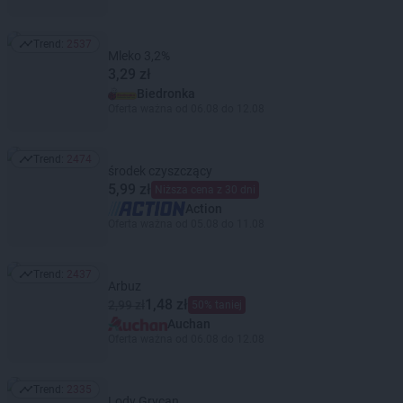
Trend:
2537
Trend: 2537
Mleko 3,2%
3,29 zł
Biedronka
Oferta ważna od 06.08 do 12.08
Trend:
2474
Trend: 2474
środek czyszczący
5,99 zł
Niższa cena z 30 dni
Action
Oferta ważna od 05.08 do 11.08
Trend:
2437
Trend: 2437
Arbuz
1,48 zł
2,99 zł
50% taniej
Auchan
Oferta ważna od 06.08 do 12.08
Trend:
2335
Trend: 2335
Lody Grycan