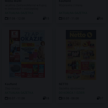
Media Markt
Kaufland
☀️Letnia ZestawoMania!☀️Kupuj
Wyprawka z klasą
w zestawach i oszczędzaj
AKTUALNA GAZETKA
AKTUALNA GAZETKA
07.08 - 12.08
15
30.07 - 11.08
36
Kaufland
NETTO
Złap okazje
Gazetka spożywcza
AKTUALNA GAZETKA
DO KOŃCA 1 DZIEŃ
30.07 - 11.08
18
03.08 - 08.08
37