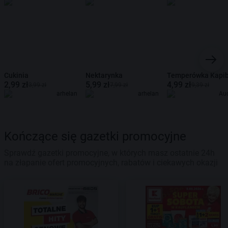
Cukinia
Nektarynka
Temperówka Kapi
2,99 zł
5,99 zł
4,99 zł
3,99 zł
7,99 zł
9,39 zł
arhelan
arhelan
Au
Kończące się gazetki promocyjne
Sprawdź gazetki promocyjne, w których masz ostatnie 24h
na złapanie ofert promocyjnych, rabatów i ciekawych okazji