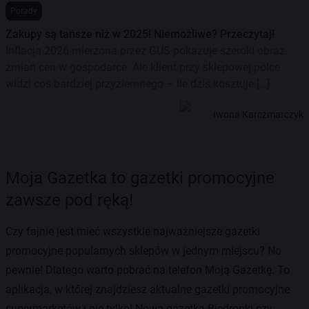
Porady
Zakupy są tańsze niż w 2025! Niemożliwe? Przeczytaj!
Inflacja 2026 mierzona przez GUS pokazuje szeroki obraz
zmian cen w gospodarce. Ale klient przy sklepowej półce
widzi coś bardziej przyziemnego – ile dziś kosztuje […]
Iwona Karczmarczyk
Moja Gazetka to gazetki promocyjne
zawsze pod ręką!
Czy fajnie jest mieć wszystkie najważniejsze gazetki
promocyjne popularnych sklepów w jednym miejscu? No
pewnie! Dlatego warto pobrać na telefon Moją Gazetkę. To
aplikacja, w której znajdziesz aktualne gazetki promocyjne
supermarketów i nie tylko! Nowa gazetka Biedronki czy