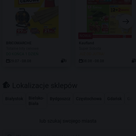
NOWA!
BRICOMARCHE
Kaufland
Totalne hity cenowe
Super Sobota
DO KOŃCA 1 DZIEŃ
JUŻ OD JUTRA!
29.07 - 08.08
9
08.08 - 08.08
Lokalizacje sklepów
Bielsko-
Białystok
Bydgoszcz
Częstochowa
Gdańsk
Gdy
Biała
lub szukaj swojego miasta