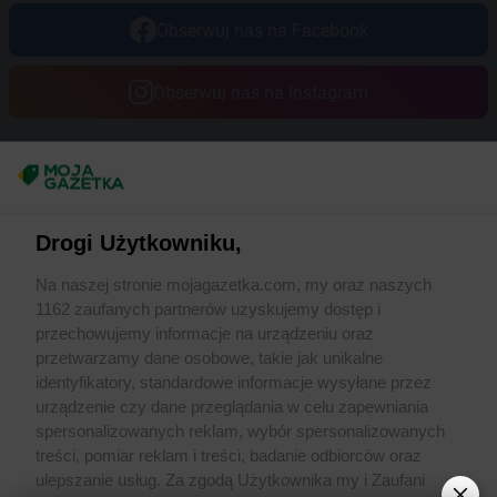
Obserwuj nas na Facebook
Obserwuj nas na Instagram
Masz sugestie lub pytania?
Napisz do nas:
support@mojagazetka.com
Drogi Użytkowniku,
Współpraca z nami
Na naszej stronie mojagazetka.com, my oraz naszych
Zobacz szczegóły
1162 zaufanych partnerów uzyskujemy dostęp i
Retail Radar – analiza rynku
przechowujemy informacje na urządzeniu oraz
przetwarzamy dane osobowe, takie jak unikalne
identyfikatory, standardowe informacje wysyłane przez
Wasze ulubione produkty
urządzenie czy dane przeglądania w celu zapewniania
spersonalizowanych reklam, wybór spersonalizowanych
Regulamin serwisu i polityka prywatności
treści, pomiar reklam i treści, badanie odbiorców oraz
ulepszanie usług. Za zgodą Użytkownika my i Zaufani