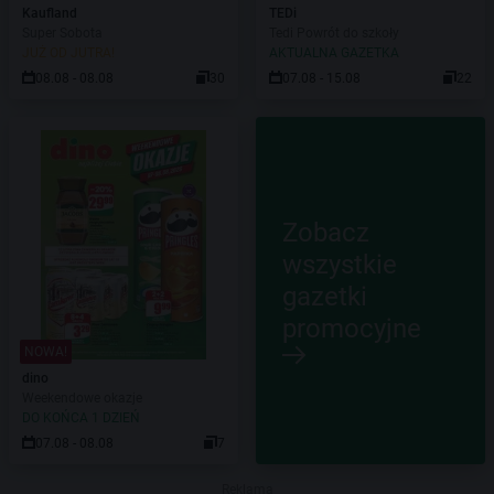
Kaufland
TEDi
Super Sobota
Tedi Powrót do szkoły
JUŻ OD JUTRA!
AKTUALNA GAZETKA
08.08 - 08.08
30
07.08 - 15.08
22
Zobacz
wszystkie
gazetki
promocyjne
NOWA!
dino
Weekendowe okazje
DO KOŃCA 1 DZIEŃ
07.08 - 08.08
7
Reklama