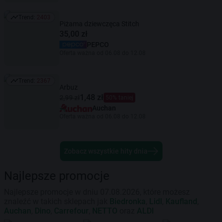
Trend:
2403
Trend: 2403
Piżama dziewczęca Stitch
35,00 zł
PEPCO
Oferta ważna od 06.08 do 12.08
Trend:
2367
Trend: 2367
Arbuz
1,48 zł
2,99 zł
50% taniej
Auchan
Oferta ważna od 06.08 do 12.08
Zobacz wszystkie hity dnia
Najlepsze promocje
Najlepsze promocje w dniu 07.08.2026, które możesz
znaleźć w takich sklepach jak
Biedronka
,
Lidl
,
Kaufland
,
Auchan
,
Dino
,
Carrefour
,
NETTO
oraz
ALDI