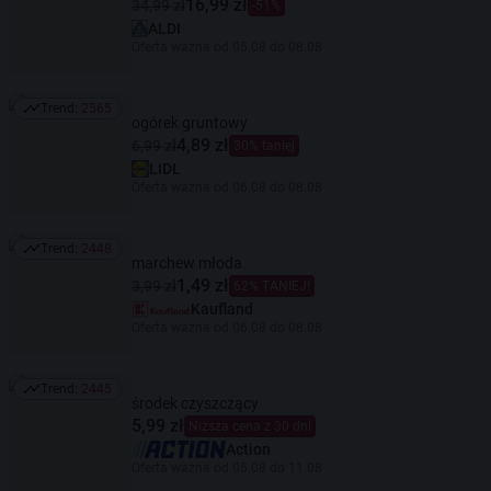
16,99 zł
34,99 zł
-51%
ALDI
Oferta ważna od 05.08 do 08.08
Trend:
2565
Trend: 2565
ogórek gruntowy
4,89 zł
6,99 zł
30% taniej
LIDL
Oferta ważna od 06.08 do 08.08
Trend:
2448
Trend: 2448
marchew młoda
1,49 zł
3,99 zł
62% TANIEJ!
Kaufland
Oferta ważna od 06.08 do 08.08
Trend:
2445
Trend: 2445
środek czyszczący
5,99 zł
Niższa cena z 30 dni
Action
Oferta ważna od 05.08 do 11.08