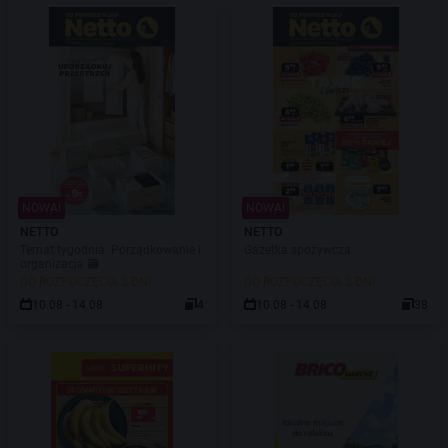
NOWA!
NOWA!
NETTO
NETTO
Temat tygodnia: Porządkowanie i
Gazetka spożywcza
organizacja 🗃️
DO ROZPOCZĘCIA 3 DNI
DO ROZPOCZĘCIA 3 DNI
10.08 - 14.08
4
10.08 - 14.08
38