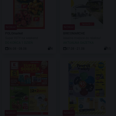
NOWA!
NOWA!
POLOmarket
BRICOMARCHE
Super HITY na weekend
Idealne miejsce do relaksu!
DO KOŃCA 1 DZIEŃ
AKTUALNA GAZETKA
06.08 - 08.08
4
07.08 - 21.08
15
NOWA!
NOWA!