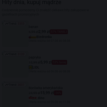
Hity dnia, kupuj mądrze
Codziennie pomożemy Ci znaleźć ciekawe hity zakupowe w
gazetkach promocyjnych
Trend:
3355
Trend: 3355
banan
2,99 zł
6,99 zł
57% TANIEJ
Biedronka
Oferta ważna od 07.08 do 08.08
Trend:
3120
Trend: 3120
papryka
5,99 zł
12,99 zł
53% taniej
LIDL
Oferta ważna od 06.08 do 08.08
Trend:
3037
Trend: 3037
Borówka amerykańska
15,99 zł
24,99 zł
-36%
dino
Oferta ważna od 05.08 do 11.08