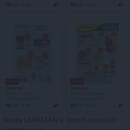
06.08 - 12.08
1
06.08 - 12.08
1
NOWA!
NOWA!
LEWIATAN
LEWIATAN
Mamy TO w appce
MAMY TO w Lewiatanie
AKTUALNA GAZETKA
AKTUALNA GAZETKA
06.08 - 12.08
1
06.08 - 12.08
1
Sklepy LEWIATAN w innych miastach
LEWIATAN
Adamów