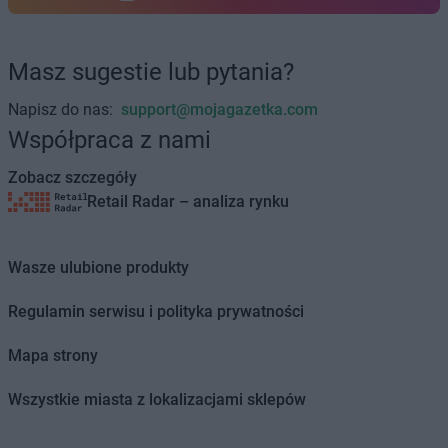
LEWIATAN
Bożejowice
LEWIATAN
Bożepole Wielkie
LEWIATAN
Bożewo
Masz sugestie lub pytania?
LEWIATAN
Bralin
LEWIATAN
Braniewo
Napisz do nas:
support@mojagazetka.com
LEWIATAN
Bratkowice
Współpraca z nami
LEWIATAN
Brenna
LEWIATAN
Brenno
Zobacz szczegóły
LEWIATAN
Brodnica
Retail Radar – analiza rynku
LEWIATAN
Brodnica Górna
LEWIATAN
Brodowe Łąki
Wasze ulubione produkty
LEWIATAN
Brożec
LEWIATAN
Brudzeń Duży
Regulamin serwisu i polityka prywatności
LEWIATAN
Brudzew
LEWIATAN
Brudzowice
Mapa strony
LEWIATAN
Brusy
LEWIATAN
Brwilno
Wszystkie miasta z lokalizacjami sklepów
LEWIATAN
Brzeg
LEWIATAN
Brzemiona