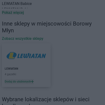
LEWIATAN
Babice
LEWIATAN
Babin
Pokaż więcej
LEWIATAN
Baborów
LEWIATAN
Baboszewo
Inne sklepy w miejscowości Borowy
LEWIATAN
Baciuty
Młyn
LEWIATAN
Bąkowo
LEWIATAN
Baligród
Zobacz wszystkie sklepy
LEWIATAN
Balin
LEWIATAN
Banino
LEWIATAN
Baranowo
LEWIATAN
Barcino
LEWIATAN
Barczewo
LEWIATAN
LEWIATAN
Bargłów Kościelny
4 gazetki
LEWIATAN
Barlinek
Dodaj do ulubionych
LEWIATAN
Bartniczka
LEWIATAN
Bartoszyce
LEWIATAN
Barwałd Dolny
Wybrane lokalizacje sklepów i sieci
LEWIATAN
Barwice
LEWIATAN
Batorz