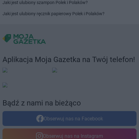
Jaki jest ulubiony szampon Polek i Polaków?
LEWIATAN
Bolesław
Jaki jest ulubiony ręcznik papierowy Polek i Polaków?
LEWIATAN
Bolesławiec
LEWIATAN
Bolestraszyce
LEWIATAN
Boleszkowice
LEWIATAN
Bolków
LEWIATAN
Bolszewo
LEWIATAN
Bondyrz
Aplikacja Moja Gazetka na Twój telefon!
LEWIATAN
Borki
LEWIATAN
Borki Wielkie
LEWIATAN
Boronów
LEWIATAN
Borowa
LEWIATAN
Borowe
LEWIATAN
Borowie
Bądź z nami na bieżąco
LEWIATAN
Borowno
LEWIATAN
Borowo
Obserwuj nas na Facebook
LEWIATAN
Borowy Młyn
LEWIATAN
Borucino
LEWIATAN
Borzęcin Mały
Obserwuj nas na Instagram