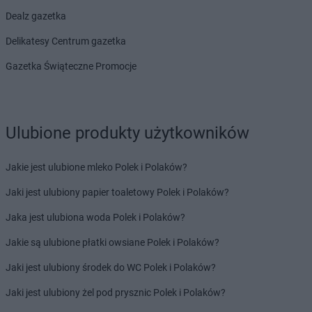
LEWIATAN
Biskupie-Kolonia
Dealz gazetka
LEWIATAN
Biskupiec
Delikatesy Centrum gazetka
LEWIATAN
Biszcza
LEWIATAN
Bisztynek
Gazetka Świąteczne Promocje
LEWIATAN
Bładnice Dolne
LEWIATAN
Błażek
LEWIATAN
Blizne
LEWIATAN
Bobolice
Ulubione produkty użytkowników
LEWIATAN
Bobrek
LEWIATAN
Bobrowa
Jakie jest ulubione mleko Polek i Polaków?
LEWIATAN
Bobrowniki
Jaki jest ulubiony papier toaletowy Polek i Polaków?
LEWIATAN
Bochnia
LEWIATAN
Bodzanów
Jaka jest ulubiona woda Polek i Polaków?
LEWIATAN
Bodzechów
Jakie są ulubione płatki owsiane Polek i Polaków?
LEWIATAN
Bodzentyn
LEWIATAN
Bogumiłowice
Jaki jest ulubiony środek do WC Polek i Polaków?
LEWIATAN
Bojano
Jaki jest ulubiony żel pod prysznic Polek i Polaków?
LEWIATAN
Bojszowy
LEWIATAN
Bolechowice