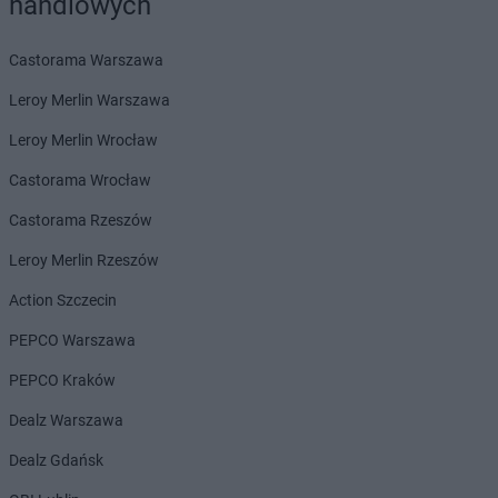
handlowych
LEWIATAN
Bębło
LEWIATAN
Będzin
Castorama Warszawa
LEWIATAN
Bejsce
Leroy Merlin Warszawa
LEWIATAN
Bełk
LEWIATAN
Bełżyce
Leroy Merlin Wrocław
LEWIATAN
Benice
Castorama Wrocław
LEWIATAN
Bęsia
LEWIATAN
Bestwina
Castorama Rzeszów
LEWIATAN
Bestwinka
Leroy Merlin Rzeszów
LEWIATAN
Biadoliny Szlacheckie
LEWIATAN
Biała
Action Szczecin
LEWIATAN
Biała Druga
PEPCO Warszawa
LEWIATAN
Biała Piska
LEWIATAN
Biała Podlaska
PEPCO Kraków
LEWIATAN
Białaczów
Dealz Warszawa
LEWIATAN
Białka Tatrzańska
LEWIATAN
Białobłocie
Dealz Gdańsk
LEWIATAN
Białobrzegi