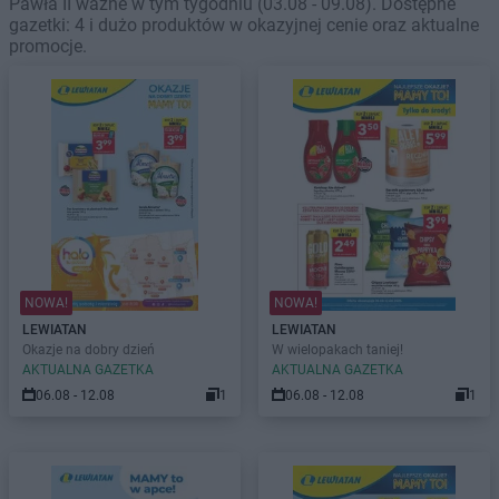
Pawła II ważne w tym tygodniu (03.08 - 09.08). Dostępne
gazetki: 4 i dużo produktów w okazyjnej cenie oraz aktualne
promocje.
NOWA!
NOWA!
LEWIATAN
LEWIATAN
Okazje na dobry dzień
W wielopakach taniej!
AKTUALNA GAZETKA
AKTUALNA GAZETKA
06.08 - 12.08
1
06.08 - 12.08
1