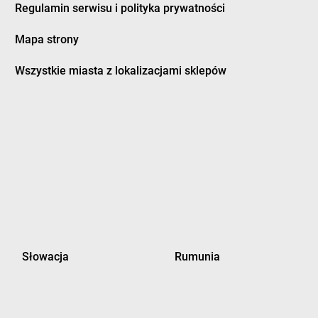
Regulamin serwisu i polityka prywatności
ubidze
LEWIATAN
Dzierżanowo
ubienka
LEWIATAN
Dzierzgoń
Mapa strony
uczki
LEWIATAN
Dzierżów
usocin
LEWIATAN
Dziewiętlice
Wszystkie miasta z lokalizacjami sklepów
uszniki-Zdrój
LEWIATAN
Dzikowiec
worszowice
LEWIATAN
Dziwiszów
LEWIATAN
Dźwiersztyny
ylaki
LEWIATAN
Dźwierzuty
rampol
rydrychowice
orzyce
LEWIATAN
Gręboszów
orzyczki
LEWIATAN
Gręzówka
Słowacja
Rumunia
órzyn
LEWIATAN
Grochów
ościcino
LEWIATAN
Gródek
ościęcin
LEWIATAN
Grodziec
ościeradów-Folwark
LEWIATAN
Grodzisk