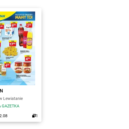
AN
 Lewiatanie
 GAZETKA
12.08
1