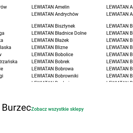
rów
LEWIATAN
Amelin
LEWIATAN
A
LEWIATAN
Andrychów
LEWIATAN
A
LEWIATAN
Bisztynek
LEWIATAN
B
ga
LEWIATAN
Bładnice Dolne
LEWIATAN
B
ka
LEWIATAN
Błażek
LEWIATAN
B
laska
LEWIATAN
Blizne
LEWIATAN
B
w
LEWIATAN
Bobolice
LEWIATAN
B
trzańska
LEWIATAN
Bobrek
LEWIATAN
B
ie
LEWIATAN
Bobrowa
LEWIATAN
B
gi
LEWIATAN
Bobrowniki
LEWIATAN
B
LEWIATAN
Bochnia
LEWIATAN
B
LEWIATAN
Bodzanów
LEWIATAN
B
LEWIATAN
Bodzechów
LEWIATAN
B
ciół
LEWIATAN
Bodzentyn
LEWIATAN
B
 Burzec
Zobacz wszystkie sklepy
LEWIATAN
Bogumiłowice
LEWIATAN
B
o
LEWIATAN
Bojano
LEWIATAN
B
LEWIATAN
Bojszowy
LEWIATAN
B
iała
LEWIATAN
Bolechowice
LEWIATAN
B