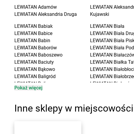
LEWIATAN
Adamów
LEWIATAN
Aleksand
LEWIATAN
Aleksandria Druga
Kujawski
LEWIATAN
Babiak
LEWIATAN
Biała
LEWIATAN
Babice
LEWIATAN
Biała Dru
LEWIATAN
Babin
LEWIATAN
Biała Pis
LEWIATAN
Baborów
LEWIATAN
Biała Pod
LEWIATAN
Baboszewo
LEWIATAN
Białaczó
LEWIATAN
Baciuty
LEWIATAN
Białka Ta
LEWIATAN
Bąkowo
LEWIATAN
Białobłoc
LEWIATAN
Baligród
LEWIATAN
Białobrze
LEWIATAN
Balin
LEWIATAN
Białogóra
Pokaż więcej
LEWIATAN
Banino
LEWIATAN
Białopole
LEWIATAN
Baranowo
LEWIATAN
Biały Bór
LEWIATAN
Barcino
LEWIATAN
Biały Koś
Inne sklepy w miejscowości
LEWIATAN
Barczewo
LEWIATAN
Białystok
LEWIATAN
Bargłów Kościelny
LEWIATAN
Bielkówk
LEWIATAN
Barlinek
LEWIATAN
Bielsk
LEWIATAN
Bartniczka
LEWIATAN
Bielsko-B