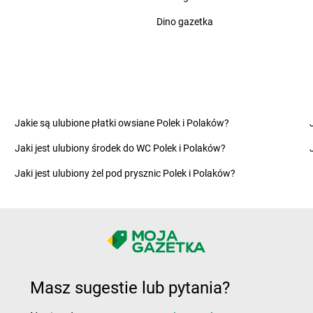
ce
LEWIATAN
Ciechocin
LEWIATAN
C
Dino gazetka
LEWIATAN
Cieksyn
LEWIATAN
C
no
LEWIATAN
Cielętniki
LEWIATAN
C
LEWIATAN
Ciepielowice
LEWIATAN
C
LEWIATAN
Cieszyn
LEWIATAN
C
e
LEWIATAN
Cieszyno
LEWIATAN
C
LEWIATAN
Cisek
LEWIATAN
C
Jakie są ulubione płatki owsiane Polek i Polaków?
wo
LEWIATAN
Cyców
LEWIATAN
C
Jaki jest ulubiony środek do WC Polek i Polaków?
w
LEWIATAN
Cykarzew Północny
LEWIATAN
C
LEWIATAN
Cynków
LEWIATAN
C
Jaki jest ulubiony żel pod prysznic Polek i Polaków?
LEWIATAN
Czaniec
LEWIATAN
C
LEWIATAN
Dobrzejewice
LEWIATAN
D
LEWIATAN
Dobrzeń Wielki
LEWIATAN
D
LEWIATAN
Dobrzyca
LEWIATAN
D
Masz sugestie lub pytania?
Kaszubska
LEWIATAN
Dobrzyniewo Duże
LEWIATAN
D
LEWIATAN
Dolistowo Nowe
LEWIATAN
D