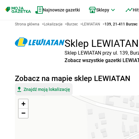
Najnowsze gazetki
Sklepy
Hit
Strona główna
>
Lokalizacje
>
Burzec
>
LEWIATAN
>
139, 21-411 Burzec
Sklep LEWIATAN B
Sklep LEWIATAN przy ul. 139, Bur
Zobacz wszystkie gazetki LEWI
Zobacz na mapie sklep LEWIATAN
Znajdź moją lokalizację
+
−