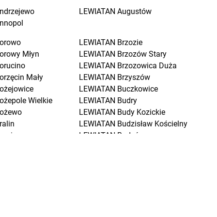
ndrzejewo
LEWIATAN
Augustów
nnopol
orowo
LEWIATAN
Brzozie
orowy Młyn
LEWIATAN
Brzozów Stary
orucino
LEWIATAN
Brzozowica Duża
orzęcin Mały
LEWIATAN
Brzyszów
ożejowice
LEWIATAN
Buczkowice
ożepole Wielkie
LEWIATAN
Budry
ożewo
LEWIATAN
Budy Kozickie
ralin
LEWIATAN
Budzisław Kościelny
raniewo
LEWIATAN
Budzów
ratkowice
LEWIATAN
Budzyń
renna
LEWIATAN
Buk
renno
LEWIATAN
Buków
rodnica
LEWIATAN
Bukowiec
rodnica Górna
LEWIATAN
Bukowo
rodowe Łąki
LEWIATAN
Bulkowo
rożec
LEWIATAN
Bulowice