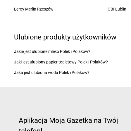
LEWIATAN
Chełm
LEWIATAN
Chorzeni
Leroy Merlin Rzeszów
OBI Lublin
LEWIATAN
Chełm Śląski
LEWIATAN
Chorzów
LEWIATAN
Chełmiec
LEWIATAN
Choszcz
LEWIATAN
Chlewiska
LEWIATAN
Chroberz
LEWIATAN
Chmielek
LEWIATAN
Chromin
Ulubione produkty użytkowników
LEWIATAN
Chmielno
LEWIATAN
Chróścic
LEWIATAN
Choceń
LEWIATAN
Chrośla
Jakie jest ulubione mleko Polek i Polaków?
LEWIATAN
Chochołów
LEWIATAN
Chrostko
Jaki jest ulubiony papier toaletowy Polek i Polaków?
LEWIATAN
Chocianów
LEWIATAN
Chrzanó
LEWIATAN
Chodecz
LEWIATAN
Chrzęsne
Jaka jest ulubiona woda Polek i Polaków?
LEWIATAN
Chodów
LEWIATAN
Chybie
LEWIATAN
Ćmiłów
LEWIATAN
Dąbcze
LEWIATAN
Darłowo
LEWIATAN
Dąbroszyn
LEWIATAN
Dębica
LEWIATAN
Dąbrowa
LEWIATAN
Dęblin
Aplikacja Moja Gazetka na Twój
LEWIATAN
Dąbrowa Białostocka
LEWIATAN
Dębnica 
LEWIATAN
Dąbrowa Chełmińska
LEWIATAN
Dębno