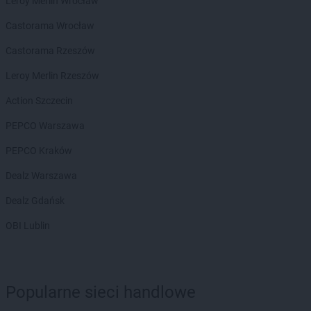
Leroy Merlin Wrocław
LEWIATAN
Bełżyce
Castorama Wrocław
LEWIATAN
Benice
LEWIATAN
Bęsia
Castorama Rzeszów
LEWIATAN
Bestwina
Leroy Merlin Rzeszów
LEWIATAN
Bestwinka
LEWIATAN
Biadoliny Szlacheckie
Action Szczecin
LEWIATAN
Biała
PEPCO Warszawa
LEWIATAN
Biała Druga
LEWIATAN
Biała Piska
PEPCO Kraków
LEWIATAN
Biała Podlaska
Dealz Warszawa
LEWIATAN
Białaczów
LEWIATAN
Białka Tatrzańska
Dealz Gdańsk
LEWIATAN
Białobłocie
OBI Lublin
LEWIATAN
Białobrzegi
LEWIATAN
Białogóra
LEWIATAN
Białopole
LEWIATAN
Biały Bór
Popularne sieci handlowe
LEWIATAN
Biały Kościół