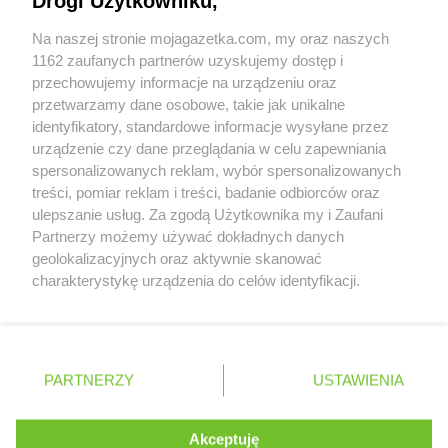
Drogi Użytkowniku,
LEWIATAN
Braniewo
Współpraca z nami
LEWIATAN
Bratkowice
Na naszej stronie mojagazetka.com, my oraz naszych
Zobacz szczegóły
LEWIATAN
Brenna
1162 zaufanych partnerów uzyskujemy dostęp i
Retail Radar – analiza rynku
LEWIATAN
Brenno
przechowujemy informacje na urządzeniu oraz
LEWIATAN
Brodnica
przetwarzamy dane osobowe, takie jak unikalne
identyfikatory, standardowe informacje wysyłane przez
LEWIATAN
Brodnica Górna
Wasze ulubione produkty
urządzenie czy dane przeglądania w celu zapewniania
LEWIATAN
Brodowe Łąki
spersonalizowanych reklam, wybór spersonalizowanych
LEWIATAN
Brożec
Regulamin serwisu i polityka prywatności
treści, pomiar reklam i treści, badanie odbiorców oraz
LEWIATAN
Brudzeń Duży
ulepszanie usług. Za zgodą Użytkownika my i Zaufani
LEWIATAN
Brudzew
Mapa strony
Partnerzy możemy używać dokładnych danych
LEWIATAN
Brudzowice
geolokalizacyjnych oraz aktywnie skanować
LEWIATAN
Brusy
Zawsze najnowsze gazetki w naszej
Wszystkie miasta z lokalizacjami sklepów
charakterystykę urządzenia do celów identyfikacji.
LEWIATAN
Brwilno
Ponieważ cenimy Twoją prywatność, prosimy o zgodę na
aplikacji
LEWIATAN
Brzeg
korzystanie z tych technologii poprzez kliknięcie
LEWIATAN
Brzemiona
„Akceptuję”. Zgoda jest dobrowolna i zawsze możesz ją
+ 1,5 mln zadowolonych kupujących
LEWIATAN
Brześć Kujawski
zmienić/wycofać klikając przycisk ustawień prywatności
Polska
Czechy
Ukraina
Litwa
Słowacja
Rumunia
PARTNERZY
USTAWIENIA
znajdujący się w lewym dolnym rogu strony
LEWIATAN
Brzesko
LEWIATAN
Brzeziny
. Niektóre rodzaje przetwarzania danych nie wymagają
LEWIATAN
Brzeziny-Kolonia
Akceptuję