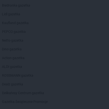
LEWIATAN
Białystok
Biedronka gazetka
LEWIATAN
Bielkówko
LEWIATAN
Bielsk
Lidl gazetka
LEWIATAN
Bielsko-Biała
Kaufland gazetka
LEWIATAN
Bieńkowice
LEWIATAN
Bierawa
PEPCO gazetka
LEWIATAN
Biernatki
Netto gazetka
LEWIATAN
Bieruń
LEWIATAN
Bierzewice
Dino gazetka
LEWIATAN
Biesal
Action gazetka
LEWIATAN
Bieżuń
LEWIATAN
Bilcza
ALDI gazetka
LEWIATAN
Biłgoraj
ROSSMANN gazetka
LEWIATAN
Biórków Wielki
LEWIATAN
Biskupice
Dealz gazetka
LEWIATAN
Biskupie-Kolonia
Delikatesy Centrum gazetka
LEWIATAN
Biskupiec
LEWIATAN
Biszcza
Gazetka Świąteczne Promocje
LEWIATAN
Bisztynek