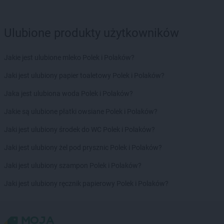
LEWIATAN
Bładnice Dolne
LEWIATAN
Błażek
Ulubione produkty użytkowników
LEWIATAN
Blizne
LEWIATAN
Bobolice
LEWIATAN
Bobrek
Jakie jest ulubione mleko Polek i Polaków?
LEWIATAN
Bobrowa
Jaki jest ulubiony papier toaletowy Polek i Polaków?
LEWIATAN
Bobrowniki
LEWIATAN
Bochnia
Jaka jest ulubiona woda Polek i Polaków?
LEWIATAN
Bodzanów
Jakie są ulubione płatki owsiane Polek i Polaków?
LEWIATAN
Bodzechów
LEWIATAN
Bodzentyn
Jaki jest ulubiony środek do WC Polek i Polaków?
LEWIATAN
Bogumiłowice
Jaki jest ulubiony żel pod prysznic Polek i Polaków?
LEWIATAN
Bojano
LEWIATAN
Bojszowy
Jaki jest ulubiony szampon Polek i Polaków?
LEWIATAN
Bolechowice
Jaki jest ulubiony ręcznik papierowy Polek i Polaków?
LEWIATAN
Bolesław
LEWIATAN
Bolesławiec
LEWIATAN
Bolestraszyce
LEWIATAN
Boleszkowice