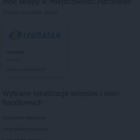
Inne sklepy w miejscowości Hartowiec
LEWIATAN
Baciuty
LEWIATAN
Zobacz wszystkie sklepy
Bąkowo
LEWIATAN
Baligród
LEWIATAN
Balin
LEWIATAN
Banino
LEWIATAN
Baranowo
LEWIATAN
Barcino
LEWIATAN
LEWIATAN
Barczewo
4 gazetki
LEWIATAN
Bargłów Kościelny
Dodaj do ulubionych
LEWIATAN
Barlinek
LEWIATAN
Bartniczka
LEWIATAN
Bartoszyce
Wybrane lokalizacje sklepów i sieci
LEWIATAN
Barwałd Dolny
handlowych
LEWIATAN
Barwice
LEWIATAN
Batorz
LEWIATAN
Bębło
Castorama Warszawa
LEWIATAN
Będzin
Leroy Merlin Warszawa
LEWIATAN
Bejsce
LEWIATAN
Bełk