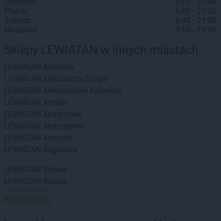
Czwartek:
6:00 - 21:00
Piątek:
6:00 - 21:00
Sobota:
6:00 - 21:00
Niedziela:
9:00 - 19:00
Sklepy LEWIATAN w innych miastach
LEWIATAN
Adamów
LEWIATAN
Aleksandria Druga
LEWIATAN
Aleksandrów Kujawski
LEWIATAN
Amelin
LEWIATAN
Andrychów
LEWIATAN
Andrzejewo
LEWIATAN
Annopol
LEWIATAN
Augustów
LEWIATAN
Babiak
LEWIATAN
Babice
LEWIATAN
Babin
Pokaż więcej
LEWIATAN
Baborów
LEWIATAN
Baboszewo