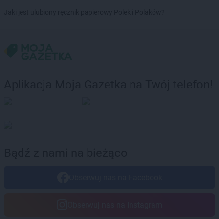
LEWIATAN
Bolesław
Jaki jest ulubiony ręcznik papierowy Polek i Polaków?
LEWIATAN
Bolesławiec
LEWIATAN
Bolestraszyce
LEWIATAN
Boleszkowice
LEWIATAN
Bolków
LEWIATAN
Bolszewo
LEWIATAN
Bondyrz
Aplikacja Moja Gazetka na Twój telefon!
LEWIATAN
Borki
LEWIATAN
Borki Wielkie
LEWIATAN
Boronów
LEWIATAN
Borowa
LEWIATAN
Borowe
LEWIATAN
Borowie
Bądź z nami na bieżąco
LEWIATAN
Borowno
LEWIATAN
Borowo
Obserwuj nas na Facebook
LEWIATAN
Borowy Młyn
LEWIATAN
Borucino
LEWIATAN
Borzęcin Mały
Obserwuj nas na Instagram
LEWIATAN
Bożejowice