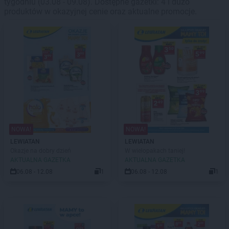
tygodniu (03.08 - 09.08). Dostępne gazetki: 4 i dużo
produktów w okazyjnej cenie oraz aktualne promocje.
NOWA!
NOWA!
LEWIATAN
LEWIATAN
Okazje na dobry dzień
W wielopakach taniej!
AKTUALNA GAZETKA
AKTUALNA GAZETKA
06.08 - 12.08
1
06.08 - 12.08
1