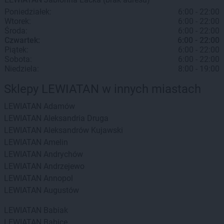
Poniedziałek:
6:00 - 22:00
Wtorek:
6:00 - 22:00
Środa:
6:00 - 22:00
Czwartek:
6:00 - 22:00
Piątek:
6:00 - 22:00
Sobota:
6:00 - 22:00
Niedziela:
8:00 - 19:00
Sklepy LEWIATAN w innych miastach
LEWIATAN
Adamów
LEWIATAN
Aleksandria Druga
LEWIATAN
Aleksandrów Kujawski
LEWIATAN
Amelin
LEWIATAN
Andrychów
LEWIATAN
Andrzejewo
LEWIATAN
Annopol
LEWIATAN
Augustów
LEWIATAN
Babiak
LEWIATAN
Babice