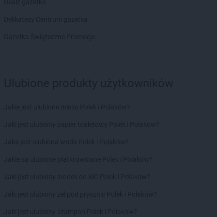
Dealz gazetka
LEWIATAN
Biskupiec
Delikatesy Centrum gazetka
LEWIATAN
Biszcza
LEWIATAN
Bisztynek
Gazetka Świąteczne Promocje
LEWIATAN
Bładnice Dolne
LEWIATAN
Błażek
LEWIATAN
Blizne
LEWIATAN
Bobolice
Ulubione produkty użytkowników
LEWIATAN
Bobrek
LEWIATAN
Bobrowa
Jakie jest ulubione mleko Polek i Polaków?
LEWIATAN
Bobrowniki
Jaki jest ulubiony papier toaletowy Polek i Polaków?
LEWIATAN
Bochnia
LEWIATAN
Bodzanów
Jaka jest ulubiona woda Polek i Polaków?
LEWIATAN
Bodzechów
Jakie są ulubione płatki owsiane Polek i Polaków?
LEWIATAN
Bodzentyn
LEWIATAN
Bogumiłowice
Jaki jest ulubiony środek do WC Polek i Polaków?
LEWIATAN
Bojano
Jaki jest ulubiony żel pod prysznic Polek i Polaków?
LEWIATAN
Bojszowy
LEWIATAN
Bolechowice
Jaki jest ulubiony szampon Polek i Polaków?