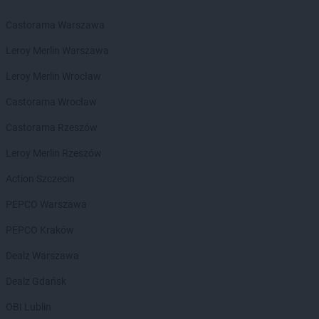
LEWIATAN
Bębło
LEWIATAN
Będzin
Castorama Warszawa
LEWIATAN
Bejsce
Leroy Merlin Warszawa
LEWIATAN
Bełk
LEWIATAN
Bełżyce
Leroy Merlin Wrocław
LEWIATAN
Benice
Castorama Wrocław
LEWIATAN
Bęsia
LEWIATAN
Bestwina
Castorama Rzeszów
LEWIATAN
Bestwinka
Leroy Merlin Rzeszów
LEWIATAN
Biadoliny Szlacheckie
LEWIATAN
Biała
Action Szczecin
LEWIATAN
Biała Druga
PEPCO Warszawa
LEWIATAN
Biała Piska
LEWIATAN
Biała Podlaska
PEPCO Kraków
LEWIATAN
Białaczów
Dealz Warszawa
LEWIATAN
Białka Tatrzańska
LEWIATAN
Białobłocie
Dealz Gdańsk
LEWIATAN
Białobrzegi
OBI Lublin
LEWIATAN
Białogóra