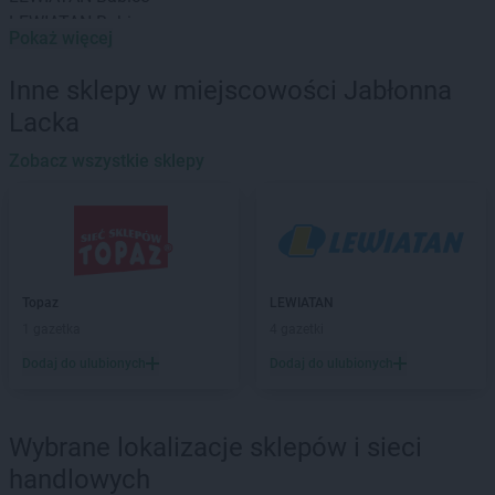
LEWIATAN
Babin
Pokaż więcej
LEWIATAN
Baborów
LEWIATAN
Baboszewo
Inne sklepy w miejscowości Jabłonna
LEWIATAN
Baciuty
Lacka
LEWIATAN
Bąkowo
LEWIATAN
Baligród
Zobacz wszystkie sklepy
LEWIATAN
Balin
LEWIATAN
Banino
LEWIATAN
Baranowo
LEWIATAN
Barcino
LEWIATAN
Barczewo
Topaz
LEWIATAN
LEWIATAN
Bargłów Kościelny
1 gazetka
4 gazetki
LEWIATAN
Barlinek
Dodaj do ulubionych
Dodaj do ulubionych
LEWIATAN
Bartniczka
LEWIATAN
Bartoszyce
LEWIATAN
Barwałd Dolny
Wybrane lokalizacje sklepów i sieci
LEWIATAN
Barwice
LEWIATAN
Batorz
handlowych