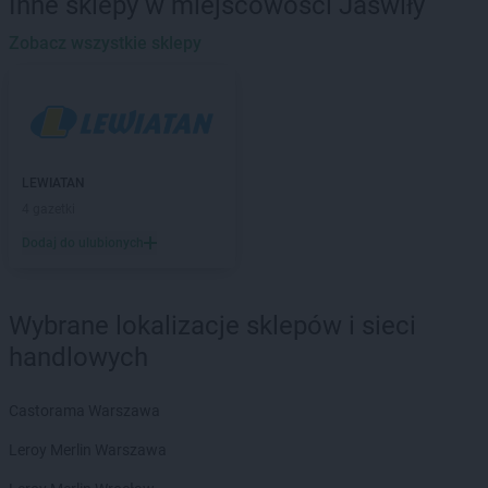
Inne sklepy w miejscowości Jaświły
LEWIATAN
Baciuty
LEWIATAN
Zobacz wszystkie sklepy
Bąkowo
LEWIATAN
Baligród
LEWIATAN
Balin
LEWIATAN
Banino
LEWIATAN
Baranowo
LEWIATAN
Barcino
LEWIATAN
LEWIATAN
Barczewo
4 gazetki
LEWIATAN
Bargłów Kościelny
Dodaj do ulubionych
LEWIATAN
Barlinek
LEWIATAN
Bartniczka
LEWIATAN
Bartoszyce
Wybrane lokalizacje sklepów i sieci
LEWIATAN
Barwałd Dolny
handlowych
LEWIATAN
Barwice
LEWIATAN
Batorz
LEWIATAN
Bębło
Castorama Warszawa
LEWIATAN
Będzin
Leroy Merlin Warszawa
LEWIATAN
Bejsce
LEWIATAN
Bełk