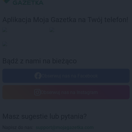
LEWIATAN
Bolków
LEWIATAN
Bolszewo
Aplikacja Moja Gazetka na Twój telefon!
LEWIATAN
Bondyrz
LEWIATAN
Borki
LEWIATAN
Borki Wielkie
LEWIATAN
Boronów
LEWIATAN
Borowa
LEWIATAN
Borowe
Bądź z nami na bieżąco
LEWIATAN
Borowie
LEWIATAN
Borowno
Obserwuj nas na Facebook
LEWIATAN
Borowo
LEWIATAN
Borowy Młyn
LEWIATAN
Borucino
Obserwuj nas na Instagram
LEWIATAN
Borzęcin Mały
LEWIATAN
Bożejowice
LEWIATAN
Bożepole Wielkie
Masz sugestie lub pytania?
LEWIATAN
Bożewo
LEWIATAN
Bralin
Napisz do nas:
support@mojagazetka.com