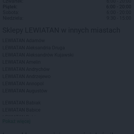
Czwartek:
6:00 - 20:00
Piątek:
6:00 - 20:00
Sobota:
6:00 - 20:00
Niedziela:
9:30 - 15:00
Sklepy LEWIATAN w innych miastach
LEWIATAN
Adamów
LEWIATAN
Aleksandria Druga
LEWIATAN
Aleksandrów Kujawski
LEWIATAN
Amelin
LEWIATAN
Andrychów
LEWIATAN
Andrzejewo
LEWIATAN
Annopol
LEWIATAN
Augustów
LEWIATAN
Babiak
LEWIATAN
Babice
LEWIATAN
Babin
Pokaż więcej
LEWIATAN
Baborów
LEWIATAN
Baboszewo