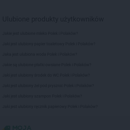
LEWIATAN
Bładnice Dolne
LEWIATAN
Błażek
Ulubione produkty użytkowników
LEWIATAN
Blizne
LEWIATAN
Bobolice
LEWIATAN
Bobrek
Jakie jest ulubione mleko Polek i Polaków?
LEWIATAN
Bobrowa
Jaki jest ulubiony papier toaletowy Polek i Polaków?
LEWIATAN
Bobrowniki
LEWIATAN
Bochnia
Jaka jest ulubiona woda Polek i Polaków?
LEWIATAN
Bodzanów
Jakie są ulubione płatki owsiane Polek i Polaków?
LEWIATAN
Bodzechów
LEWIATAN
Bodzentyn
Jaki jest ulubiony środek do WC Polek i Polaków?
LEWIATAN
Bogumiłowice
Jaki jest ulubiony żel pod prysznic Polek i Polaków?
LEWIATAN
Bojano
LEWIATAN
Bojszowy
Jaki jest ulubiony szampon Polek i Polaków?
LEWIATAN
Bolechowice
Jaki jest ulubiony ręcznik papierowy Polek i Polaków?
LEWIATAN
Bolesław
LEWIATAN
Bolesławiec
LEWIATAN
Bolestraszyce
LEWIATAN
Boleszkowice