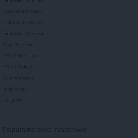
Leroy Merlin Wrocław
LEWIATAN
Bełżyce
Castorama Wrocław
LEWIATAN
Benice
LEWIATAN
Bęsia
Castorama Rzeszów
LEWIATAN
Bestwina
Leroy Merlin Rzeszów
LEWIATAN
Bestwinka
LEWIATAN
Biadoliny Szlacheckie
Action Szczecin
LEWIATAN
Biała
PEPCO Warszawa
LEWIATAN
Biała Druga
LEWIATAN
Biała Piska
PEPCO Kraków
LEWIATAN
Biała Podlaska
Dealz Warszawa
LEWIATAN
Białaczów
LEWIATAN
Białka Tatrzańska
Dealz Gdańsk
LEWIATAN
Białobłocie
OBI Lublin
LEWIATAN
Białobrzegi
LEWIATAN
Białogóra
LEWIATAN
Białopole
LEWIATAN
Biały Bór
Popularne sieci handlowe
LEWIATAN
Biały Kościół