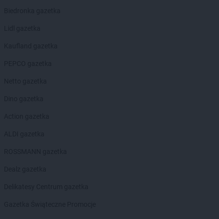
LEWIATAN
Białystok
Biedronka gazetka
LEWIATAN
Bielkówko
LEWIATAN
Bielsk
Lidl gazetka
LEWIATAN
Bielsko-Biała
Kaufland gazetka
LEWIATAN
Bieńkowice
LEWIATAN
Bierawa
PEPCO gazetka
LEWIATAN
Biernatki
Netto gazetka
LEWIATAN
Bieruń
LEWIATAN
Bierzewice
Dino gazetka
LEWIATAN
Biesal
Action gazetka
LEWIATAN
Bieżuń
LEWIATAN
Bilcza
ALDI gazetka
LEWIATAN
Biłgoraj
ROSSMANN gazetka
LEWIATAN
Biórków Wielki
LEWIATAN
Biskupice
Dealz gazetka
LEWIATAN
Biskupie-Kolonia
Delikatesy Centrum gazetka
LEWIATAN
Biskupiec
LEWIATAN
Biszcza
Gazetka Świąteczne Promocje
LEWIATAN
Bisztynek