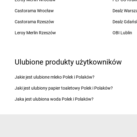
LEWIATAN
Cekcyn
LEWIATAN
Chodzież
LEWIATAN
Cerkwica
LEWIATAN
Choiny
Castorama Wrocław
Dealz Wars
LEWIATAN
Cewków
LEWIATAN
Chojnów
Castorama Rzeszów
Dealz Gdańs
LEWIATAN
Chechło
LEWIATAN
Chorzele
LEWIATAN
Chełm
LEWIATAN
Chorzeni
Leroy Merlin Rzeszów
OBI Lublin
LEWIATAN
Chełm Śląski
LEWIATAN
Chorzów
LEWIATAN
Chełmiec
LEWIATAN
Choszcz
LEWIATAN
Chlewiska
LEWIATAN
Chroberz
LEWIATAN
Chmielek
LEWIATAN
Chromin
Ulubione produkty użytkowników
LEWIATAN
Chmielno
LEWIATAN
Chróścic
LEWIATAN
Choceń
LEWIATAN
Chrośla
Jakie jest ulubione mleko Polek i Polaków?
LEWIATAN
Chochołów
LEWIATAN
Chrostko
Jaki jest ulubiony papier toaletowy Polek i Polaków?
LEWIATAN
Chocianów
LEWIATAN
Chrzanó
LEWIATAN
Chodecz
LEWIATAN
Chrzęsne
Jaka jest ulubiona woda Polek i Polaków?
LEWIATAN
Chodów
LEWIATAN
Chybie
LEWIATAN
Ćmiłów
LEWIATAN
Dąbcze
LEWIATAN
Darłowo
LEWIATAN
Dąbroszyn
LEWIATAN
Dębica