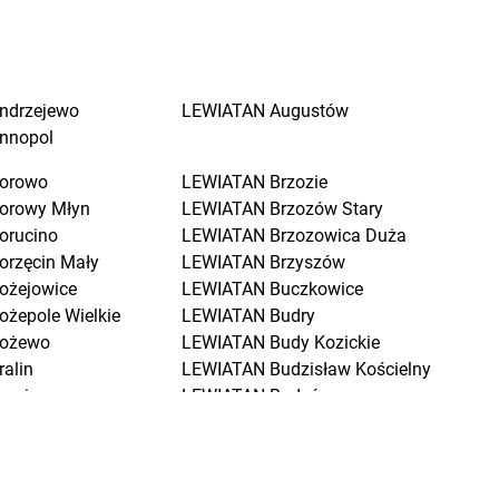
ndrzejewo
LEWIATAN
Augustów
nnopol
orowo
LEWIATAN
Brzozie
orowy Młyn
LEWIATAN
Brzozów Stary
orucino
LEWIATAN
Brzozowica Duża
orzęcin Mały
LEWIATAN
Brzyszów
ożejowice
LEWIATAN
Buczkowice
ożepole Wielkie
LEWIATAN
Budry
ożewo
LEWIATAN
Budy Kozickie
ralin
LEWIATAN
Budzisław Kościelny
raniewo
LEWIATAN
Budzów
ratkowice
LEWIATAN
Budzyń
renna
LEWIATAN
Buk
renno
LEWIATAN
Buków