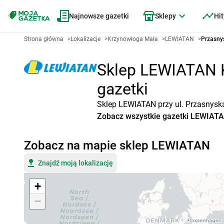
Najnowsze gazetki
Sklepy
Hit
Strona główna
>
Lokalizacje
>
Krzynowłoga Mała
>
LEWIATAN
>
Przasny
Sklep LEWIATAN K
gazetki
Sklep LEWIATAN przy ul. Przasnyska
Zobacz wszystkie gazetki LEWIAT
Zobacz na mapie sklep LEWIATAN
Znajdź moją lokalizację
+
−