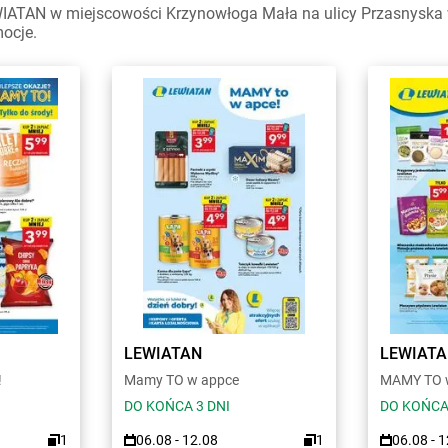
IATAN w miejscowości Krzynowłoga Mała na ulicy Przasnyska w
mocje.
LEWIATAN
LEWIAT
!
Mamy TO w appce
MAMY TO w
DO KOŃCA 3 DNI
DO KOŃCA
1
06.08 - 12.08
1
06.08 - 