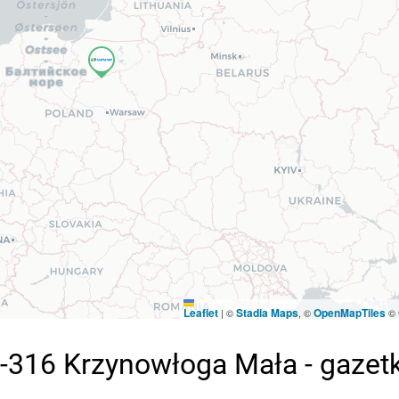
Leaflet
Stadia Maps
OpenMapTiles
|
©
, ©
©
-316 Krzynowłoga Mała - gazet