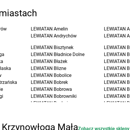
miastach
rów
LEWIATAN
Amelin
LEWIATAN
A
LEWIATAN
Andrychów
LEWIATAN
A
LEWIATAN
Bisztynek
LEWIATAN
B
ga
LEWIATAN
Bładnice Dolne
LEWIATAN
B
ka
LEWIATAN
Błażek
LEWIATAN
B
laska
LEWIATAN
Blizne
LEWIATAN
B
w
LEWIATAN
Bobolice
LEWIATAN
B
trzańska
LEWIATAN
Bobrek
LEWIATAN
B
ie
LEWIATAN
Bobrowa
LEWIATAN
B
gi
LEWIATAN
Bobrowniki
LEWIATAN
B
LEWIATAN
Bochnia
LEWIATAN
B
LEWIATAN
Bodzanów
LEWIATAN
B
LEWIATAN
Bodzechów
LEWIATAN
B
ciół
LEWIATAN
Bodzentyn
LEWIATAN
B
i Krzynowłoga Mała
Zobacz wszystkie sklepy