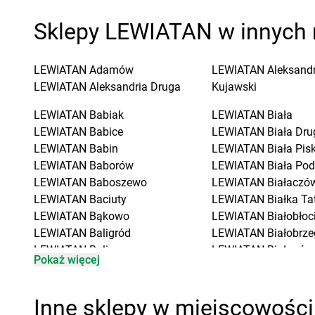
Sklepy LEWIATAN w innych 
LEWIATAN
Adamów
LEWIATAN
Aleksand
LEWIATAN
Aleksandria Druga
Kujawski
LEWIATAN
Babiak
LEWIATAN
Biała
LEWIATAN
Babice
LEWIATAN
Biała Dru
LEWIATAN
Babin
LEWIATAN
Biała Pis
LEWIATAN
Baborów
LEWIATAN
Biała Pod
LEWIATAN
Baboszewo
LEWIATAN
Białaczó
LEWIATAN
Baciuty
LEWIATAN
Białka Ta
LEWIATAN
Bąkowo
LEWIATAN
Białobłoc
LEWIATAN
Baligród
LEWIATAN
Białobrze
LEWIATAN
Balin
LEWIATAN
Białogóra
Pokaż więcej
LEWIATAN
Banino
LEWIATAN
Białopole
LEWIATAN
Baranowo
LEWIATAN
Biały Bór
LEWIATAN
Barcino
LEWIATAN
Biały Koś
Inne sklepy w miejscowośc