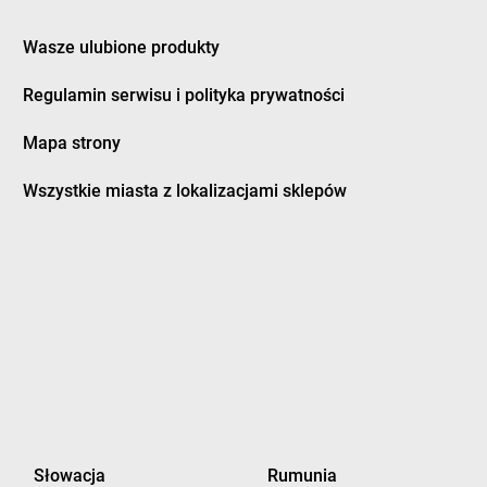
rzewica
LEWIATAN
Działoszyce
rzycim
LEWIATAN
Działyń
Wasze ulubione produkty
ubeninki
LEWIATAN
Dziembowo
Regulamin serwisu i polityka prywatności
ubidze
LEWIATAN
Dzierżanowo
ubienka
LEWIATAN
Dzierzgoń
Mapa strony
uczki
LEWIATAN
Dzierżów
usocin
LEWIATAN
Dziewiętlice
Wszystkie miasta z lokalizacjami sklepów
uszniki-Zdrój
LEWIATAN
Dzikowiec
worszowice
LEWIATAN
Dziwiszów
LEWIATAN
Dźwiersztyny
ylaki
LEWIATAN
Dźwierzuty
rampol
rydrychowice
orzyce
LEWIATAN
Gręboszów
orzyczki
LEWIATAN
Gręzówka
Słowacja
Rumunia