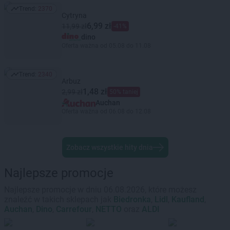
Trend:
2370
Trend: 2370
Cytryna
6,99 zł
11,99 zł
-41%
dino
Oferta ważna od 05.08 do 11.08
Trend:
2340
Trend: 2340
Arbuz
1,48 zł
2,99 zł
50% taniej
Auchan
Oferta ważna od 06.08 do 12.08
Zobacz wszystkie hity dnia
Najlepsze promocje
Najlepsze promocje w dniu 06.08.2026, które możesz
znaleźć w takich sklepach jak
Biedronka
,
Lidl
,
Kaufland
,
Auchan
,
Dino
,
Carrefour
,
NETTO
oraz
ALDI