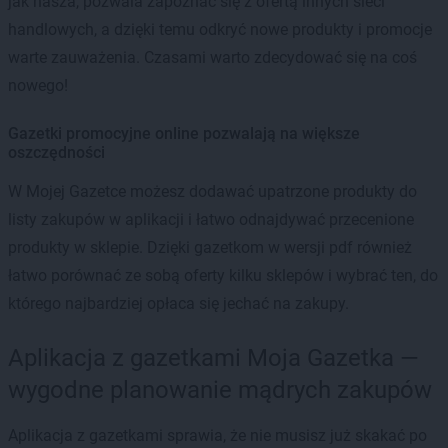
jak nasza, pozwala zapoznać się z ofertą innych sieci
handlowych, a dzięki temu odkryć nowe produkty i promocje
warte zauważenia. Czasami warto zdecydować się na coś
nowego!
Gazetki promocyjne online pozwalają na większe
oszczędności
W Mojej Gazetce możesz dodawać upatrzone produkty do
listy zakupów w aplikacji i łatwo odnajdywać przecenione
produkty w sklepie. Dzięki gazetkom w wersji pdf również
łatwo porównać ze sobą oferty kilku sklepów i wybrać ten, do
którego najbardziej opłaca się jechać na zakupy.
Aplikacja z gazetkami Moja Gazetka —
wygodne planowanie mądrych zakupów
Aplikacja z gazetkami sprawia, że nie musisz już skakać po