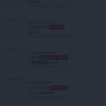
ALDI
Oferta ważna od 05.08 do 08.08
Trend:
2582
Trend: 2582
ogórek gruntowy
4,89 zł
6,99 zł
30% taniej
LIDL
Oferta ważna od 06.08 do 08.08
Trend:
2480
Trend: 2480
środek czyszczący
5,99 zł
Niższa cena z 30 dni
Action
Oferta ważna od 05.08 do 11.08
Trend:
2472
Trend: 2472
marchew młoda
1,49 zł
3,99 zł
62% TANIEJ!
Kaufland
Oferta ważna od 06.08 do 08.08