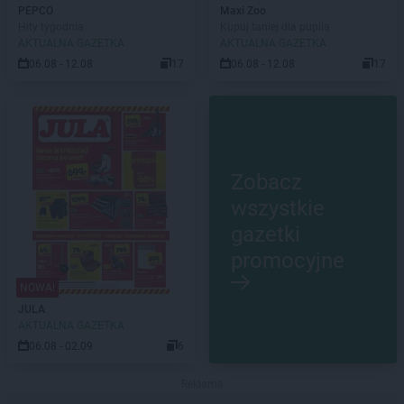
PEPCO
Maxi Zoo
Hity tygodnia
Kupuj taniej dla pupila
AKTUALNA GAZETKA
AKTUALNA GAZETKA
06.08 - 12.08
17
06.08 - 12.08
17
Zobacz
wszystkie
gazetki
promocyjne
NOWA!
JULA
AKTUALNA GAZETKA
06.08 - 02.09
6
Reklama