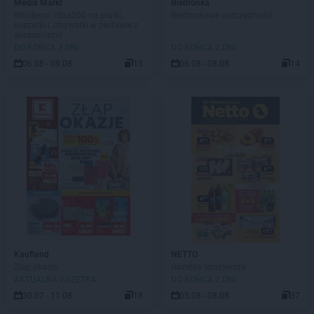
Media Markt
Biedronka
Whirlpool 70za500 na pralki,
Biedronkowe oszczędności
suszarki i zmywarki w zestawie z
akcesoriami!
DO KOŃCA 3 DNI
DO KOŃCA 2 DNI
06.08 - 09.08
15
06.08 - 08.08
14
Kaufland
NETTO
Złap okazje
Gazetka spożywcza
AKTUALNA GAZETKA
DO KOŃCA 2 DNI
30.07 - 11.08
18
03.08 - 08.08
37