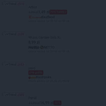
Trend:
2970
Trend: 2970
Arbuz
1,49 zł
4,99 zł
70% TANIEJ
Kaufland
Oferta ważna od 06.08 do 08.08
Trend:
2688
Trend: 2688
Wrzos Garden Girls XL
8,99 zł
NETTO
Oferta ważna od 03.08 do 08.08
Trend:
2653
Trend: 2653
piwo
6+6 gratis
Biedronka
Oferta ważna od 06.08 do 08.08
Trend:
2585
Trend: 2585
Persil
16,99 zł
34,99 zł
-51%