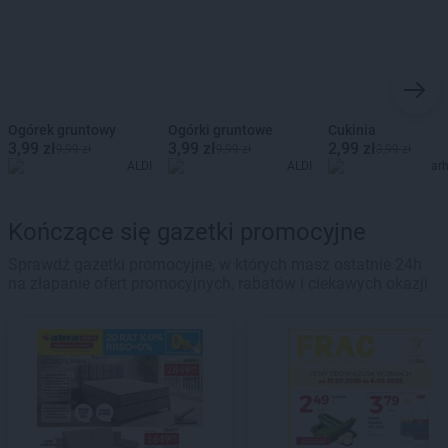
Ogórek gruntowy
Ogórki gruntowe
Cukinia
3,99 zł
3,99 zł
2,99 zł
9,99 zł
9,99 zł
3,99 zł
ALDI
ALDI
ar
Kończące się gazetki promocyjne
Sprawdź gazetki promocyjne, w których masz ostatnie 24h
na złapanie ofert promocyjnych, rabatów i ciekawych okazji