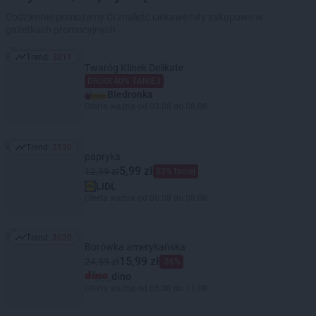
Codziennie pomożemy Ci znaleźć ciekawe hity zakupowe w
gazetkach promocyjnych
Trend:
3211
Trend: 3211
Twaróg Klinek Delikate
DRUGI 40% TANIEJ
Biedronka
Oferta ważna od 03.08 do 08.08
Trend:
3130
Trend: 3130
papryka
5,99 zł
12,99 zł
53% taniej
LIDL
Oferta ważna od 06.08 do 08.08
Trend:
3020
Trend: 3020
Borówka amerykańska
15,99 zł
24,99 zł
-36%
dino
Oferta ważna od 05.08 do 11.08