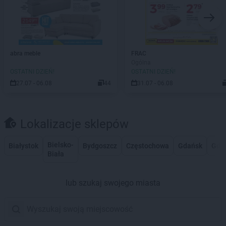
abra meble
FRAC
Ogólna
OSTATNI DZIEŃ!
OSTATNI DZIEŃ!
27.07 - 06.08
44
31.07 - 06.08
Lokalizacje sklepów
Bielsko-
Białystok
Bydgoszcz
Częstochowa
Gdańsk
Gdy
Biała
lub szukaj swojego miasta