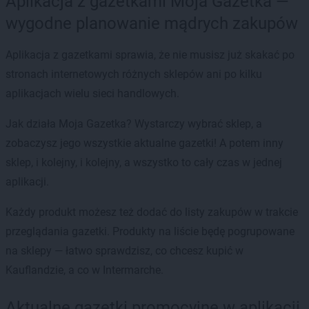
Aplikacja z gazetkami Moja Gazetka —
wygodne planowanie mądrych zakupów
Aplikacja z gazetkami sprawia, że nie musisz już skakać po
stronach internetowych różnych sklepów ani po kilku
aplikacjach wielu sieci handlowych.
Jak działa Moja Gazetka? Wystarczy wybrać sklep, a
zobaczysz jego wszystkie aktualne gazetki! A potem inny
sklep, i kolejny, i kolejny, a wszystko to cały czas w jednej
aplikacji.
Każdy produkt możesz też dodać do listy zakupów w trakcie
przeglądania gazetki. Produkty na liście będę pogrupowane
na sklepy — łatwo sprawdzisz, co chcesz kupić w
Kauflandzie, a co w Intermarche.
Aktualne gazetki promocyjne w aplikacji