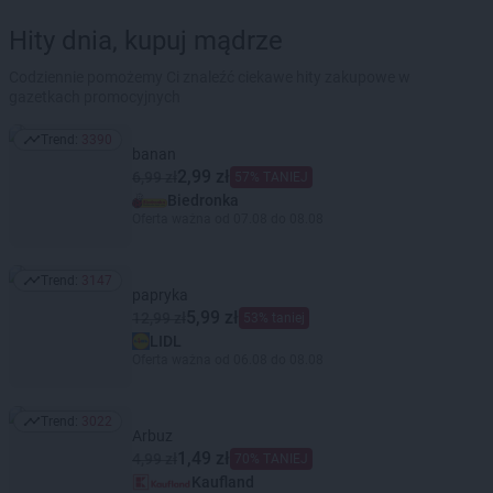
Hity dnia, kupuj mądrze
Codziennie pomożemy Ci znaleźć ciekawe hity zakupowe w
gazetkach promocyjnych
Trend:
3390
Trend: 3390
banan
2,99 zł
6,99 zł
57% TANIEJ
Biedronka
Oferta ważna od 07.08 do 08.08
Trend:
3147
Trend: 3147
papryka
5,99 zł
12,99 zł
53% taniej
LIDL
Oferta ważna od 06.08 do 08.08
Trend:
3022
Trend: 3022
Arbuz
1,49 zł
4,99 zł
70% TANIEJ
Kaufland