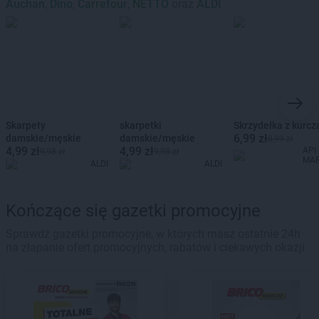
Auchan
,
Dino
,
Carrefour
,
NETTO
oraz
ALDI
Skarpety
skarpetki
Skrzydełka z kurcz
6,99 zł
damskie/męskie
damskie/męskie
8,99 zł
4,99 zł
4,99 zł
API
9,98 zł
9,98 zł
MA
ALDI
ALDI
Kończące się gazetki promocyjne
Sprawdź gazetki promocyjne, w których masz ostatnie 24h
na złapanie ofert promocyjnych, rabatów i ciekawych okazji