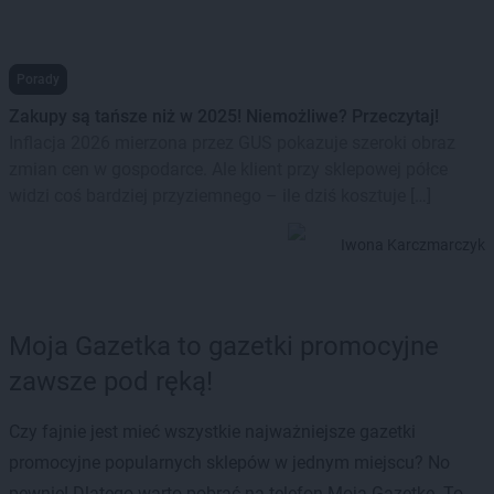
Porady
Zakupy są tańsze niż w 2025! Niemożliwe? Przeczytaj!
Inflacja 2026 mierzona przez GUS pokazuje szeroki obraz
zmian cen w gospodarce. Ale klient przy sklepowej półce
widzi coś bardziej przyziemnego – ile dziś kosztuje […]
Iwona Karczmarczyk
Moja Gazetka to gazetki promocyjne
zawsze pod ręką!
Czy fajnie jest mieć wszystkie najważniejsze gazetki
promocyjne popularnych sklepów w jednym miejscu? No
pewnie! Dlatego warto pobrać na telefon Moją Gazetkę. To