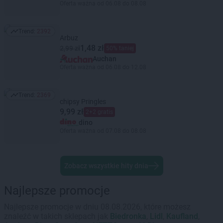
Oferta ważna od 06.08 do 08.08
Trend:
2392
Trend: 2392
Arbuz
1,48 zł
2,99 zł
50% taniej
Auchan
Oferta ważna od 06.08 do 12.08
Trend:
2369
Trend: 2369
chipsy Pringles
9,99 zł
2+2 gratis
dino
Oferta ważna od 07.08 do 08.08
Zobacz wszystkie hity dnia
Najlepsze promocje
Najlepsze promocje w dniu 08.08.2026, które możesz
znaleźć w takich sklepach jak
Biedronka
,
Lidl
,
Kaufland
,