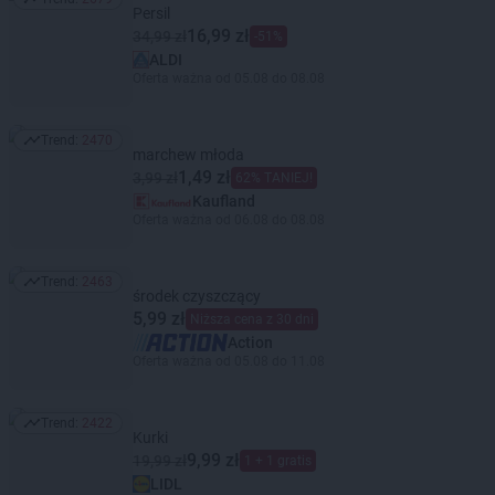
Trend: 2679
Persil
16,99 zł
34,99 zł
-51%
ALDI
Oferta ważna od 05.08 do 08.08
Trend:
2470
Trend: 2470
marchew młoda
1,49 zł
3,99 zł
62% TANIEJ!
Kaufland
Oferta ważna od 06.08 do 08.08
Trend:
2463
Trend: 2463
środek czyszczący
5,99 zł
Niższa cena z 30 dni
Action
Oferta ważna od 05.08 do 11.08
Trend:
2422
Trend: 2422
Kurki
9,99 zł
19,99 zł
1 + 1 gratis
LIDL