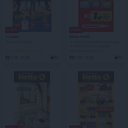
NOWA!
NOWA!
E.Leclerc
Media Markt
Powrót do szkoły
☀️Letnia ZestawoMania!☀️Kupuj
w zestawach i oszczędzaj
DO ROZPOCZĘCIA 3 DNI
AKTUALNA GAZETKA
11.08 - 31.08
24
07.08 - 12.08
15