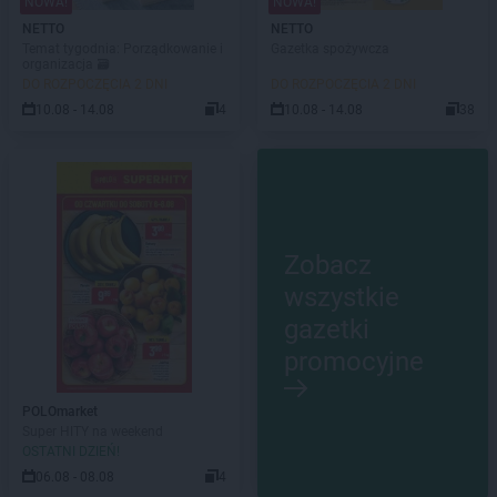
NOWA!
NOWA!
NETTO
NETTO
Temat tygodnia: Porządkowanie i
Gazetka spożywcza
organizacja 🗃️
DO ROZPOCZĘCIA 2 DNI
DO ROZPOCZĘCIA 2 DNI
10.08 - 14.08
4
10.08 - 14.08
38
Zobacz
wszystkie
gazetki
promocyjne
POLOmarket
Super HITY na weekend
OSTATNI DZIEŃ!
06.08 - 08.08
4