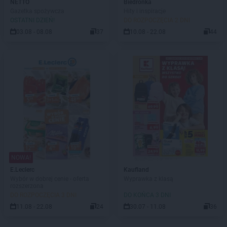
NETTO
Biedronka
Gazetka spożywcza
Hity i inspiracje
OSTATNI DZIEŃ!
DO ROZPOCZĘCIA 2 DNI
03.08 - 08.08
37
10.08 - 22.08
44
NOWA!
E.Leclerc
Kaufland
Wybór w dobrej cenie - oferta
Wyprawka z klasą
rozszerzona
DO ROZPOCZĘCIA 3 DNI
DO KOŃCA 3 DNI
11.08 - 22.08
24
30.07 - 11.08
36