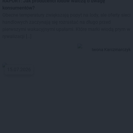
RAPORT: Jak producenci lodów walczą o uwagę
konsumentów?
Obecne temperatury zwiększają popyt na lody, ale oferty sieci
handlowych zaczynają się rozrastać na długo przed
pierwszymi wakacyjnymi upałami. Które marki wiodą prym w
rywalizacji […]
Iwona Karczmarczyk
15.07.2026