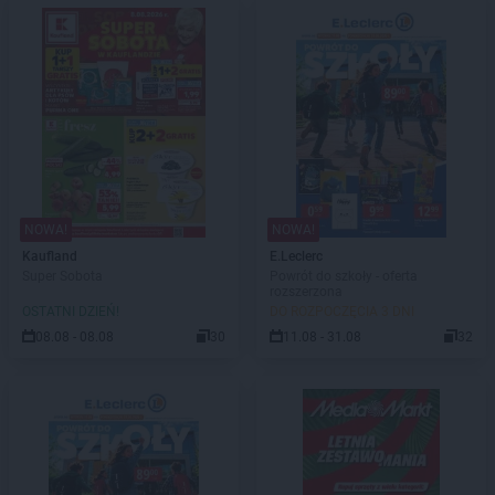
NOWA!
NOWA!
Kaufland
E.Leclerc
Super Sobota
Powrót do szkoły - oferta
rozszerzona
OSTATNI DZIEŃ!
DO ROZPOCZĘCIA 3 DNI
08.08 - 08.08
30
11.08 - 31.08
32