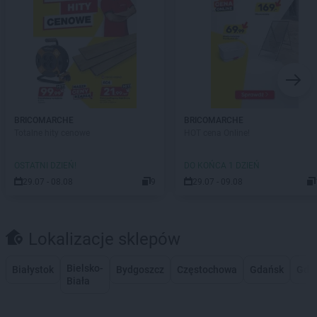
BRICOMARCHE
BRICOMARCHE
Totalne hity cenowe
HOT cena Online!
OSTATNI DZIEŃ!
DO KOŃCA 1 DZIEŃ
29.07 - 08.08
9
29.07 - 09.08
Lokalizacje sklepów
Bielsko-
Białystok
Bydgoszcz
Częstochowa
Gdańsk
Gdy
Biała