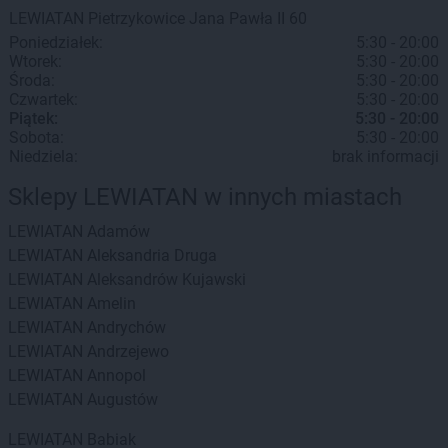
LEWIATAN
Pietrzykowice
Jana Pawła II 60
Poniedziałek:
5:30 - 20:00
Wtorek:
5:30 - 20:00
Środa:
5:30 - 20:00
Czwartek:
5:30 - 20:00
Piątek:
5:30 - 20:00
Sobota:
5:30 - 20:00
Niedziela:
brak informacji
Sklepy LEWIATAN w innych miastach
LEWIATAN
Adamów
LEWIATAN
Aleksandria Druga
LEWIATAN
Aleksandrów Kujawski
LEWIATAN
Amelin
LEWIATAN
Andrychów
LEWIATAN
Andrzejewo
LEWIATAN
Annopol
LEWIATAN
Augustów
LEWIATAN
Babiak