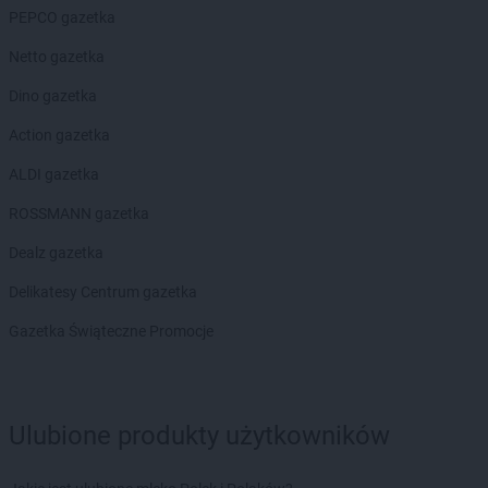
LEWIATAN
Biskupie-Kolonia
PEPCO gazetka
LEWIATAN
Biskupiec
Netto gazetka
LEWIATAN
Biszcza
LEWIATAN
Bisztynek
Dino gazetka
LEWIATAN
Bładnice Dolne
Action gazetka
LEWIATAN
Błażek
LEWIATAN
Blizne
ALDI gazetka
LEWIATAN
Bobolice
ROSSMANN gazetka
LEWIATAN
Bobrek
LEWIATAN
Bobrowa
Dealz gazetka
LEWIATAN
Bobrowniki
Delikatesy Centrum gazetka
LEWIATAN
Bochnia
LEWIATAN
Bodzanów
Gazetka Świąteczne Promocje
LEWIATAN
Bodzechów
LEWIATAN
Bodzentyn
LEWIATAN
Bogumiłowice
Ulubione produkty użytkowników
LEWIATAN
Bojano
LEWIATAN
Bojszowy
LEWIATAN
Bolechowice