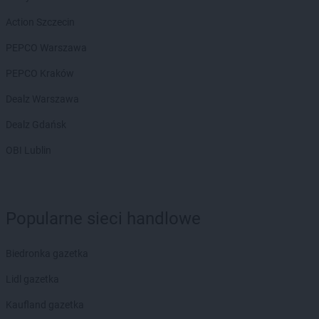
LEWIATAN
Białogóra
LEWIATAN
Białopole
Action Szczecin
LEWIATAN
Biały Bór
PEPCO Warszawa
LEWIATAN
Biały Kościół
LEWIATAN
Białystok
PEPCO Kraków
LEWIATAN
Bielkówko
Dealz Warszawa
LEWIATAN
Bielsk
LEWIATAN
Bielsko-Biała
Dealz Gdańsk
LEWIATAN
Bieńkowice
OBI Lublin
LEWIATAN
Bierawa
LEWIATAN
Biernatki
LEWIATAN
Bieruń
LEWIATAN
Bierzewice
Popularne sieci handlowe
LEWIATAN
Biesal
LEWIATAN
Bieżuń
Biedronka gazetka
LEWIATAN
Bilcza
LEWIATAN
Biłgoraj
Lidl gazetka
LEWIATAN
Biórków Wielki
Kaufland gazetka
LEWIATAN
Biskupice