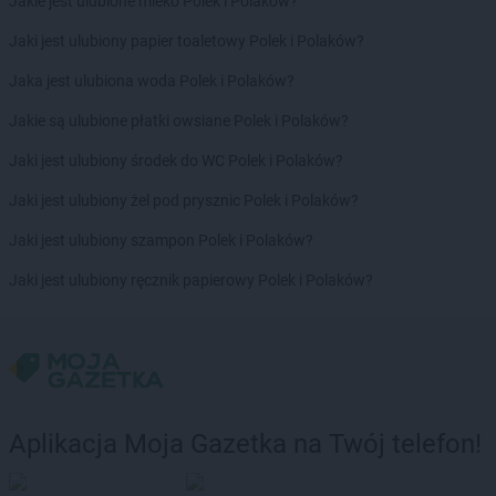
Jakie jest ulubione mleko Polek i Polaków?
LEWIATAN
Bolesław
Jaki jest ulubiony papier toaletowy Polek i Polaków?
LEWIATAN
Bolesławiec
LEWIATAN
Bolestraszyce
Jaka jest ulubiona woda Polek i Polaków?
LEWIATAN
Boleszkowice
Jakie są ulubione płatki owsiane Polek i Polaków?
LEWIATAN
Bolków
LEWIATAN
Bolszewo
Jaki jest ulubiony środek do WC Polek i Polaków?
LEWIATAN
Bondyrz
Jaki jest ulubiony żel pod prysznic Polek i Polaków?
LEWIATAN
Borki
LEWIATAN
Borki Wielkie
Jaki jest ulubiony szampon Polek i Polaków?
LEWIATAN
Boronów
Jaki jest ulubiony ręcznik papierowy Polek i Polaków?
LEWIATAN
Borowa
LEWIATAN
Borowe
LEWIATAN
Borowie
LEWIATAN
Borowno
LEWIATAN
Borowo
LEWIATAN
Borowy Młyn
Aplikacja Moja Gazetka na Twój telefon!
LEWIATAN
Borucino
LEWIATAN
Borzęcin Mały