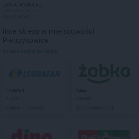
LEWIATAN
Babice
LEWIATAN
Babin
Pokaż więcej
LEWIATAN
Baborów
LEWIATAN
Baboszewo
Inne sklepy w miejscowości
LEWIATAN
Baciuty
Pietrzykowice
LEWIATAN
Bąkowo
LEWIATAN
Baligród
Zobacz wszystkie sklepy
LEWIATAN
Balin
LEWIATAN
Banino
LEWIATAN
Baranowo
LEWIATAN
Barcino
LEWIATAN
Barczewo
LEWIATAN
Żabka
LEWIATAN
Bargłów Kościelny
4 gazetki
2 gazetki
LEWIATAN
Barlinek
Dodaj do ulubionych
Dodaj do ulubionych
LEWIATAN
Bartniczka
LEWIATAN
Bartoszyce
LEWIATAN
Barwałd Dolny
LEWIATAN
Barwice
LEWIATAN
Batorz