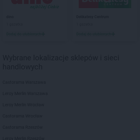
LEWIATAN
Bębło
LEWIATAN
Będzin
dino
Delikatesy Centrum
LEWIATAN
Bejsce
1 gazetka
1 gazetka
LEWIATAN
Bełk
Dodaj do ulubionych
Dodaj do ulubionych
LEWIATAN
Bełżyce
LEWIATAN
Benice
LEWIATAN
Bęsia
Wybrane lokalizacje sklepów i sieci
LEWIATAN
Bestwina
handlowych
LEWIATAN
Bestwinka
LEWIATAN
Biadoliny Szlacheckie
LEWIATAN
Biała
Castorama Warszawa
LEWIATAN
Biała Druga
Leroy Merlin Warszawa
LEWIATAN
Biała Piska
LEWIATAN
Biała Podlaska
Leroy Merlin Wrocław
LEWIATAN
Białaczów
Castorama Wrocław
LEWIATAN
Białka Tatrzańska
LEWIATAN
Białobłocie
Castorama Rzeszów
LEWIATAN
Białobrzegi
Leroy Merlin Rzeszów