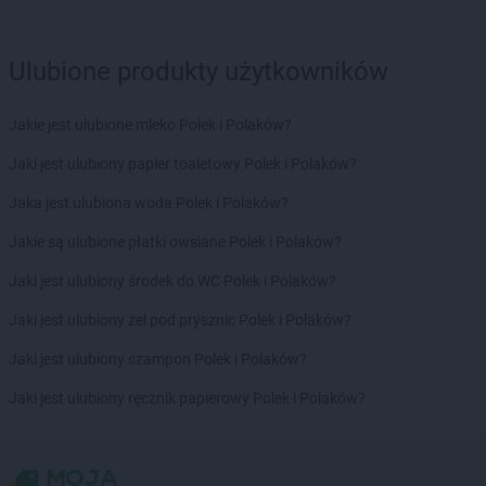
LEWIATAN
Bładnice Dolne
LEWIATAN
Błażek
Ulubione produkty użytkowników
LEWIATAN
Blizne
LEWIATAN
Bobolice
LEWIATAN
Bobrek
Jakie jest ulubione mleko Polek i Polaków?
LEWIATAN
Bobrowa
Jaki jest ulubiony papier toaletowy Polek i Polaków?
LEWIATAN
Bobrowniki
LEWIATAN
Bochnia
Jaka jest ulubiona woda Polek i Polaków?
LEWIATAN
Bodzanów
Jakie są ulubione płatki owsiane Polek i Polaków?
LEWIATAN
Bodzechów
LEWIATAN
Bodzentyn
Jaki jest ulubiony środek do WC Polek i Polaków?
LEWIATAN
Bogumiłowice
Jaki jest ulubiony żel pod prysznic Polek i Polaków?
LEWIATAN
Bojano
LEWIATAN
Bojszowy
Jaki jest ulubiony szampon Polek i Polaków?
LEWIATAN
Bolechowice
Jaki jest ulubiony ręcznik papierowy Polek i Polaków?
LEWIATAN
Bolesław
LEWIATAN
Bolesławiec
LEWIATAN
Bolestraszyce
LEWIATAN
Boleszkowice