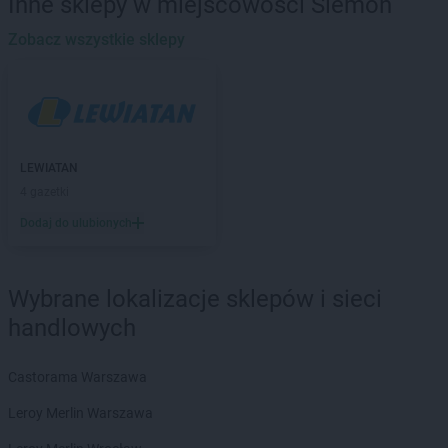
Inne sklepy w miejscowości Siemoń
LEWIATAN
Baciuty
LEWIATAN
Zobacz wszystkie sklepy
Bąkowo
LEWIATAN
Baligród
LEWIATAN
Balin
LEWIATAN
Banino
LEWIATAN
Baranowo
LEWIATAN
Barcino
LEWIATAN
LEWIATAN
Barczewo
4 gazetki
LEWIATAN
Bargłów Kościelny
Dodaj do ulubionych
LEWIATAN
Barlinek
LEWIATAN
Bartniczka
LEWIATAN
Bartoszyce
Wybrane lokalizacje sklepów i sieci
LEWIATAN
Barwałd Dolny
handlowych
LEWIATAN
Barwice
LEWIATAN
Batorz
LEWIATAN
Bębło
Castorama Warszawa
LEWIATAN
Będzin
Leroy Merlin Warszawa
LEWIATAN
Bejsce
LEWIATAN
Bełk