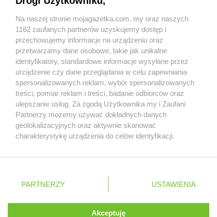
Drogi Użytkowniku,
LEWIATAN
Braniewo
Współpraca z nami
LEWIATAN
Bratkowice
Na naszej stronie mojagazetka.com, my oraz naszych
Zobacz szczegóły
LEWIATAN
Brenna
1162 zaufanych partnerów uzyskujemy dostęp i
Retail Radar – analiza rynku
LEWIATAN
Brenno
przechowujemy informacje na urządzeniu oraz
LEWIATAN
Brodnica
przetwarzamy dane osobowe, takie jak unikalne
identyfikatory, standardowe informacje wysyłane przez
LEWIATAN
Brodnica Górna
Wasze ulubione produkty
urządzenie czy dane przeglądania w celu zapewniania
LEWIATAN
Brodowe Łąki
spersonalizowanych reklam, wybór spersonalizowanych
LEWIATAN
Brożec
Regulamin serwisu i polityka prywatności
treści, pomiar reklam i treści, badanie odbiorców oraz
LEWIATAN
Brudzeń Duży
ulepszanie usług. Za zgodą Użytkownika my i Zaufani
LEWIATAN
Brudzew
Mapa strony
Partnerzy możemy używać dokładnych danych
LEWIATAN
Brudzowice
geolokalizacyjnych oraz aktywnie skanować
LEWIATAN
Brusy
Zawsze najnowsze gazetki w naszej
Wszystkie miasta z lokalizacjami sklepów
charakterystykę urządzenia do celów identyfikacji.
LEWIATAN
Brwilno
Ponieważ cenimy Twoją prywatność, prosimy o zgodę na
aplikacji
LEWIATAN
Brzeg
korzystanie z tych technologii poprzez kliknięcie
LEWIATAN
Brzemiona
„Akceptuję”. Zgoda jest dobrowolna i zawsze możesz ją
+ 1,5 mln zadowolonych kupujących
LEWIATAN
Brześć Kujawski
zmienić/wycofać klikając przycisk ustawień prywatności
Polska
Czechy
Ukraina
Litwa
Słowacja
Rumunia
PARTNERZY
USTAWIENIA
znajdujący się w lewym dolnym rogu strony
LEWIATAN
Brzesko
LEWIATAN
Brzeziny
. Niektóre rodzaje przetwarzania danych nie wymagają
LEWIATAN
Brzeziny-Kolonia
Akceptuję