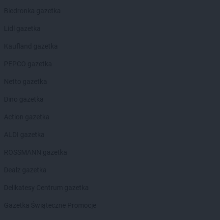
LEWIATAN
Białystok
Biedronka gazetka
LEWIATAN
Bielkówko
LEWIATAN
Bielsk
Lidl gazetka
LEWIATAN
Bielsko-Biała
Kaufland gazetka
LEWIATAN
Bieńkowice
LEWIATAN
Bierawa
PEPCO gazetka
LEWIATAN
Biernatki
Netto gazetka
LEWIATAN
Bieruń
LEWIATAN
Bierzewice
Dino gazetka
LEWIATAN
Biesal
Action gazetka
LEWIATAN
Bieżuń
LEWIATAN
Bilcza
ALDI gazetka
LEWIATAN
Biłgoraj
ROSSMANN gazetka
LEWIATAN
Biórków Wielki
LEWIATAN
Biskupice
Dealz gazetka
LEWIATAN
Biskupie-Kolonia
Delikatesy Centrum gazetka
LEWIATAN
Biskupiec
LEWIATAN
Biszcza
Gazetka Świąteczne Promocje
LEWIATAN
Bisztynek