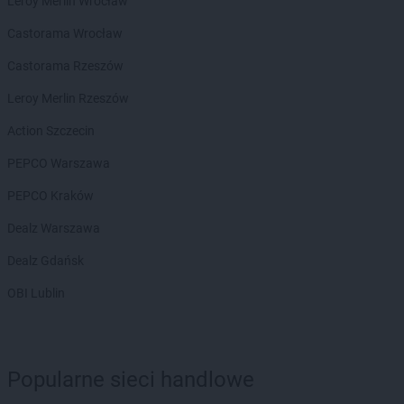
Leroy Merlin Wrocław
LEWIATAN
Bełżyce
Castorama Wrocław
LEWIATAN
Benice
LEWIATAN
Bęsia
Castorama Rzeszów
LEWIATAN
Bestwina
Leroy Merlin Rzeszów
LEWIATAN
Bestwinka
LEWIATAN
Biadoliny Szlacheckie
Action Szczecin
LEWIATAN
Biała
PEPCO Warszawa
LEWIATAN
Biała Druga
LEWIATAN
Biała Piska
PEPCO Kraków
LEWIATAN
Biała Podlaska
Dealz Warszawa
LEWIATAN
Białaczów
LEWIATAN
Białka Tatrzańska
Dealz Gdańsk
LEWIATAN
Białobłocie
OBI Lublin
LEWIATAN
Białobrzegi
LEWIATAN
Białogóra
LEWIATAN
Białopole
LEWIATAN
Biały Bór
Popularne sieci handlowe
LEWIATAN
Biały Kościół