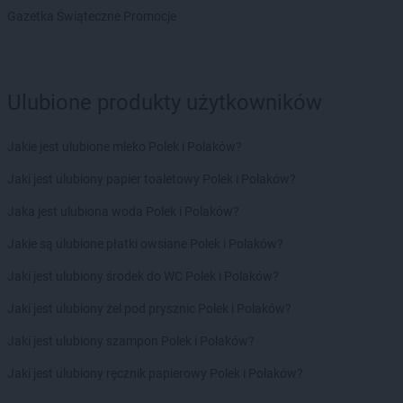
LEWIATAN
Biszcza
Gazetka Świąteczne Promocje
LEWIATAN
Bisztynek
LEWIATAN
Bładnice Dolne
LEWIATAN
Błażek
Ulubione produkty użytkowników
LEWIATAN
Blizne
LEWIATAN
Bobolice
LEWIATAN
Bobrek
Jakie jest ulubione mleko Polek i Polaków?
LEWIATAN
Bobrowa
Jaki jest ulubiony papier toaletowy Polek i Polaków?
LEWIATAN
Bobrowniki
LEWIATAN
Bochnia
Jaka jest ulubiona woda Polek i Polaków?
LEWIATAN
Bodzanów
Jakie są ulubione płatki owsiane Polek i Polaków?
LEWIATAN
Bodzechów
LEWIATAN
Bodzentyn
Jaki jest ulubiony środek do WC Polek i Polaków?
LEWIATAN
Bogumiłowice
Jaki jest ulubiony żel pod prysznic Polek i Polaków?
LEWIATAN
Bojano
LEWIATAN
Bojszowy
Jaki jest ulubiony szampon Polek i Polaków?
LEWIATAN
Bolechowice
Jaki jest ulubiony ręcznik papierowy Polek i Polaków?
LEWIATAN
Bolesław
LEWIATAN
Bolesławiec