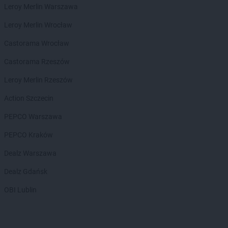
Leroy Merlin Warszawa
LEWIATAN
Bejsce
LEWIATAN
Bełk
Leroy Merlin Wrocław
LEWIATAN
Bełżyce
Castorama Wrocław
LEWIATAN
Benice
LEWIATAN
Bęsia
Castorama Rzeszów
LEWIATAN
Bestwina
Leroy Merlin Rzeszów
LEWIATAN
Bestwinka
LEWIATAN
Biadoliny Szlacheckie
Action Szczecin
LEWIATAN
Biała
PEPCO Warszawa
LEWIATAN
Biała Druga
LEWIATAN
Biała Piska
PEPCO Kraków
LEWIATAN
Biała Podlaska
Dealz Warszawa
LEWIATAN
Białaczów
LEWIATAN
Białka Tatrzańska
Dealz Gdańsk
LEWIATAN
Białobłocie
OBI Lublin
LEWIATAN
Białobrzegi
LEWIATAN
Białogóra
LEWIATAN
Białopole