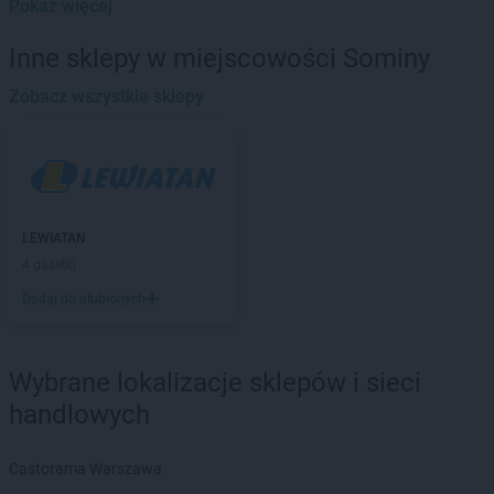
Pokaż więcej
LEWIATAN
Baborów
LEWIATAN
Baboszewo
Inne sklepy w miejscowości Sominy
LEWIATAN
Baciuty
LEWIATAN
Zobacz wszystkie sklepy
Bąkowo
LEWIATAN
Baligród
LEWIATAN
Balin
LEWIATAN
Banino
LEWIATAN
Baranowo
LEWIATAN
Barcino
LEWIATAN
LEWIATAN
Barczewo
4 gazetki
LEWIATAN
Bargłów Kościelny
Dodaj do ulubionych
LEWIATAN
Barlinek
LEWIATAN
Bartniczka
LEWIATAN
Bartoszyce
Wybrane lokalizacje sklepów i sieci
LEWIATAN
Barwałd Dolny
handlowych
LEWIATAN
Barwice
LEWIATAN
Batorz
LEWIATAN
Bębło
Castorama Warszawa
LEWIATAN
Będzin