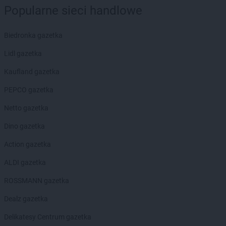
LEWIATAN
Biały Bór
Popularne sieci handlowe
LEWIATAN
Biały Kościół
LEWIATAN
Białystok
Biedronka gazetka
LEWIATAN
Bielkówko
LEWIATAN
Bielsk
Lidl gazetka
LEWIATAN
Bielsko-Biała
Kaufland gazetka
LEWIATAN
Bieńkowice
LEWIATAN
Bierawa
PEPCO gazetka
LEWIATAN
Biernatki
Netto gazetka
LEWIATAN
Bieruń
LEWIATAN
Bierzewice
Dino gazetka
LEWIATAN
Biesal
Action gazetka
LEWIATAN
Bieżuń
LEWIATAN
Bilcza
ALDI gazetka
LEWIATAN
Biłgoraj
ROSSMANN gazetka
LEWIATAN
Biórków Wielki
LEWIATAN
Biskupice
Dealz gazetka
LEWIATAN
Biskupie-Kolonia
Delikatesy Centrum gazetka
LEWIATAN
Biskupiec