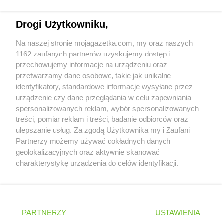
LEWIATAN
Bożewo
LEWIATAN
Bralin
Napisz do nas:
support@mojagazetka.com
Drogi Użytkowniku,
LEWIATAN
Braniewo
Współpraca z nami
LEWIATAN
Bratkowice
Na naszej stronie mojagazetka.com, my oraz naszych
Zobacz szczegóły
LEWIATAN
Brenna
1162 zaufanych partnerów uzyskujemy dostęp i
Retail Radar – analiza rynku
LEWIATAN
Brenno
przechowujemy informacje na urządzeniu oraz
LEWIATAN
Brodnica
przetwarzamy dane osobowe, takie jak unikalne
identyfikatory, standardowe informacje wysyłane przez
LEWIATAN
Brodnica Górna
Wasze ulubione produkty
urządzenie czy dane przeglądania w celu zapewniania
LEWIATAN
Brodowe Łąki
spersonalizowanych reklam, wybór spersonalizowanych
LEWIATAN
Brożec
Regulamin serwisu i polityka prywatności
treści, pomiar reklam i treści, badanie odbiorców oraz
LEWIATAN
Brudzeń Duży
ulepszanie usług. Za zgodą Użytkownika my i Zaufani
LEWIATAN
Brudzew
Mapa strony
Partnerzy możemy używać dokładnych danych
LEWIATAN
Brudzowice
geolokalizacyjnych oraz aktywnie skanować
LEWIATAN
Brusy
Zawsze najnowsze gazetki w naszej
Wszystkie miasta z lokalizacjami sklepów
charakterystykę urządzenia do celów identyfikacji.
LEWIATAN
Brwilno
Ponieważ cenimy Twoją prywatność, prosimy o zgodę na
aplikacji
LEWIATAN
Brzeg
korzystanie z tych technologii poprzez kliknięcie
LEWIATAN
Brzemiona
„Akceptuję”. Zgoda jest dobrowolna i zawsze możesz ją
+ 1,5 mln zadowolonych kupujących
LEWIATAN
Brześć Kujawski
zmienić/wycofać klikając przycisk ustawień prywatności
Polska
Czechy
Ukraina
Litwa
Słowacja
Rumunia
PARTNERZY
USTAWIENIA
znajdujący się w lewym dolnym rogu strony
LEWIATAN
Brzesko