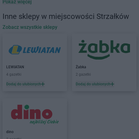
Pokaż więcej
LEWIATAN
Baborów
LEWIATAN
Baboszewo
Inne sklepy w miejscowości Strzałków
LEWIATAN
Baciuty
LEWIATAN
Zobacz wszystkie sklepy
Bąkowo
LEWIATAN
Baligród
LEWIATAN
Balin
LEWIATAN
Banino
LEWIATAN
Baranowo
LEWIATAN
Barcino
LEWIATAN
Żabka
LEWIATAN
Barczewo
4 gazetki
2 gazetki
LEWIATAN
Bargłów Kościelny
Dodaj do ulubionych
Dodaj do ulubionych
LEWIATAN
Barlinek
LEWIATAN
Bartniczka
LEWIATAN
Bartoszyce
LEWIATAN
Barwałd Dolny
LEWIATAN
Barwice
LEWIATAN
Batorz
LEWIATAN
Bębło
dino
LEWIATAN
Będzin