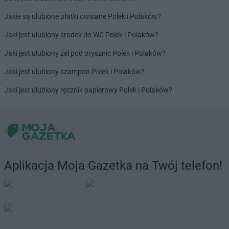
LEWIATAN
Bolestraszyce
Jakie są ulubione płatki owsiane Polek i Polaków?
LEWIATAN
Boleszkowice
Jaki jest ulubiony środek do WC Polek i Polaków?
LEWIATAN
Bolków
LEWIATAN
Bolszewo
Jaki jest ulubiony żel pod prysznic Polek i Polaków?
LEWIATAN
Bondyrz
Jaki jest ulubiony szampon Polek i Polaków?
LEWIATAN
Borki
LEWIATAN
Borki Wielkie
Jaki jest ulubiony ręcznik papierowy Polek i Polaków?
LEWIATAN
Boronów
LEWIATAN
Borowa
LEWIATAN
Borowe
LEWIATAN
Borowie
LEWIATAN
Borowno
LEWIATAN
Borowo
Aplikacja Moja Gazetka na Twój telefon!
LEWIATAN
Borowy Młyn
LEWIATAN
Borucino
LEWIATAN
Borzęcin Mały
LEWIATAN
Bożejowice
LEWIATAN
Bożepole Wielkie