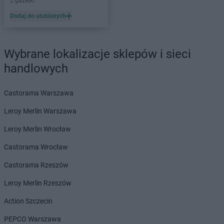
2 gazetki
LEWIATAN
Bejsce
Dodaj do ulubionych
LEWIATAN
Bełk
LEWIATAN
Bełżyce
LEWIATAN
Benice
Wybrane lokalizacje sklepów i sieci
LEWIATAN
Bęsia
handlowych
LEWIATAN
Bestwina
LEWIATAN
Bestwinka
Castorama Warszawa
LEWIATAN
Biadoliny Szlacheckie
LEWIATAN
Biała
Leroy Merlin Warszawa
LEWIATAN
Biała Druga
Leroy Merlin Wrocław
LEWIATAN
Biała Piska
LEWIATAN
Biała Podlaska
Castorama Wrocław
LEWIATAN
Białaczów
Castorama Rzeszów
LEWIATAN
Białka Tatrzańska
LEWIATAN
Białobłocie
Leroy Merlin Rzeszów
LEWIATAN
Białobrzegi
Action Szczecin
LEWIATAN
Białogóra
LEWIATAN
Białopole
PEPCO Warszawa