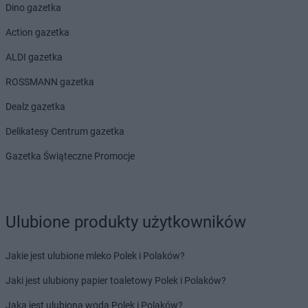
Dino gazetka
LEWIATAN
Biszcza
LEWIATAN
Bisztynek
Action gazetka
LEWIATAN
Bładnice Dolne
ALDI gazetka
LEWIATAN
Błażek
LEWIATAN
Blizne
ROSSMANN gazetka
LEWIATAN
Bobolice
Dealz gazetka
LEWIATAN
Bobrek
LEWIATAN
Bobrowa
Delikatesy Centrum gazetka
LEWIATAN
Bobrowniki
Gazetka Świąteczne Promocje
LEWIATAN
Bochnia
LEWIATAN
Bodzanów
LEWIATAN
Bodzechów
LEWIATAN
Bodzentyn
Ulubione produkty użytkowników
LEWIATAN
Bogumiłowice
LEWIATAN
Bojano
Jakie jest ulubione mleko Polek i Polaków?
LEWIATAN
Bojszowy
LEWIATAN
Bolechowice
Jaki jest ulubiony papier toaletowy Polek i Polaków?
LEWIATAN
Bolesław
Jaka jest ulubiona woda Polek i Polaków?
LEWIATAN
Bolesławiec