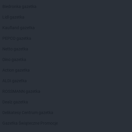
LEWIATAN
Białystok
Biedronka gazetka
LEWIATAN
Bielkówko
LEWIATAN
Bielsk
Lidl gazetka
LEWIATAN
Bielsko-Biała
Kaufland gazetka
LEWIATAN
Bieńkowice
LEWIATAN
Bierawa
PEPCO gazetka
LEWIATAN
Biernatki
Netto gazetka
LEWIATAN
Bieruń
LEWIATAN
Bierzewice
Dino gazetka
LEWIATAN
Biesal
Action gazetka
LEWIATAN
Bieżuń
LEWIATAN
Bilcza
ALDI gazetka
LEWIATAN
Biłgoraj
ROSSMANN gazetka
LEWIATAN
Biórków Wielki
LEWIATAN
Biskupice
Dealz gazetka
LEWIATAN
Biskupie-Kolonia
Delikatesy Centrum gazetka
LEWIATAN
Biskupiec
LEWIATAN
Biszcza
Gazetka Świąteczne Promocje
LEWIATAN
Bisztynek