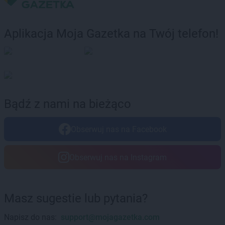
LEWIATAN
Bolków
LEWIATAN
Bolszewo
Aplikacja Moja Gazetka na Twój telefon!
LEWIATAN
Bondyrz
LEWIATAN
Borki
LEWIATAN
Borki Wielkie
LEWIATAN
Boronów
LEWIATAN
Borowa
LEWIATAN
Borowe
Bądź z nami na bieżąco
LEWIATAN
Borowie
LEWIATAN
Borowno
Obserwuj nas na Facebook
LEWIATAN
Borowo
LEWIATAN
Borowy Młyn
LEWIATAN
Borucino
Obserwuj nas na Instagram
LEWIATAN
Borzęcin Mały
LEWIATAN
Bożejowice
LEWIATAN
Bożepole Wielkie
Masz sugestie lub pytania?
LEWIATAN
Bożewo
LEWIATAN
Bralin
Napisz do nas:
support@mojagazetka.com