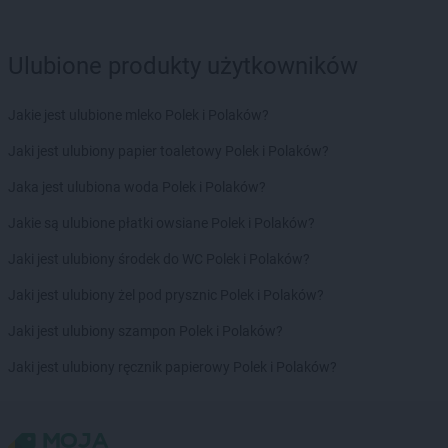
LEWIATAN
Bładnice Dolne
LEWIATAN
Błażek
Ulubione produkty użytkowników
LEWIATAN
Blizne
LEWIATAN
Bobolice
LEWIATAN
Bobrek
Jakie jest ulubione mleko Polek i Polaków?
LEWIATAN
Bobrowa
Jaki jest ulubiony papier toaletowy Polek i Polaków?
LEWIATAN
Bobrowniki
LEWIATAN
Bochnia
Jaka jest ulubiona woda Polek i Polaków?
LEWIATAN
Bodzanów
Jakie są ulubione płatki owsiane Polek i Polaków?
LEWIATAN
Bodzechów
LEWIATAN
Bodzentyn
Jaki jest ulubiony środek do WC Polek i Polaków?
LEWIATAN
Bogumiłowice
Jaki jest ulubiony żel pod prysznic Polek i Polaków?
LEWIATAN
Bojano
LEWIATAN
Bojszowy
Jaki jest ulubiony szampon Polek i Polaków?
LEWIATAN
Bolechowice
Jaki jest ulubiony ręcznik papierowy Polek i Polaków?
LEWIATAN
Bolesław
LEWIATAN
Bolesławiec
LEWIATAN
Bolestraszyce
LEWIATAN
Boleszkowice