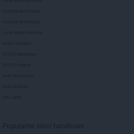
Leroy Merlin Wrocław
LEWIATAN
Bełżyce
Castorama Wrocław
LEWIATAN
Benice
LEWIATAN
Bęsia
Castorama Rzeszów
LEWIATAN
Bestwina
Leroy Merlin Rzeszów
LEWIATAN
Bestwinka
LEWIATAN
Biadoliny Szlacheckie
Action Szczecin
LEWIATAN
Biała
PEPCO Warszawa
LEWIATAN
Biała Druga
LEWIATAN
Biała Piska
PEPCO Kraków
LEWIATAN
Biała Podlaska
Dealz Warszawa
LEWIATAN
Białaczów
LEWIATAN
Białka Tatrzańska
Dealz Gdańsk
LEWIATAN
Białobłocie
OBI Lublin
LEWIATAN
Białobrzegi
LEWIATAN
Białogóra
LEWIATAN
Białopole
LEWIATAN
Biały Bór
Popularne sieci handlowe
LEWIATAN
Biały Kościół