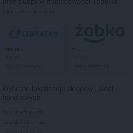
Inne sklepy w miejscowości Topólka
LEWIATAN
Baciuty
LEWIATAN
Zobacz wszystkie sklepy
Bąkowo
LEWIATAN
Baligród
LEWIATAN
Balin
LEWIATAN
Banino
LEWIATAN
Baranowo
LEWIATAN
Barcino
LEWIATAN
Żabka
LEWIATAN
Barczewo
4 gazetki
2 gazetki
LEWIATAN
Bargłów Kościelny
Dodaj do ulubionych
Dodaj do ulubionych
LEWIATAN
Barlinek
LEWIATAN
Bartniczka
LEWIATAN
Bartoszyce
Wybrane lokalizacje sklepów i sieci
LEWIATAN
Barwałd Dolny
handlowych
LEWIATAN
Barwice
LEWIATAN
Batorz
LEWIATAN
Bębło
Castorama Warszawa
LEWIATAN
Będzin
Leroy Merlin Warszawa
LEWIATAN
Bejsce
LEWIATAN
Bełk