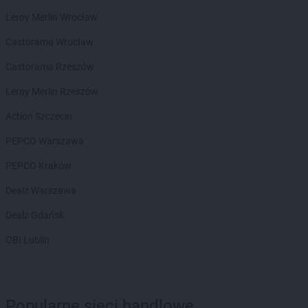
LEWIATAN
Bełk
Leroy Merlin Wrocław
LEWIATAN
Bełżyce
Castorama Wrocław
LEWIATAN
Benice
LEWIATAN
Bęsia
Castorama Rzeszów
LEWIATAN
Bestwina
Leroy Merlin Rzeszów
LEWIATAN
Bestwinka
LEWIATAN
Biadoliny Szlacheckie
Action Szczecin
LEWIATAN
Biała
PEPCO Warszawa
LEWIATAN
Biała Druga
LEWIATAN
Biała Piska
PEPCO Kraków
LEWIATAN
Biała Podlaska
Dealz Warszawa
LEWIATAN
Białaczów
LEWIATAN
Białka Tatrzańska
Dealz Gdańsk
LEWIATAN
Białobłocie
OBI Lublin
LEWIATAN
Białobrzegi
LEWIATAN
Białogóra
LEWIATAN
Białopole
LEWIATAN
Biały Bór
Popularne sieci handlowe