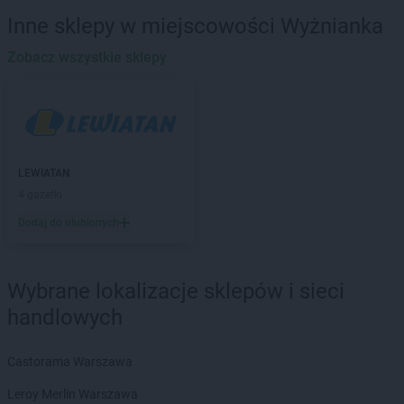
LEWIATAN
Baboszewo
Inne sklepy w miejscowości Wyżnianka
LEWIATAN
Baciuty
LEWIATAN
Zobacz wszystkie sklepy
Bąkowo
LEWIATAN
Baligród
LEWIATAN
Balin
LEWIATAN
Banino
LEWIATAN
Baranowo
LEWIATAN
Barcino
LEWIATAN
LEWIATAN
Barczewo
4 gazetki
LEWIATAN
Bargłów Kościelny
Dodaj do ulubionych
LEWIATAN
Barlinek
LEWIATAN
Bartniczka
LEWIATAN
Bartoszyce
Wybrane lokalizacje sklepów i sieci
LEWIATAN
Barwałd Dolny
handlowych
LEWIATAN
Barwice
LEWIATAN
Batorz
LEWIATAN
Bębło
Castorama Warszawa
LEWIATAN
Będzin
Leroy Merlin Warszawa
LEWIATAN
Bejsce