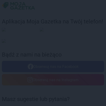
LEWIATAN
Boleszkowice
LEWIATAN
Bolków
LEWIATAN
Bolszewo
Aplikacja Moja Gazetka na Twój telefon!
LEWIATAN
Bondyrz
LEWIATAN
Borki
LEWIATAN
Borki Wielkie
LEWIATAN
Boronów
LEWIATAN
Borowa
LEWIATAN
Borowe
Bądź z nami na bieżąco
LEWIATAN
Borowie
LEWIATAN
Borowno
Obserwuj nas na Facebook
LEWIATAN
Borowo
LEWIATAN
Borowy Młyn
LEWIATAN
Borucino
Obserwuj nas na Instagram
LEWIATAN
Borzęcin Mały
LEWIATAN
Bożejowice
LEWIATAN
Bożepole Wielkie
Masz sugestie lub pytania?
LEWIATAN
Bożewo