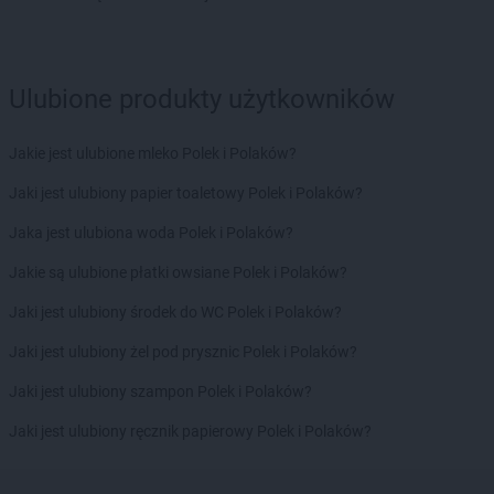
LEWIATAN
Bisztynek
LEWIATAN
Bładnice Dolne
LEWIATAN
Błażek
Ulubione produkty użytkowników
LEWIATAN
Blizne
LEWIATAN
Bobolice
LEWIATAN
Bobrek
Jakie jest ulubione mleko Polek i Polaków?
LEWIATAN
Bobrowa
Jaki jest ulubiony papier toaletowy Polek i Polaków?
LEWIATAN
Bobrowniki
LEWIATAN
Bochnia
Jaka jest ulubiona woda Polek i Polaków?
LEWIATAN
Bodzanów
Jakie są ulubione płatki owsiane Polek i Polaków?
LEWIATAN
Bodzechów
LEWIATAN
Bodzentyn
Jaki jest ulubiony środek do WC Polek i Polaków?
LEWIATAN
Bogumiłowice
Jaki jest ulubiony żel pod prysznic Polek i Polaków?
LEWIATAN
Bojano
LEWIATAN
Bojszowy
Jaki jest ulubiony szampon Polek i Polaków?
LEWIATAN
Bolechowice
Jaki jest ulubiony ręcznik papierowy Polek i Polaków?
LEWIATAN
Bolesław
LEWIATAN
Bolesławiec
LEWIATAN
Bolestraszyce