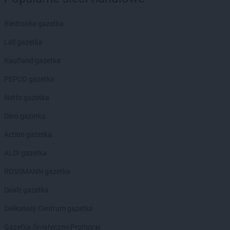
LEWIATAN
Biały Kościół
LEWIATAN
Białystok
Biedronka gazetka
LEWIATAN
Bielkówko
LEWIATAN
Bielsk
Lidl gazetka
LEWIATAN
Bielsko-Biała
Kaufland gazetka
LEWIATAN
Bieńkowice
LEWIATAN
Bierawa
PEPCO gazetka
LEWIATAN
Biernatki
Netto gazetka
LEWIATAN
Bieruń
LEWIATAN
Bierzewice
Dino gazetka
LEWIATAN
Biesal
Action gazetka
LEWIATAN
Bieżuń
LEWIATAN
Bilcza
ALDI gazetka
LEWIATAN
Biłgoraj
ROSSMANN gazetka
LEWIATAN
Biórków Wielki
LEWIATAN
Biskupice
Dealz gazetka
LEWIATAN
Biskupie-Kolonia
Delikatesy Centrum gazetka
LEWIATAN
Biskupiec
LEWIATAN
Biszcza
Gazetka Świąteczne Promocje