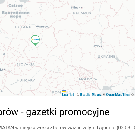
Leaflet
Stadia Maps
OpenMapTiles
|
©
, ©
©
rów - gazetki promocyjne
IATAN w miejscowości Zborów ważne w tym tygodniu (03.08 - 0