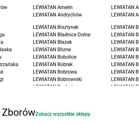
rów
LEWIATAN
Amelin
LEWIATAN
A
LEWIATAN
Andrychów
LEWIATAN
A
LEWIATAN
Bisztynek
LEWIATAN
B
ga
LEWIATAN
Bładnice Dolne
LEWIATAN
B
ka
LEWIATAN
Błażek
LEWIATAN
B
laska
LEWIATAN
Blizne
LEWIATAN
B
w
LEWIATAN
Bobolice
LEWIATAN
B
trzańska
LEWIATAN
Bobrek
LEWIATAN
B
ie
LEWIATAN
Bobrowa
LEWIATAN
B
gi
LEWIATAN
Bobrowniki
LEWIATAN
B
LEWIATAN
Bochnia
LEWIATAN
B
LEWIATAN
Bodzanów
LEWIATAN
B
LEWIATAN
Bodzechów
LEWIATAN
B
ciół
LEWIATAN
Bodzentyn
LEWIATAN
B
i Zborów
Zobacz wszystkie sklepy
LEWIATAN
Bogumiłowice
LEWIATAN
B
o
LEWIATAN
Bojano
LEWIATAN
B
LEWIATAN
Bojszowy
LEWIATAN
B
iała
LEWIATAN
Bolechowice
LEWIATAN
B