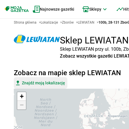
Najnowsze gazetki
Sklepy
Hit
Strona główna
>
Lokalizacje
>
Zborów
>
LEWIATAN
>
100b, 28-131 Zbor
Sklep LEWIATAN Z
Sklep LEWIATAN przy ul. 100b, Zb
Zobacz wszystkie gazetki LEWI
Zobacz na mapie sklep LEWIATAN
Znajdź moją lokalizację
+
−