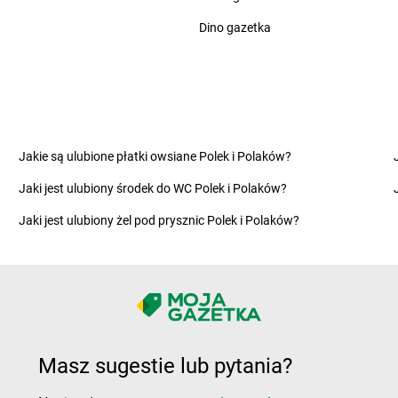
ce
LEWIATAN
Ciechocin
LEWIATAN
C
Dino gazetka
LEWIATAN
Cieksyn
LEWIATAN
C
no
LEWIATAN
Cielętniki
LEWIATAN
C
LEWIATAN
Ciepielowice
LEWIATAN
C
LEWIATAN
Cieszyn
LEWIATAN
C
e
LEWIATAN
Cieszyno
LEWIATAN
C
LEWIATAN
Cisek
LEWIATAN
C
Jakie są ulubione płatki owsiane Polek i Polaków?
wo
LEWIATAN
Cyców
LEWIATAN
C
Jaki jest ulubiony środek do WC Polek i Polaków?
w
LEWIATAN
Cykarzew Północny
LEWIATAN
C
LEWIATAN
Cynków
LEWIATAN
C
Jaki jest ulubiony żel pod prysznic Polek i Polaków?
LEWIATAN
Czaniec
LEWIATAN
C
LEWIATAN
Dobrzejewice
LEWIATAN
D
LEWIATAN
Dobrzeń Wielki
LEWIATAN
D
LEWIATAN
Dobrzyca
LEWIATAN
D
Masz sugestie lub pytania?
Kaszubska
LEWIATAN
Dobrzyniewo Duże
LEWIATAN
D
LEWIATAN
Dolistowo Nowe
LEWIATAN
D