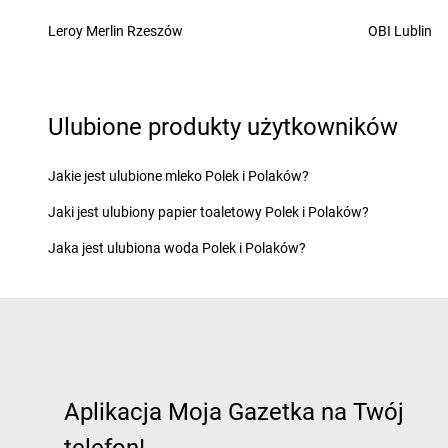
LEWIATAN
Chełm
LEWIATAN
Chorzeni
Leroy Merlin Rzeszów
OBI Lublin
LEWIATAN
Chełm Śląski
LEWIATAN
Chorzów
LEWIATAN
Chełmiec
LEWIATAN
Choszcz
LEWIATAN
Chlewiska
LEWIATAN
Chroberz
LEWIATAN
Chmielek
LEWIATAN
Chromin
Ulubione produkty użytkowników
LEWIATAN
Chmielno
LEWIATAN
Chróścic
LEWIATAN
Choceń
LEWIATAN
Chrośla
Jakie jest ulubione mleko Polek i Polaków?
LEWIATAN
Chochołów
LEWIATAN
Chrostko
Jaki jest ulubiony papier toaletowy Polek i Polaków?
LEWIATAN
Chocianów
LEWIATAN
Chrzanó
LEWIATAN
Chodecz
LEWIATAN
Chrzęsne
Jaka jest ulubiona woda Polek i Polaków?
LEWIATAN
Chodów
LEWIATAN
Chybie
LEWIATAN
Ćmiłów
LEWIATAN
Dąbcze
LEWIATAN
Darłowo
LEWIATAN
Dąbroszyn
LEWIATAN
Dębica
LEWIATAN
Dąbrowa
LEWIATAN
Dęblin
Aplikacja Moja Gazetka na Twój
LEWIATAN
Dąbrowa Białostocka
LEWIATAN
Dębnica 
LEWIATAN
Dąbrowa Chełmińska
LEWIATAN
Dębno