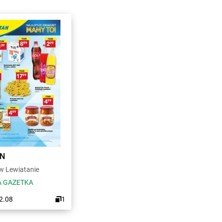
AN
 Lewiatanie
 GAZETKA
12.08
1