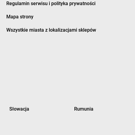
Regulamin serwisu i polityka prywatności
ubidze
LEWIATAN
Dzierżanowo
ubienka
LEWIATAN
Dzierzgoń
Mapa strony
uczki
LEWIATAN
Dzierżów
usocin
LEWIATAN
Dziewiętlice
Wszystkie miasta z lokalizacjami sklepów
uszniki-Zdrój
LEWIATAN
Dzikowiec
worszowice
LEWIATAN
Dziwiszów
LEWIATAN
Dźwiersztyny
ylaki
LEWIATAN
Dźwierzuty
rampol
rydrychowice
orzyce
LEWIATAN
Gręboszów
orzyczki
LEWIATAN
Gręzówka
Słowacja
Rumunia
órzyn
LEWIATAN
Grochów
ościcino
LEWIATAN
Gródek
ościęcin
LEWIATAN
Grodziec
ościeradów-Folwark
LEWIATAN
Grodzisk