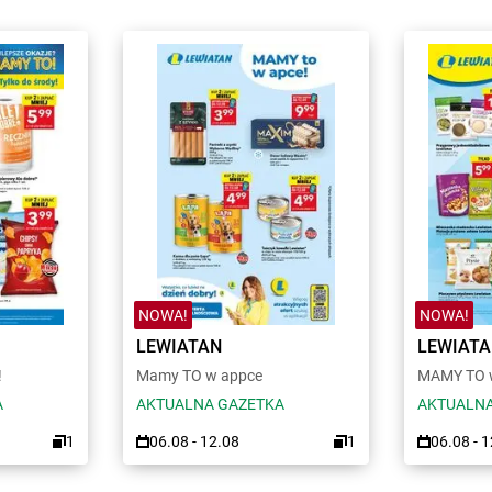
NOWA!
NOWA!
LEWIATAN
LEWIAT
!
Mamy TO w appce
MAMY TO w
A
AKTUALNA GAZETKA
AKTUALNA
1
06.08 - 12.08
1
06.08 - 