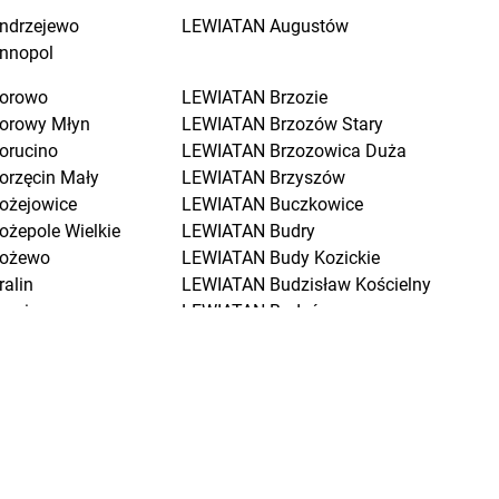
ndrzejewo
LEWIATAN
Augustów
nnopol
orowo
LEWIATAN
Brzozie
orowy Młyn
LEWIATAN
Brzozów Stary
orucino
LEWIATAN
Brzozowica Duża
orzęcin Mały
LEWIATAN
Brzyszów
ożejowice
LEWIATAN
Buczkowice
ożepole Wielkie
LEWIATAN
Budry
ożewo
LEWIATAN
Budy Kozickie
ralin
LEWIATAN
Budzisław Kościelny
raniewo
LEWIATAN
Budzów
ratkowice
LEWIATAN
Budzyń
renna
LEWIATAN
Buk
renno
LEWIATAN
Buków
rodnica
LEWIATAN
Bukowiec
rodnica Górna
LEWIATAN
Bukowo
rodowe Łąki
LEWIATAN
Bulkowo
rożec
LEWIATAN
Bulowice