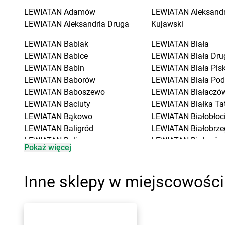
LEWIATAN
Adamów
LEWIATAN
Aleksand
LEWIATAN
Aleksandria Druga
Kujawski
LEWIATAN
Babiak
LEWIATAN
Biała
LEWIATAN
Babice
LEWIATAN
Biała Dru
LEWIATAN
Babin
LEWIATAN
Biała Pis
LEWIATAN
Baborów
LEWIATAN
Biała Pod
LEWIATAN
Baboszewo
LEWIATAN
Białaczó
LEWIATAN
Baciuty
LEWIATAN
Białka Ta
LEWIATAN
Bąkowo
LEWIATAN
Białobłoc
LEWIATAN
Baligród
LEWIATAN
Białobrze
LEWIATAN
Balin
LEWIATAN
Białogóra
Pokaż więcej
LEWIATAN
Banino
LEWIATAN
Białopole
LEWIATAN
Baranowo
LEWIATAN
Biały Bór
LEWIATAN
Barcino
LEWIATAN
Biały Koś
Inne sklepy w miejscowośc
LEWIATAN
Barczewo
LEWIATAN
Białystok
LEWIATAN
Bargłów Kościelny
LEWIATAN
Bielkówk
LEWIATAN
Barlinek
LEWIATAN
Bielsk
LEWIATAN
Bartniczka
LEWIATAN
Bielsko-B