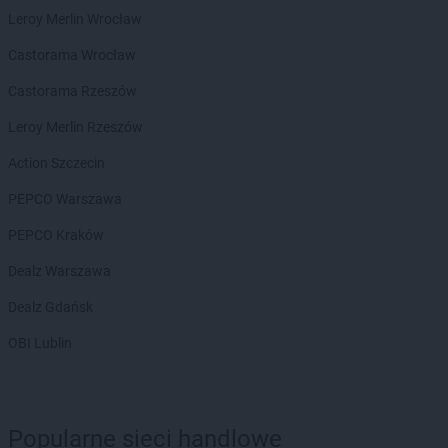
LEWIATAN
Biały Bór
Leroy Merlin Wrocław
LEWIATAN
Biały Kościół
LEWIATAN
Białystok
Castorama Wrocław
LEWIATAN
Bielkówko
Castorama Rzeszów
LEWIATAN
Bielsk
LEWIATAN
Bielsko-Biała
Leroy Merlin Rzeszów
LEWIATAN
Bieńkowice
Action Szczecin
LEWIATAN
Bierawa
LEWIATAN
Biernatki
PEPCO Warszawa
LEWIATAN
Bieruń
PEPCO Kraków
LEWIATAN
Bierzewice
LEWIATAN
Biesal
Dealz Warszawa
LEWIATAN
Bieżuń
Dealz Gdańsk
LEWIATAN
Bilcza
LEWIATAN
Biłgoraj
OBI Lublin
LEWIATAN
Biórków Wielki
LEWIATAN
Biskupice
LEWIATAN
Biskupie-Kolonia
Popularne sieci handlowe
LEWIATAN
Biskupiec