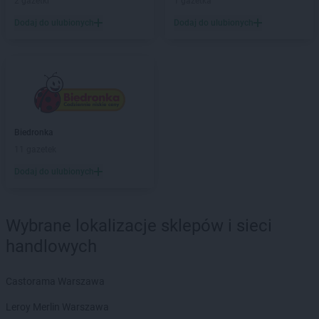
2 gazetki
1 gazetka
LEWIATAN
Bejsce
Dodaj do ulubionych
Dodaj do ulubionych
LEWIATAN
Bełk
LEWIATAN
Bełżyce
LEWIATAN
Benice
LEWIATAN
Bęsia
LEWIATAN
Bestwina
LEWIATAN
Bestwinka
Biedronka
LEWIATAN
Biadoliny Szlacheckie
11 gazetek
LEWIATAN
Biała
LEWIATAN
Biała Druga
Dodaj do ulubionych
LEWIATAN
Biała Piska
LEWIATAN
Biała Podlaska
LEWIATAN
Białaczów
Wybrane lokalizacje sklepów i sieci
LEWIATAN
Białka Tatrzańska
handlowych
LEWIATAN
Białobłocie
LEWIATAN
Białobrzegi
Castorama Warszawa
LEWIATAN
Białogóra
LEWIATAN
Białopole
Leroy Merlin Warszawa