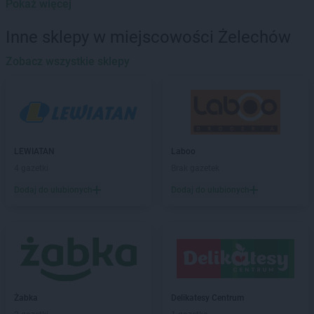
Pokaż więcej
LEWIATAN
Baborów
LEWIATAN
Baboszewo
Inne sklepy w miejscowości Żelechów
LEWIATAN
Baciuty
LEWIATAN
Zobacz wszystkie sklepy
Bąkowo
LEWIATAN
Baligród
LEWIATAN
Balin
LEWIATAN
Banino
LEWIATAN
Baranowo
LEWIATAN
Barcino
LEWIATAN
Laboo
LEWIATAN
Barczewo
4 gazetki
Brak gazetek
LEWIATAN
Bargłów Kościelny
Dodaj do ulubionych
Dodaj do ulubionych
LEWIATAN
Barlinek
LEWIATAN
Bartniczka
LEWIATAN
Bartoszyce
LEWIATAN
Barwałd Dolny
LEWIATAN
Barwice
LEWIATAN
Batorz
LEWIATAN
Bębło
Żabka
Delikatesy Centrum
LEWIATAN
Będzin