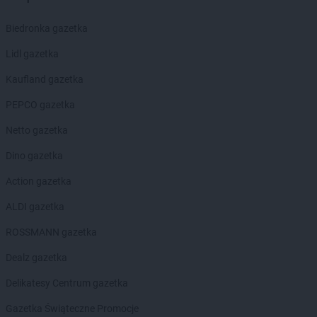
LEWIATAN
Biszcza
LEWIATAN
Bisztynek
Biedronka gazetka
LEWIATAN
Bładnice Dolne
Lidl gazetka
LEWIATAN
Błażek
LEWIATAN
Blizne
Kaufland gazetka
LEWIATAN
Bobolice
PEPCO gazetka
LEWIATAN
Bobrek
LEWIATAN
Bobrowa
Netto gazetka
LEWIATAN
Bobrowniki
Dino gazetka
LEWIATAN
Bochnia
LEWIATAN
Bodzanów
Action gazetka
LEWIATAN
Bodzechów
ALDI gazetka
LEWIATAN
Bodzentyn
LEWIATAN
Bogumiłowice
ROSSMANN gazetka
LEWIATAN
Bojano
Dealz gazetka
LEWIATAN
Bojszowy
LEWIATAN
Bolechowice
Delikatesy Centrum gazetka
LEWIATAN
Bolesław
Gazetka Świąteczne Promocje
LEWIATAN
Bolesławiec