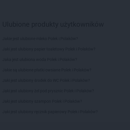
LEWIATAN
Bolestraszyce
LEWIATAN
Boleszkowice
LEWIATAN
Bolków
Ulubione produkty użytkowników
LEWIATAN
Bolszewo
LEWIATAN
Bondyrz
Jakie jest ulubione mleko Polek i Polaków?
LEWIATAN
Borki
LEWIATAN
Borki Wielkie
Jaki jest ulubiony papier toaletowy Polek i Polaków?
LEWIATAN
Boronów
Jaka jest ulubiona woda Polek i Polaków?
LEWIATAN
Borowa
LEWIATAN
Borowe
Jakie są ulubione płatki owsiane Polek i Polaków?
LEWIATAN
Borowie
Jaki jest ulubiony środek do WC Polek i Polaków?
LEWIATAN
Borowno
LEWIATAN
Borowo
Jaki jest ulubiony żel pod prysznic Polek i Polaków?
LEWIATAN
Borowy Młyn
Jaki jest ulubiony szampon Polek i Polaków?
LEWIATAN
Borucino
LEWIATAN
Borzęcin Mały
Jaki jest ulubiony ręcznik papierowy Polek i Polaków?
LEWIATAN
Bożejowice
LEWIATAN
Bożepole Wielkie