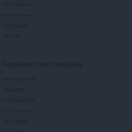
PEPCO Kraków
Dealz Warszawa
Dealz Gdańsk
OBI Lublin
Popularne sieci handlowe
Biedronka gazetka
Lidl gazetka
Kaufland gazetka
PEPCO gazetka
Netto gazetka
Dino gazetka