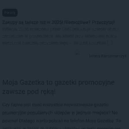
Porady
Zakupy są tańsze niż w 2025! Niemożliwe? Przeczytaj!
Inflacja 2026 mierzona przez GUS pokazuje szeroki obraz
zmian cen w gospodarce. Ale klient przy sklepowej półce
widzi coś bardziej przyziemnego – ile dziś kosztuje […]
Iwona Karczmarczyk
Moja Gazetka to gazetki promocyjne
zawsze pod ręką!
Czy fajnie jest mieć wszystkie najważniejsze gazetki
promocyjne popularnych sklepów w jednym miejscu? No
pewnie! Dlatego warto pobrać na telefon Moją Gazetkę. To
aplikacja, w której znajdziesz aktualne gazetki promocyjne