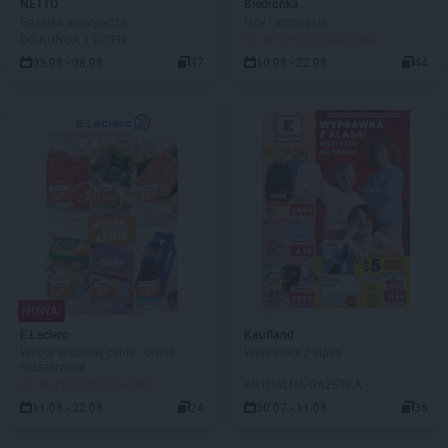
NETTO
Biedronka
Gazetka spożywcza
Hity i inspiracje
DO KOŃCA 1 DZIEŃ
DO ROZPOCZĘCIA 3 DNI
03.08 - 08.08
37
10.08 - 22.08
44
NOWA!
E.Leclerc
Kaufland
Wybór w dobrej cenie - oferta
Wyprawka z klasą
rozszerzona
DO ROZPOCZĘCIA 4 DNI
AKTUALNA GAZETKA
11.08 - 22.08
24
30.07 - 11.08
36