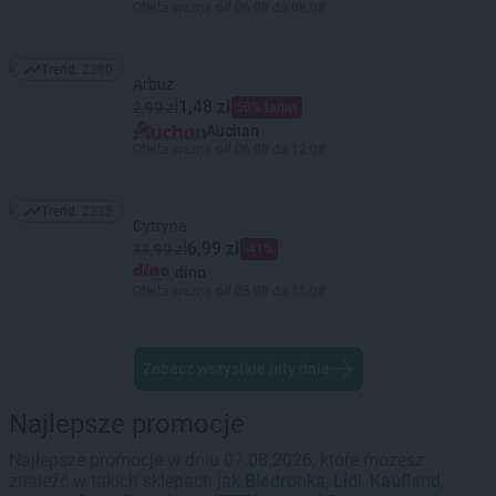
Oferta ważna od 06.08 do 08.08
Trend:
2380
Trend: 2380
Arbuz
1,48 zł
2,99 zł
50% taniej
Auchan
Oferta ważna od 06.08 do 12.08
Trend:
2335
Trend: 2335
Cytryna
6,99 zł
11,99 zł
-41%
dino
Oferta ważna od 05.08 do 11.08
Zobacz wszystkie hity dnia
Najlepsze promocje
Najlepsze promocje w dniu 07.08.2026, które możesz
znaleźć w takich sklepach jak
Biedronka
,
Lidl
,
Kaufland
,