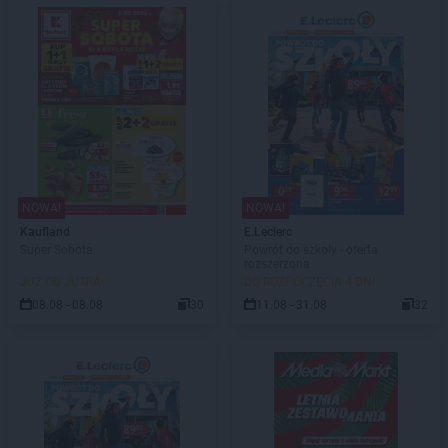
NOWA!
NOWA!
Kaufland
E.Leclerc
Super Sobota
Powrót do szkoły - oferta
rozszerzona
JUŻ OD JUTRA!
DO ROZPOCZĘCIA 4 DNI
08.08 - 08.08
30
11.08 - 31.08
32