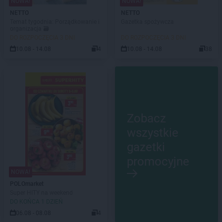
NOWA!
NOWA!
NETTO
NETTO
Temat tygodnia: Porządkowanie i
Gazetka spożywcza
organizacja 🗃️
DO ROZPOCZĘCIA 3 DNI
DO ROZPOCZĘCIA 3 DNI
10.08 - 14.08
4
10.08 - 14.08
38
Zobacz
wszystkie
gazetki
promocyjne
NOWA!
POLOmarket
Super HITY na weekend
DO KOŃCA 1 DZIEŃ
06.08 - 08.08
4