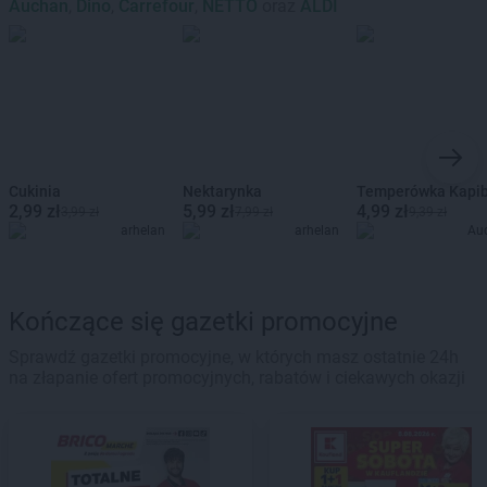
Auchan
,
Dino
,
Carrefour
,
NETTO
oraz
ALDI
Cukinia
Nektarynka
Temperówka Kapi
2,99 zł
5,99 zł
4,99 zł
3,99 zł
7,99 zł
9,39 zł
arhelan
arhelan
Au
Kończące się gazetki promocyjne
Sprawdź gazetki promocyjne, w których masz ostatnie 24h
na złapanie ofert promocyjnych, rabatów i ciekawych okazji