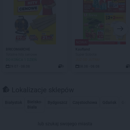
NOWA!
BRICOMARCHE
Kaufland
Totalne hity cenowe
Super Sobota
DO KOŃCA 1 DZIEŃ
JUŻ OD JUTRA!
29.07 - 08.08
9
08.08 - 08.08
Lokalizacje sklepów
Bielsko-
Białystok
Bydgoszcz
Częstochowa
Gdańsk
Gdy
Biała
lub szukaj swojego miasta