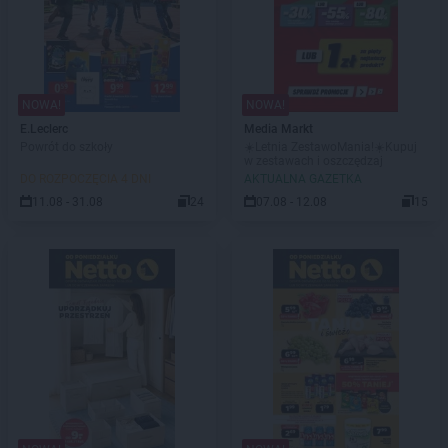
NOWA!
NOWA!
E.Leclerc
Media Markt
Powrót do szkoły
☀️Letnia ZestawoMania!☀️Kupuj
w zestawach i oszczędzaj
DO ROZPOCZĘCIA 4 DNI
AKTUALNA GAZETKA
11.08 - 31.08
24
07.08 - 12.08
15