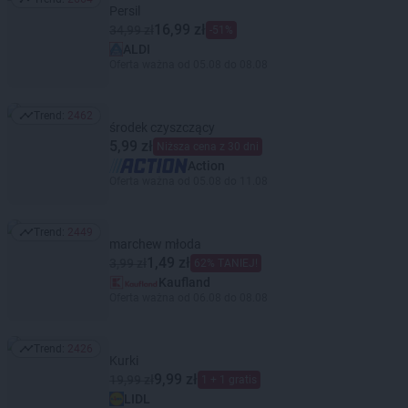
Trend: 2664
Persil
16,99 zł
34,99 zł
-51%
ALDI
Oferta ważna od 05.08 do 08.08
Trend:
2462
Trend: 2462
środek czyszczący
5,99 zł
Niższa cena z 30 dni
Action
Oferta ważna od 05.08 do 11.08
Trend:
2449
Trend: 2449
marchew młoda
1,49 zł
3,99 zł
62% TANIEJ!
Kaufland
Oferta ważna od 06.08 do 08.08
Trend:
2426
Trend: 2426
Kurki
9,99 zł
19,99 zł
1 + 1 gratis
LIDL