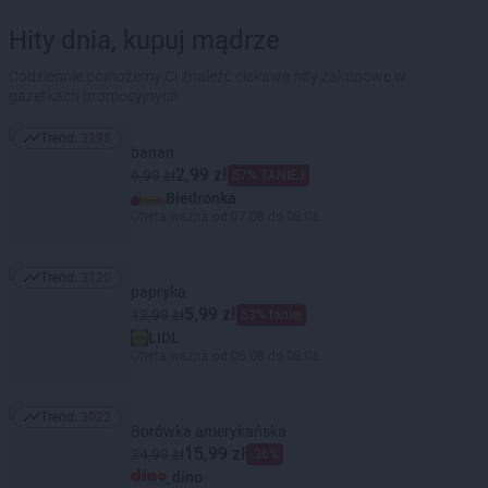
Hity dnia, kupuj mądrze
Codziennie pomożemy Ci znaleźć ciekawe hity zakupowe w
gazetkach promocyjnych
Trend:
3398
Trend: 3398
banan
2,99 zł
6,99 zł
57% TANIEJ
Biedronka
Oferta ważna od 07.08 do 08.08
Trend:
3120
Trend: 3120
papryka
5,99 zł
12,99 zł
53% taniej
LIDL
Oferta ważna od 06.08 do 08.08
Trend:
3022
Trend: 3022
Borówka amerykańska
15,99 zł
24,99 zł
-36%
dino