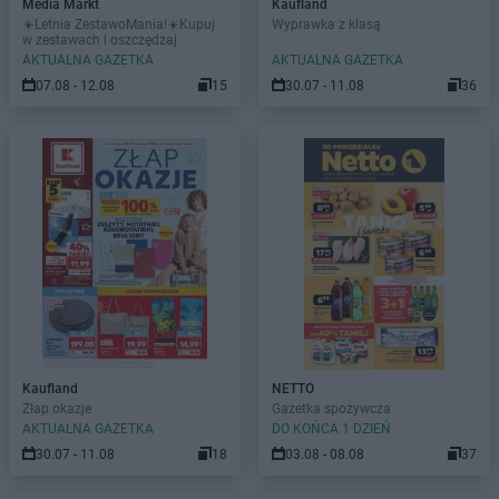
Media Markt
Kaufland
☀️Letnia ZestawoMania!☀️Kupuj
Wyprawka z klasą
w zestawach i oszczędzaj
AKTUALNA GAZETKA
AKTUALNA GAZETKA
07.08 - 12.08
15
30.07 - 11.08
36
Kaufland
NETTO
Złap okazje
Gazetka spożywcza
AKTUALNA GAZETKA
DO KOŃCA 1 DZIEŃ
30.07 - 11.08
18
03.08 - 08.08
37