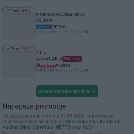
Trend:
2403
Trend: 2403
Piżama dziewczęca Stitch
35,00 zł
PEPCO
Oferta ważna od 06.08 do 12.08
Trend:
2367
Trend: 2367
Arbuz
1,48 zł
2,99 zł
50% taniej
Auchan
Oferta ważna od 06.08 do 12.08
Zobacz wszystkie hity dnia
Najlepsze promocje
Najlepsze promocje w dniu 07.08.2026, które możesz
znaleźć w takich sklepach jak
Biedronka
,
Lidl
,
Kaufland
,
Auchan
,
Dino
,
Carrefour
,
NETTO
oraz
ALDI