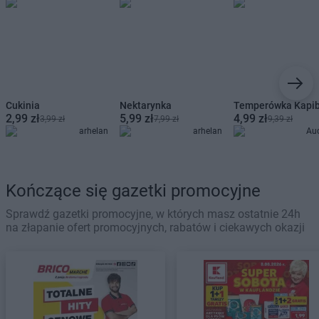
Cukinia
Nektarynka
Temperówka Kapi
2,99 zł
5,99 zł
4,99 zł
3,99 zł
7,99 zł
9,39 zł
arhelan
arhelan
Au
Kończące się gazetki promocyjne
Sprawdź gazetki promocyjne, w których masz ostatnie 24h
na złapanie ofert promocyjnych, rabatów i ciekawych okazji