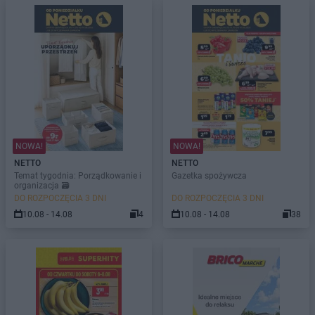
NOWA!
NOWA!
NETTO
NETTO
Temat tygodnia: Porządkowanie i
Gazetka spożywcza
organizacja 🗃️
DO ROZPOCZĘCIA 3 DNI
DO ROZPOCZĘCIA 3 DNI
10.08 - 14.08
4
10.08 - 14.08
38