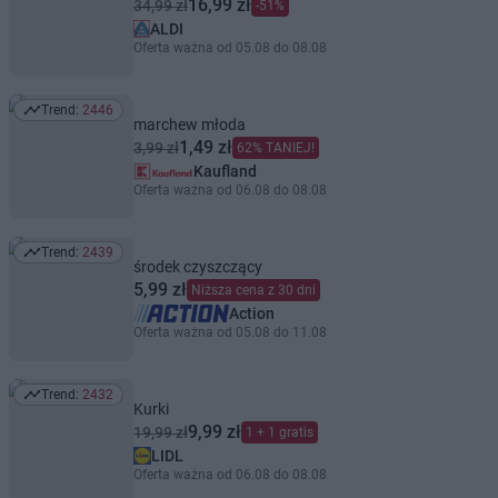
16,99 zł
34,99 zł
-51%
ALDI
Oferta ważna od 05.08 do 08.08
Trend:
2446
Trend: 2446
marchew młoda
1,49 zł
3,99 zł
62% TANIEJ!
Kaufland
Oferta ważna od 06.08 do 08.08
Trend:
2439
Trend: 2439
środek czyszczący
5,99 zł
Niższa cena z 30 dni
Action
Oferta ważna od 05.08 do 11.08
Trend:
2432
Trend: 2432
Kurki
9,99 zł
19,99 zł
1 + 1 gratis
LIDL
Oferta ważna od 06.08 do 08.08