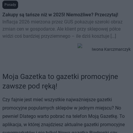
Porady
Zakupy są tańsze niż w 2025! Niemożliwe? Przeczytaj!
Inflacja 2026 mierzona przez GUS pokazuje szeroki obraz
zmian cen w gospodarce. Ale klient przy sklepowej półce
widzi coś bardziej przyziemnego – ile dziś kosztuje […]
Iwona Karczmarczyk
Moja Gazetka to gazetki promocyjne
zawsze pod ręką!
Czy fajnie jest mieć wszystkie najważniejsze gazetki
promocyjne popularnych sklepów w jednym miejscu? No
pewnie! Dlatego warto pobrać na telefon Moją Gazetkę. To
aplikacja, w której znajdziesz aktualne gazetki promocyjne
supermarketów i nie tylko! Nowa gazetka Biedronki czy