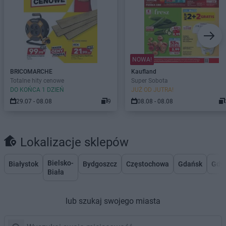
NOWA!
BRICOMARCHE
Kaufland
Totalne hity cenowe
Super Sobota
DO KOŃCA 1 DZIEŃ
JUŻ OD JUTRA!
29.07 - 08.08
9
08.08 - 08.08
Lokalizacje sklepów
Bielsko-
Białystok
Bydgoszcz
Częstochowa
Gdańsk
Gdy
Biała
lub szukaj swojego miasta