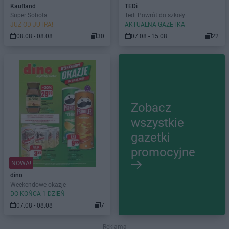
Kaufland
TEDi
Super Sobota
Tedi Powrót do szkoły
JUŻ OD JUTRA!
AKTUALNA GAZETKA
08.08 - 08.08
30
07.08 - 15.08
22
Zobacz
wszystkie
gazetki
promocyjne
NOWA!
dino
Weekendowe okazje
DO KOŃCA 1 DZIEŃ
07.08 - 08.08
7
Reklama