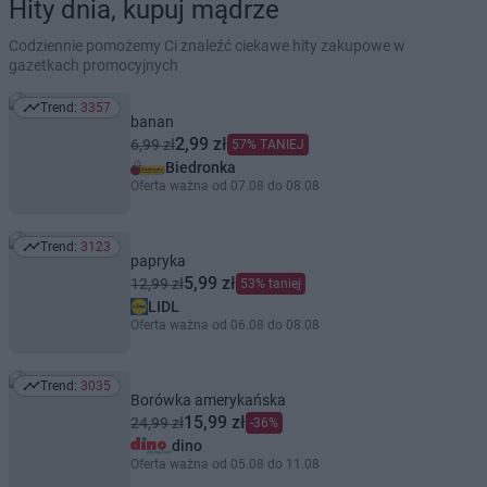
Hity dnia, kupuj mądrze
Codziennie pomożemy Ci znaleźć ciekawe hity zakupowe w
gazetkach promocyjnych
Trend:
3357
Trend: 3357
banan
2,99 zł
6,99 zł
57% TANIEJ
Biedronka
Oferta ważna od 07.08 do 08.08
Trend:
3123
Trend: 3123
papryka
5,99 zł
12,99 zł
53% taniej
LIDL
Oferta ważna od 06.08 do 08.08
Trend:
3035
Trend: 3035
Borówka amerykańska
15,99 zł
24,99 zł
-36%
dino
Oferta ważna od 05.08 do 11.08